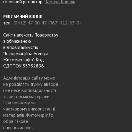
головний редактор:
Тамара Коваль
РЕКЛАМНИЙ ВІДДІЛ:
тел.:
(0412) 47-00-47
,
(067) 412-63-04
Сайт належить Товариству
з обмеженою
відповідальністю
"Інформаційна Агенція
Житомир Інфо". Код
ЄДРПОУ 33732896
Адміністрація сайту може
не розділяти думку автора
і не несе відповідальності
за авторські матеріали.
При повному чи
частковому використанні
матеріалів Житомир.info
обов’язкове
гіперпосилання