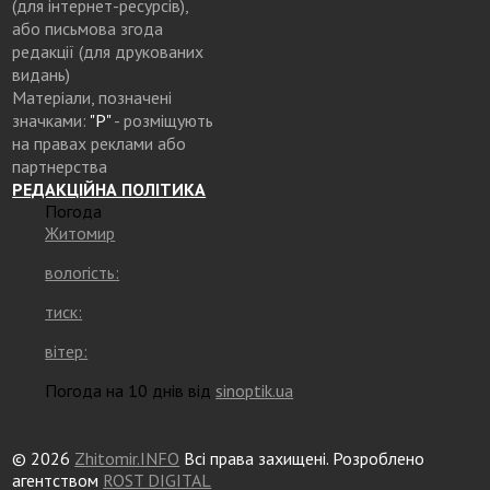
(для інтернет-ресурсів),
або письмова згода
редакції (для друкованих
видань)
Матеріали, позначені
значками:
"Р"
- розміщують
на правах реклами або
партнерства
РЕДАКЦІЙНА ПОЛІТИКА
Погода
Житомир
вологість:
тиск:
вітер:
Погода на 10 днів від
sinoptik.ua
© 2026
Zhitomir.INFO
Всі права захищені. Розроблено
агентством
ROST DIGITAL