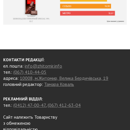
КОНТАКТИ РЕДАКЦІЇ:
ел. пошта:
info@zhitomir.info
тел.:
(067) 410-44-05
адреса:
10008, м.Житомир, Велика Бердичівська, 19
головний редактор:
Тамара Коваль
РЕКЛАМНИЙ ВІДДІЛ:
тел.:
(0412) 47-00-47
,
(067) 412-63-04
Сайт належить Товариству
з обмеженою
відповідальністю