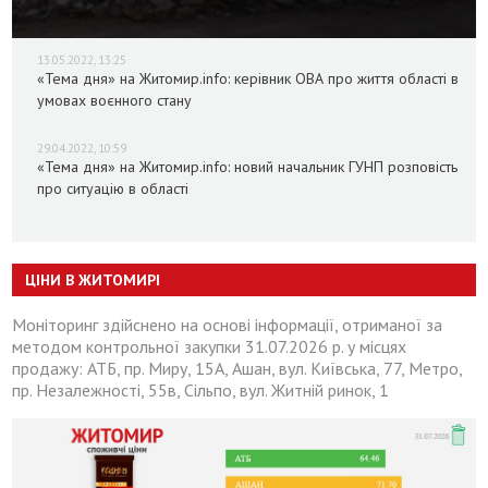
13.05.2022, 13:25
«Тема дня» на Житомир.info: керівник ОВА про життя області в
умовах воєнного стану
29.04.2022, 10:59
«Тема дня» на Житомир.info: новий начальник ГУНП розповість
про ситуацію в області
ЦІНИ В ЖИТОМИРІ
Моніторинг здійснено на основі інформації, отриманої за
методом контрольної закупки 31.07.2026 р. у місцях
продажу: АТБ, пр. Миру, 15А, Ашан, вул. Київська, 77, Метро,
пр. Незалежності, 55в, Сільпо, вул. Житній ринок, 1