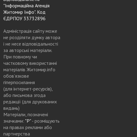
"Інформаційна Агенція
Житомир Інфо". Код
ЄДРПОУ 33732896
Адміністрація сайту може
не розділяти думку автора
і не несе відповідальності
за авторські матеріали.
При повному чи
частковому використанні
матеріалів Житомир.info
обов’язкове
гіперпосилання
(для інтернет-ресурсів),
або письмова згода
редакції (для друкованих
видань)
Матеріали, позначені
значками:
"Р"
- розміщують
на правах реклами або
партнерства