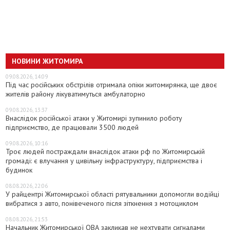
НОВИНИ ЖИТОМИРА
09.08.2026, 14:09
Під час російських обстрілів отримала опіки житомирянка, ще двоє
жителів району лікуватимуться амбулаторно
09.08.2026, 13:37
Внаслідок російської атаки у Житомирі зупинило роботу
підприємство, де працювали 3500 людей
09.08.2026, 10:16
Троє людей постраждали внаслідок атаки рф по Житомирській
громаді: є влучання у цивільну інфраструктуру, підприємства і
будинок
08.08.2026, 22:06
У райцентрі Житомирської області рятувальники допомогли водійці
вибратися з авто, понівеченого після зіткнення з мотоциклом
08.08.2026, 21:53
Начальник Житомирської ОВА закликав не нехтувати сигналами