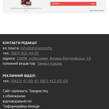
КОНТАКТИ РЕДАКЦІЇ:
ел. пошта:
info@zhitomir.info
тел.:
(067) 410-44-05
адреса:
10008, м.Житомир, Велика Бердичівська, 19
головний редактор:
Тамара Коваль
РЕКЛАМНИЙ ВІДДІЛ:
тел.:
(0412) 47-00-47
,
(067) 412-63-04
Сайт належить Товариству
з обмеженою
відповідальністю
"Інформаційна Агенція