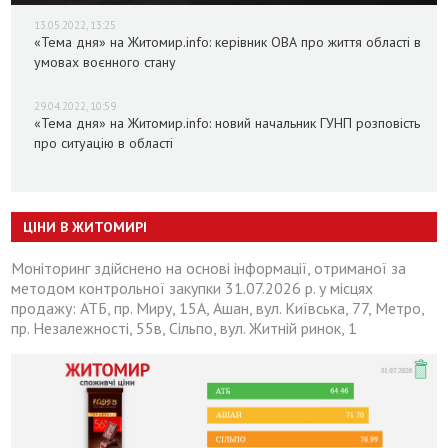
13.05.2022, 13:25
«Тема дня» на Житомир.info: керівник ОВА про життя області в
умовах воєнного стану
29.04.2022, 10:59
«Тема дня» на Житомир.info: новий начальник ГУНП розповість
про ситуацію в області
ЦІНИ В ЖИТОМИРІ
Моніторинг здійснено на основі інформації, отриманої за
методом контрольної закупки 31.07.2026 р. у місцях
продажу: АТБ, пр. Миру, 15А, Ашан, вул. Київська, 77, Метро,
пр. Незалежності, 55в, Сільпо, вул. Житній ринок, 1