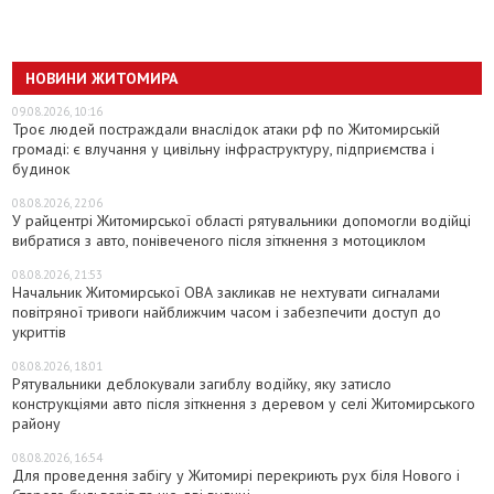
НОВИНИ ЖИТОМИРА
09.08.2026, 10:16
Троє людей постраждали внаслідок атаки рф по Житомирській
громаді: є влучання у цивільну інфраструктуру, підприємства і
будинок
08.08.2026, 22:06
У райцентрі Житомирської області рятувальники допомогли водійці
вибратися з авто, понівеченого після зіткнення з мотоциклом
08.08.2026, 21:53
Начальник Житомирської ОВА закликав не нехтувати сигналами
повітряної тривоги найближчим часом і забезпечити доступ до
укриттів
08.08.2026, 18:01
Рятувальники деблокували загиблу водійку, яку затисло
конструкціями авто після зіткнення з деревом у селі Житомирського
району
08.08.2026, 16:54
Для проведення забігу у Житомирі перекриють рух біля Нового і