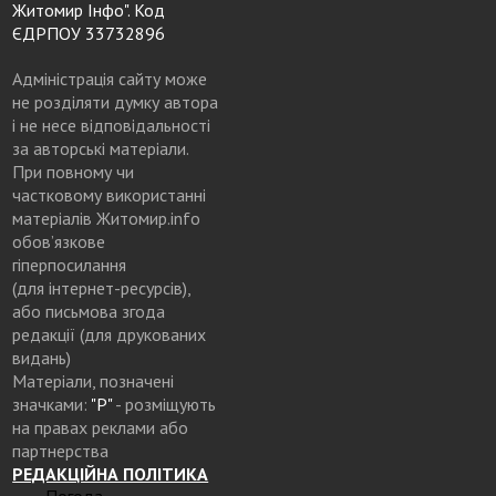
Житомир Інфо". Код
ЄДРПОУ 33732896
Адміністрація сайту може
не розділяти думку автора
і не несе відповідальності
за авторські матеріали.
При повному чи
частковому використанні
матеріалів Житомир.info
обов’язкове
гіперпосилання
(для інтернет-ресурсів),
або письмова згода
редакції (для друкованих
видань)
Матеріали, позначені
значками:
"Р"
- розміщують
на правах реклами або
партнерства
РЕДАКЦІЙНА ПОЛІТИКА
Погода