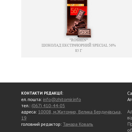
Са
КОНТАКТИ РЕДАКЦІЇ:
ел. пошта:
info@zhitomir.info
Аг
тел.:
(067) 410-44-05
Ад
адреса:
10008, м.Житомир, Велика Бердичівська,
ві
19
Пр
головний редактор:
Тамара Коваль
об