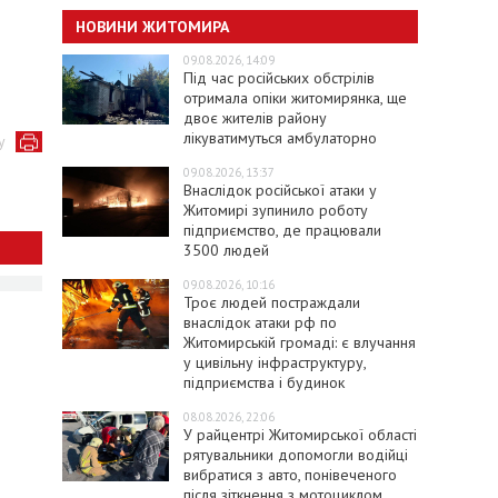
НОВИНИ ЖИТОМИРА
09.08.2026, 14:09
Під час російських обстрілів
отримала опіки житомирянка, ще
двоє жителів району
лікуватимуться амбулаторно
у
09.08.2026, 13:37
Внаслідок російської атаки у
Житомирі зупинило роботу
підприємство, де працювали
3500 людей
09.08.2026, 10:16
Троє людей постраждали
внаслідок атаки рф по
Житомирській громаді: є влучання
у цивільну інфраструктуру,
підприємства і будинок
08.08.2026, 22:06
У райцентрі Житомирської області
рятувальники допомогли водійці
вибратися з авто, понівеченого
після зіткнення з мотоциклом