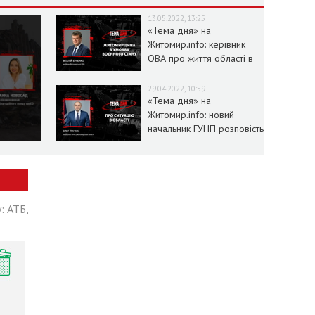
13.05.2022, 13:25
«Тема дня» на
Житомир.info: керівник
ОВА про життя області в
умовах воєнного стану
29.04.2022, 10:59
«Тема дня» на
Житомир.info: новий
начальник ГУНП розповість
про ситуацію в області
: АТБ,