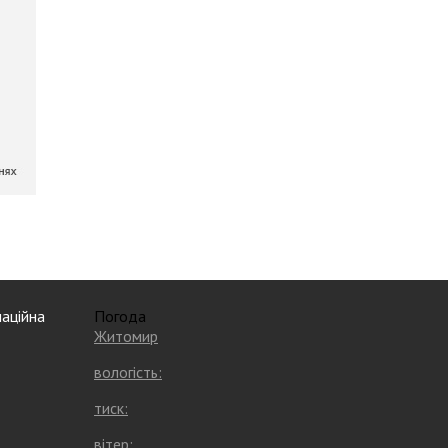
аційна
Погода
Житомир
вологість:
тиск:
вітер: