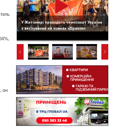
атель
У Житомирі проходить чемпіонат України
з веслування на човнах «Дракон»
,04%,
, он