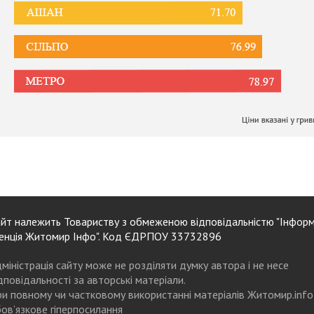
йт належить Товариству з обмеженою відповідальністю "Інформ
енція Житомир Інфо". Код ЄДРПОУ 33732896
міністрація сайту може не розділяти думку автора і не несе
дповідальності за авторські матеріали.
и повному чи частковому використанні матеріалів Житомир.info
ов’язкове гіперпосилання