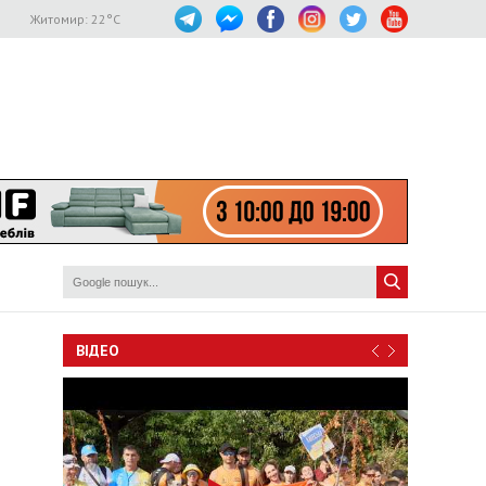
Житомир:
22
°C
ВІДЕО