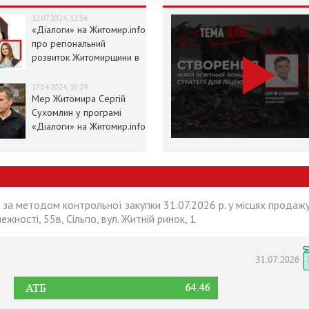
12.07.2024, 12:36
«Діалоги» на Житомир.info
про регіональний
розвиток Житомирщини в
умовах воєнного стану
17.04.2024, 10:29
Мер Житомира Сергій
Сухомлин у програмі
«Діалоги» на Житомир.info
 за методом контрольної закупки 31.07.2026 р. у місцях продажу
лежності, 55в, Сільпо, вул. Житній ринок, 1