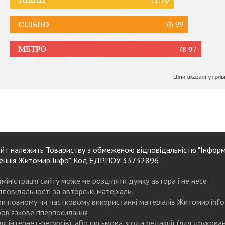
йт належить Товариству з обмеженою відповідальністю "Інформ
енція Житомир Інфо". Код ЄДРПОУ 33732896
міністрація сайту може не розділяти думку автора і не несе
дповідальності за авторські матеріали.
и повному чи частковому використанні матеріалів Житомир.info
ов’язкове гіперпосилання
ля інтернет-ресурсів), або письмова згода редакції (для друкова