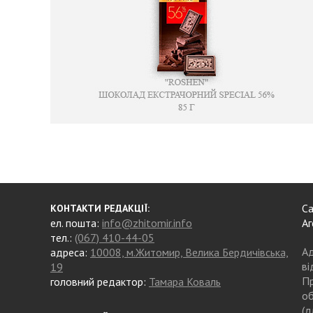
Са
КОНТАКТИ РЕДАКЦІЇ:
ел. пошта:
info@zhitomir.info
Аг
тел.:
(067) 410-44-05
Ад
адреса:
10008, м.Житомир, Велика Бердичівська,
ві
19
Пр
головний редактор:
Тамара Коваль
об
(д