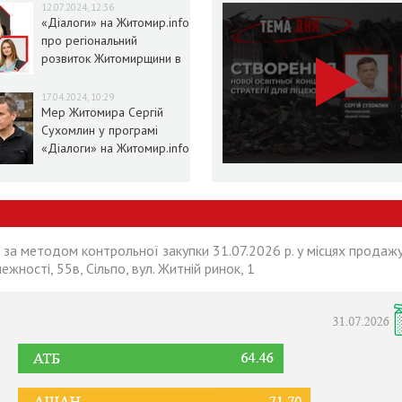
12.07.2024, 12:36
«Діалоги» на Житомир.info
про регіональний
розвиток Житомирщини в
умовах воєнного стану
17.04.2024, 10:29
Мер Житомира Сергій
Сухомлин у програмі
«Діалоги» на Житомир.info
 за методом контрольної закупки 31.07.2026 р. у місцях продажу
лежності, 55в, Сільпо, вул. Житній ринок, 1