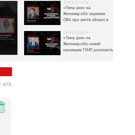
13.05.2022, 13:25
«Тема дня» на
Житомир.info: керівник
ОВА про життя області в
умовах воєнного стану
29.04.2022, 10:59
«Тема дня» на
Житомир.info: новий
начальник ГУНП розповість
про ситуацію в області
: АТБ,