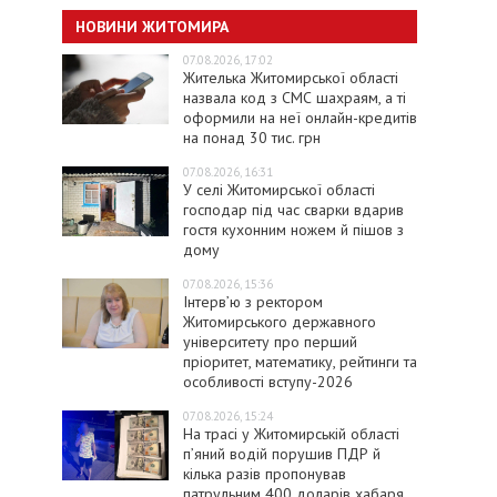
НОВИНИ ЖИТОМИРА
07.08.2026, 17:02
Жителька Житомирської області
назвала код з СМС шахраям, а ті
оформили на неї онлайн-кредитів
на понад 30 тис. грн
07.08.2026, 16:31
У селі Житомирської області
господар під час сварки вдарив
гостя кухонним ножем й пішов з
дому
07.08.2026, 15:36
Інтерв’ю з ректором
Житомирського державного
університету про перший
пріоритет, математику, рейтинги та
особливості вступу-2026
07.08.2026, 15:24
На трасі у Житомирській області
п’яний водій порушив ПДР й
кілька разів пропонував
патрульним 400 доларів хабаря