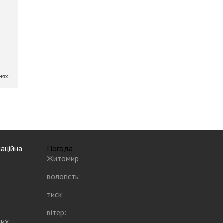
аційна
Погода
Житомир
вологість:
тиск:
вітер:
них