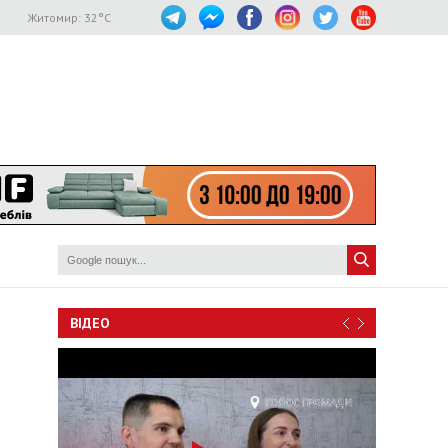
Житомир:
32
°C
ВІДЕО