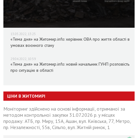
13.05.2022, 13:25
«Тема дня» на Житомир.info: керівник ОВА про життя області в
умовах воєнного стану
29.04.2022, 10:59
«Тема дня» на Житомир.info: новий начальник ГУНП розповість
про ситуацію в області
ЦІНИ В ЖИТОМИРІ
Моніторинг здійснено на основі інформації, отриманої за
методом контрольної закупки 31.07.2026 р. у місцях
продажу: АТБ, пр. Миру, 15А, Ашан, вул. Київська, 77, Метро,
пр. Незалежності, 55в, Сільпо, вул. Житній ринок, 1