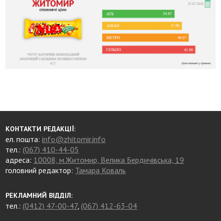
КОНТАКТИ РЕДАКЦІЇ:
ел. пошта:
info@zhitomir.info
тел.:
(067) 410-44-05
адреса:
10008, м.Житомир, Велика Бердичівська, 19
головний редактор:
Тамара Коваль
РЕКЛАМНИЙ ВІДДІЛ:
тел.:
(0412) 47-00-47
,
(067) 412-63-04