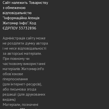
Сайт належить Товариству
з обмеженою
відповідальністю
"Інформаційна Агенція
Житомир Інфо". Код
ЄДРПОУ 33732896
Адміністрація сайту може
не розділяти думку автора
і не несе відповідальності
за авторські матеріали.
При повному чи
частковому використанні
матеріалів Житомир.info
обов’язкове
гіперпосилання
(для інтернет-ресурсів),
або письмова згода
редакції (для друкованих
видань)
Матеріали, позначені