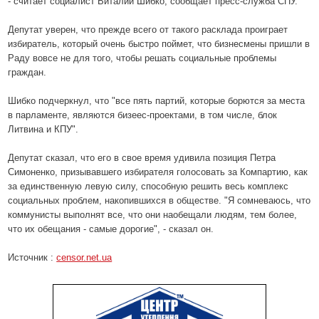
- считает социалист Виталий Шибко, сообщает пресс-служба СПУ.
Депутат уверен, что прежде всего от такого расклада проиграет
избиратель, который очень быстро поймет, что бизнесмены пришли в
Раду вовсе не для того, чтобы решать социальные проблемы
граждан.
Шибко подчеркнул, что "все пять партий, которые борются за места
в парламенте, являются бизеес-проектами, в том числе, блок
Литвина и КПУ".
Депутат сказал, что его в свое время удивила позиция Петра
Симоненко, призывавшего избирателя голосовать за Компартию, как
за единственную левую силу, способную решить весь комплекс
социальных проблем, накопившихся в обществе. "Я сомневаюсь, что
коммунисты выполнят все, что они наобещали людям, тем более,
что их обещания - самые дорогие", - сказал он.
Источник :
censor.net.ua