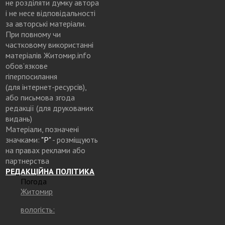
не розділяти думку автора
і не несе відповідальності
за авторські матеріали.
При повному чи
частковому використанні
матеріалів Житомир.info
обов’язкове
гіперпосилання
(для інтернет-ресурсів),
або письмова згода
редакції (для друкованих
видань)
Матеріали, позначені
значками:
"Р"
- розміщують
на правах реклами або
партнерства
РЕДАКЦІЙНА ПОЛІТИКА
Погода
Житомир
вологість: