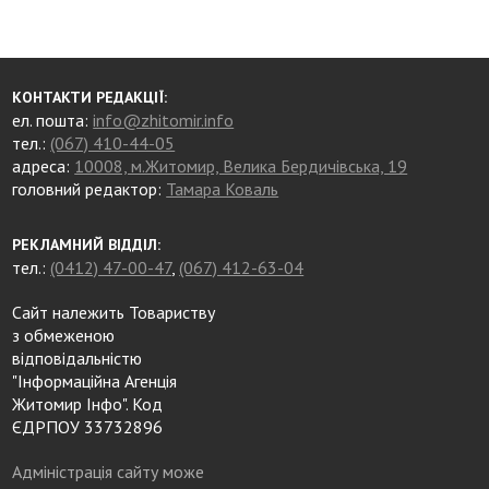
КОНТАКТИ РЕДАКЦІЇ:
ел. пошта:
info@zhitomir.info
тел.:
(067) 410-44-05
адреса:
10008, м.Житомир, Велика Бердичівська, 19
головний редактор:
Тамара Коваль
РЕКЛАМНИЙ ВІДДІЛ:
тел.:
(0412) 47-00-47
,
(067) 412-63-04
Сайт належить Товариству
з обмеженою
відповідальністю
"Інформаційна Агенція
Житомир Інфо". Код
ЄДРПОУ 33732896
Адміністрація сайту може