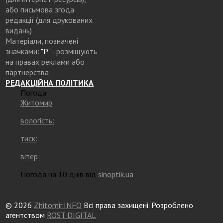
або письмова згода
редакції (для друкованих
видань)
Матеріали, позначені
значками:
"Р"
- розміщують
на правах реклами або
партнерства
РЕДАКЦІЙНА ПОЛІТИКА
Погода
Житомир
вологість:
тиск:
вітер:
Погода на 10 днів від
sinoptik.ua
© 2026
Zhitomir.INFO
Всі права захищені. Розроблено
агентством
ROST DIGITAL