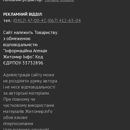
РЕКЛАМНИЙ ВІДДІЛ:
тел.:
(0412) 47-00-47
,
(067) 412-63-04
Сайт належить Товариству
з обмеженою
відповідальністю
"Інформаційна Агенція
Житомир Інфо". Код
ЄДРПОУ 33732896
Адміністрація сайту може
не розділяти думку автора
і не несе відповідальності
за авторські матеріали.
При повному чи
частковому використанні
матеріалів Житомир.info
обов’язкове
гіперпосилання
(для інтернет-ресурсів),