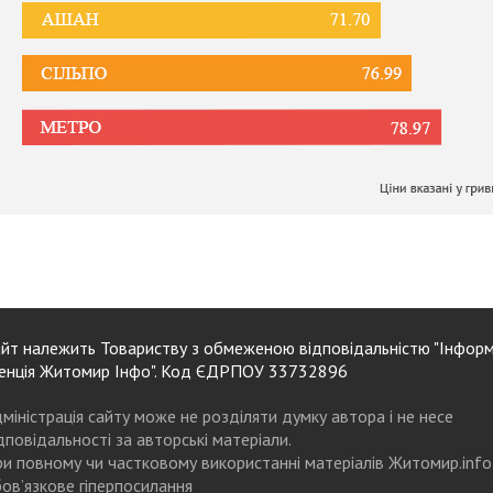
йт належить Товариству з обмеженою відповідальністю "Інформ
енція Житомир Інфо". Код ЄДРПОУ 33732896
міністрація сайту може не розділяти думку автора і не несе
дповідальності за авторські матеріали.
и повному чи частковому використанні матеріалів Житомир.info
ов’язкове гіперпосилання