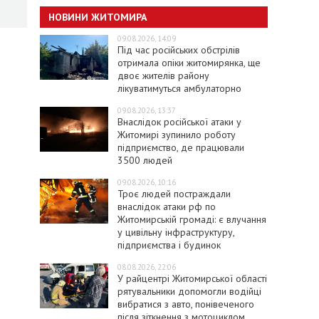
НОВИНИ ЖИТОМИРА
09.08.2026, 14:09
Під час російських обстрілів
отримала опіки житомирянка, ще
двоє жителів району
лікуватимуться амбулаторно
09.08.2026, 13:37
Внаслідок російської атаки у
Житомирі зупинило роботу
підприємство, де працювали
3500 людей
09.08.2026, 10:16
Троє людей постраждали
внаслідок атаки рф по
Житомирській громаді: є влучання
у цивільну інфраструктуру,
підприємства і будинок
08.08.2026, 22:06
У райцентрі Житомирської області
рятувальники допомогли водійці
вибратися з авто, понівеченого
після зіткнення з мотоциклом