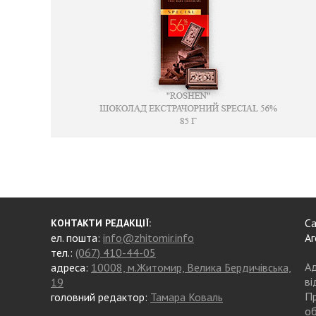
Са
КОНТАКТИ РЕДАКЦІЇ:
ел. пошта:
info@zhitomir.info
Аг
тел.:
(067) 410-44-05
Ад
адреса:
10008, м.Житомир, Велика Бердичівська,
ві
19
Пр
головний редактор:
Тамара Коваль
об