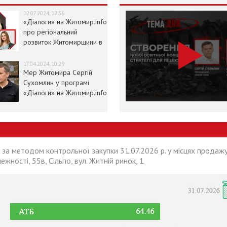
12.07.2024, 12:36
«Діалоги» на Житомир.info
про регіональний
розвиток Житомирщини в
умовах воєнного стану
17.04.2024, 10:29
Мер Житомира Сергій
Сухомлин у програмі
«Діалоги» на Житомир.info
 за методом контрольної закупки 31.07.2026 р. у місцях продажу
лежності, 55в, Сільпо, вул. Житній ринок, 1