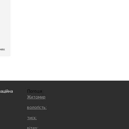
аційна
Погода
Житомир
вологість:
тиск:
вітер: