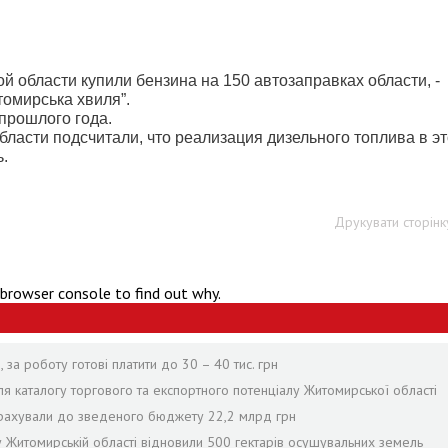
 области купили бензина на 150 автозаправках области, -
омирська хвиля”.
прошлого года.
бласти подсчитали, что реализация дизельного топлива в э
ь.
Друкувати сторінк
 browser console to find out why.
за роботу готові платити до 30 – 40 тис. грн
я каталогу торгового та експортного потенціалу Житомирської області
рерахували до зведеного бюджету 22,2 млрд грн
 у Житомирській області відновили 500 гектарів осушувальних земель