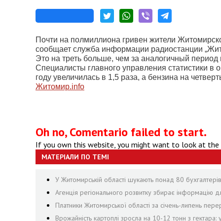
Почти на полмиллиона гривен жители Житомирской
сообщает служба информации радиостанции „Жит
Это на треть больше, чем за аналогичный период 
Специалисты главного управления статистики в о
году увеличилась в 1,5 раза, а бензина на четверт
Житомир.info
Oh no, Comentario failed to start.
If you own this website, you might want to look at the
МАТЕРІАЛИ ПО ТЕМІ
У Житомирській області шукають понад 80 бухгалтерів, 
Агенція регіонального розвитку збирає інформацію дл
Платники Житомирської області за січень-липень пе
Врожайність картоплі зросла на 10-12 тонн з гектара: