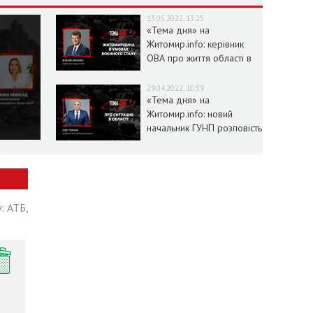
13.05.2022, 13:25
«Тема дня» на
Житомир.info: керівник
ОВА про життя області в
умовах воєнного стану
29.04.2022, 10:59
«Тема дня» на
Житомир.info: новий
начальник ГУНП розповість
про ситуацію в області
: АТБ,