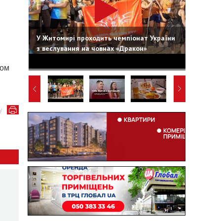
У Житомирі проходить чемпіонат України
з веслування на човнах «Дракон»
том
у