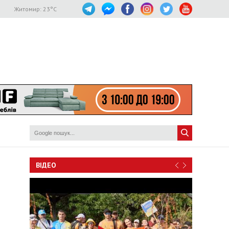
Житомир:
23
°C
ВІДЕО