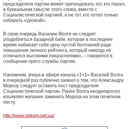
председателя партии может претендовать тот, кто пахал,
в буквальном смысле этого слова, вместе с
Социалистической партией, а не тот, кто хотел только
собирать «урожай».
В свою очередь Василию Волге не следует
уподобляться базарной бабе, которая в последнее
время набивает себе цену пустой болтовней ради
повышения личного рейтинга, который никогда не
отличался высокими показателями», – говорится в
сообщении пресс-службы партии.
Напомним, вчера в эфире канала «1+1» Василий Волга
в очередной раз публично заявил о том, что Александру
Морозу следует оставить пост председателя
Социалистической партии. Ранее Волга неоднократно
изъявлял желание заменить Мороза на этом почетном
посту.
http://www.obkom.net.ua/