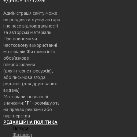
ЄДРПОУ 33732896
Адміністрація сайту може
не розділяти думку автора
і не несе відповідальності
за авторські матеріали.
При повному чи
частковому використанні
матеріалів Житомир.info
обов’язкове
гіперпосилання
(для інтернет-ресурсів),
або письмова згода
редакції (для друкованих
видань)
Матеріали, позначені
значками:
"Р"
- розміщують
на правах реклами або
партнерства
РЕДАКЦІЙНА ПОЛІТИКА
Погода
Житомир