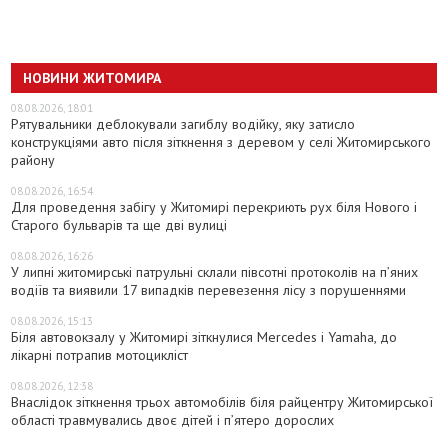
НОВИНИ ЖИТОМИРА
08.08.2026, 18:01
Рятувальники деблокували загиблу водійку, яку затисло
конструкціями авто після зіткнення з деревом у селі Житомирського
району
08.08.2026, 16:54
Для проведення забігу у Житомирі перекриють рух біля Нового і
Старого бульварів та ще дві вулиці
08.08.2026, 16:26
У липні житомирські патрульні склали півсотні протоколів на пʼяних
водіїв та виявили 17 випадків перевезення лісу з порушеннями
08.08.2026, 15:13
Біля автовокзалу у Житомирі зіткнулися Mercedes і Yamaha, до
лікарні потрапив мотоцикліст
08.08.2026, 12:38
Внаслідок зіткнення трьох автомобілів біля райцентру Житомирської
області травмувались двоє дітей і пʼятеро дорослих