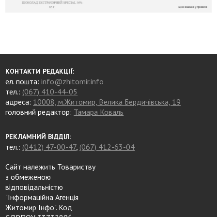
КОНТАКТИ РЕДАКЦІЇ:
ел. пошта:
info@zhitomir.info
тел.:
(067) 410-44-05
адреса:
10008, м.Житомир, Велика Бердичівська, 19
головний редактор:
Тамара Коваль
РЕКЛАМНИЙ ВІДДІЛ:
тел.:
(0412) 47-00-47
,
(067) 412-63-04
Сайт належить Товариству
з обмеженою
відповідальністю
"Інформаційна Агенція
Житомир Інфо". Код