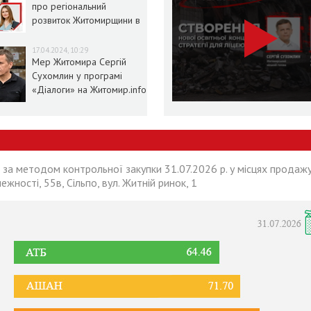
про регіональний
розвиток Житомирщини в
умовах воєнного стану
17.04.2024, 10:29
Мер Житомира Сергій
Сухомлин у програмі
«Діалоги» на Житомир.info
 за методом контрольної закупки 31.07.2026 р. у місцях продажу
лежності, 55в, Сільпо, вул. Житній ринок, 1