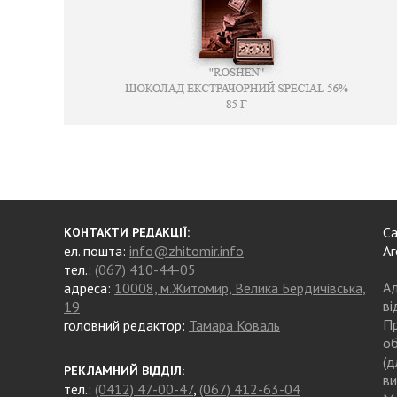
Са
КОНТАКТИ РЕДАКЦІЇ:
ел. пошта:
info@zhitomir.info
Аг
тел.:
(067) 410-44-05
Ад
адреса:
10008, м.Житомир, Велика Бердичівська,
ві
19
Пр
головний редактор:
Тамара Коваль
об
(д
РЕКЛАМНИЙ ВІДДІЛ:
ви
тел.:
(0412) 47-00-47
,
(067) 412-63-04