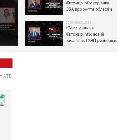
Житомир.info: керівник
ОВА про життя області в
умовах воєнного стану
29.04.2022, 10:59
«Тема дня» на
Житомир.info: новий
начальник ГУНП розповість
про ситуацію в області
: АТБ,