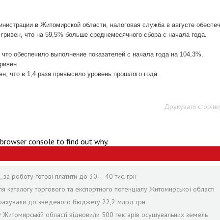
инистрации в Житомирской области, налоговая служба в августе обеспе
гривен, что на 59,5% больше среднемесячного сбора с начала года.
, что обеспечило выполнение показателей с начала года на 104,3%.
ривен.
н, что в 1,4 раза превысило уровень прошлого года.
Друкувати сторінк
 browser console to find out why.
за роботу готові платити до 30 – 40 тис. грн
я каталогу торгового та експортного потенціалу Житомирської області
рерахували до зведеного бюджету 22,2 млрд грн
 у Житомирській області відновили 500 гектарів осушувальних земель