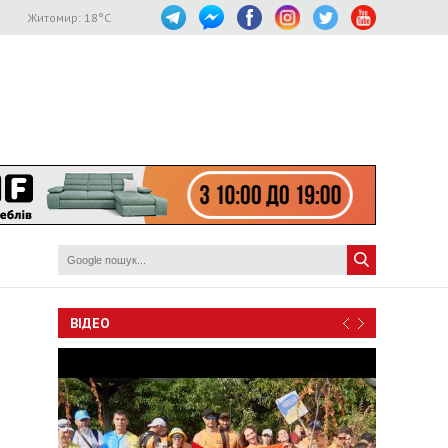
Житомир:
18
°C
ВІДЕО