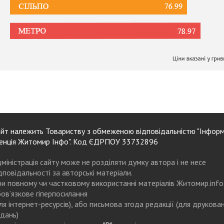
йт належить Товариству з обмеженою відповідальністю "Інформ
енція Житомир Інфо". Код ЄДРПОУ 33732896
міністрація сайту може не розділяти думку автора і не несе
дповідальності за авторські матеріали.
и повному чи частковому використанні матеріалів Житомир.info
ов’язкове гіперпосилання
ля інтернет-ресурсів), або письмова згода редакції (для друкова
дань)