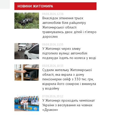
НОВИНИ ЖИТОМИРА
08.08.2026, 12:38
Внаслідок зіткнення трьох
автомобілів біля райцентру
Житомирської області
травмувались двоє дітей і пʼятеро
дорослих
08.08.2026, 11:55
У Житомирі через зливу
підтопило вулиці: автомобілі
подекуди їздять по колеса у воді
08.08.2026, 10:33
Судили жительку Житомирської
області, яка вкрала з дому
пенсіонерки сейф з 330 тис. грн,
відкрила його сокирою і викинула
у водойму
07.08.2026, 20:12
У Житомирі проходить чемпіонат
України з веслування на човнах
«Дракон»