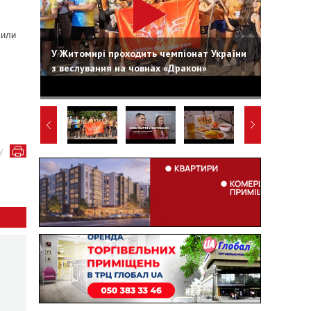
чили
У Житомирі проходить чемпіонат України
з веслування на човнах «Дракон»
у