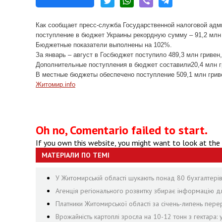
Как сообщает пресс-служба Государственной налоговой адм
поступление в бюджет Украины рекордную сумму – 91,2 млн 
Бюджетные показатели выполнены на 102%.
За январь – август в Госбюджет поступило 489,3 млн гривен
Дополнительные поступления в бюджет составили20,4 млн г
В местные бюджеты обеспечено поступление 509,1 млн гриве
Житомир.info
Oh no, Comentario failed to start.
If you own this website, you might want to look at the
МАТЕРІАЛИ ПО ТЕМІ
У Житомирській області шукають понад 80 бухгалтерів, 
Агенція регіонального розвитку збирає інформацію дл
Платники Житомирської області за січень-липень пе
Врожайність картоплі зросла на 10-12 тонн з гектара: