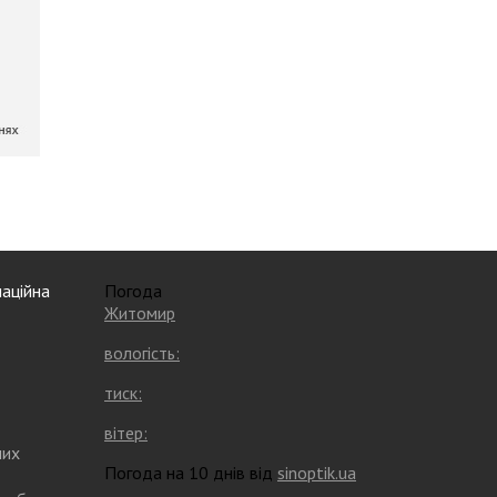
аційна
Погода
Житомир
вологість:
тиск:
вітер:
них
Погода на 10 днів від
sinoptik.ua