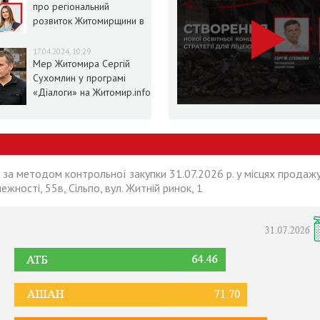
про регіональний
розвиток Житомирщини в
умовах воєнного стану
17.04.2024, 10:29
Мер Житомира Сергій
Сухомлин у програмі
«Діалоги» на Житомир.info
 за методом контрольної закупки 31.07.2026 р. у місцях продажу
лежності, 55в, Сільпо, вул. Житній ринок, 1