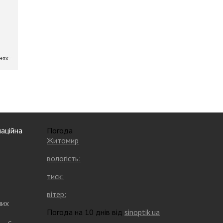
аційна
Погода
Житомир
вологість:
тиск:
вітер:
них
Погода на 10 днів від
sinoptik.ua