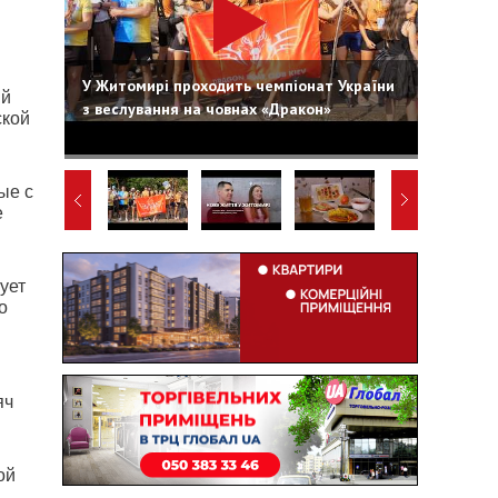
У Житомирі проходить чемпіонат України
ий
з веслування на човнах «Дракон»
ской
ые с
е
ует
о
яч
ой