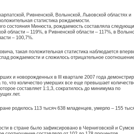
акарпатской, Ривненской, Волынской, Львовской областях и
положительная статистика рождаемости.
ого состояния Минюста, рождаемость составляла следующ
кой области – 119%, в Ривненской области – 117%, в Волын
ласти – 100,7%.
вича, такая положительная статистика наблюдается вперв
ий спад рождаемости и сложилось отрицательное соотношени
ших и новорожденных в ІІІ квартале 2007 года демонстрир
 то, что количество умерших все еще превышает количеств
оторое составляет 1:1,3, сократилось до минимума по
ущих лет.
стране родилось 113 тысяч 638 младенцев, умерло – 155 тыс
сти в стране было зафиксировано в Черниговской и Сумск
ое соотношение составляло от 102 до 178 процентов.