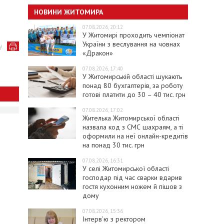
НОВИНИ ЖИТОМИРА
07.08.2026, 20:12
У Житомирі проходить чемпіонат
України з веслування на човнах
у
«Дракон»
07.08.2026, 17:40
У Житомирській області шукають
понад 80 бухгалтерів, за роботу
готові платити до 30 – 40 тис. грн
07.08.2026, 17:02
Жителька Житомирської області
назвала код з СМС шахраям, а ті
оформили на неї онлайн-кредитів
на понад 30 тис. грн
07.08.2026, 16:31
У селі Житомирської області
господар під час сварки вдарив
гостя кухонним ножем й пішов з
дому
07.08.2026, 15:36
Інтерв’ю з ректором