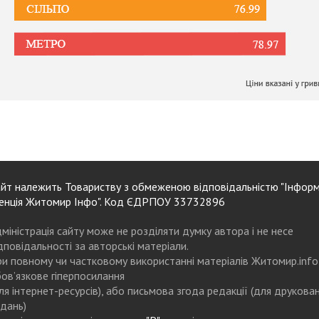
йт належить Товариству з обмеженою відповідальністю "Інформ
енція Житомир Інфо". Код ЄДРПОУ 33732896
міністрація сайту може не розділяти думку автора і не несе
дповідальності за авторські матеріали.
и повному чи частковому використанні матеріалів Житомир.info
ов’язкове гіперпосилання
ля інтернет-ресурсів), або письмова згода редакції (для друкова
дань)