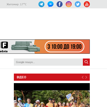
Житомир:
17
°C
ВІДЕО