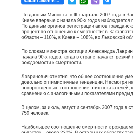
Завантаження...
По данным Минюста, в ІІІ квартале 2007 года в З
Киеве впервые с начала 90-х годов наблюдается 
По данным органов регистрации актов гражданск
процент по отношению к смертности: в Закарпатс
области – 110%, в Киеве – 108%, во Львовской об
По словам министра юстиции Александра Лаврино
начала 90-х годов, когда в стране начался резк
рождаемости к смертности.
Лавринович отметил, что общее соотношение умер
довольно оптимистичные тенденции. Несмотря на
новорожденных, соотношение этих показателей, к
сравнению с аналогичными показателями предыд
В целом, за июль, август и сентябрь 2007 года в 
759 человек.
Наибольшее соотношение смертности к рождаемо
областях – около 220%. В остальных областях так