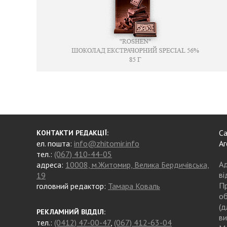
Са
КОНТАКТИ РЕДАКЦІЇ:
ел. пошта:
info@zhitomir.info
Аг
тел.:
(067) 410-44-05
Ад
адреса:
10008, м.Житомир, Велика Бердичівська,
ві
19
Пр
головний редактор:
Тамара Коваль
об
(д
РЕКЛАМНИЙ ВІДДІЛ:
ви
тел.:
(0412) 47-00-47
,
(067) 412-63-04