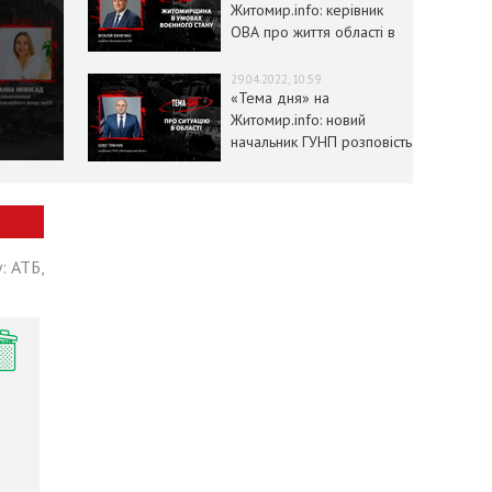
Житомир.info: керівник
ОВА про життя області в
умовах воєнного стану
29.04.2022, 10:59
«Тема дня» на
Житомир.info: новий
начальник ГУНП розповість
про ситуацію в області
: АТБ,