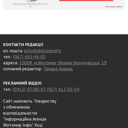
КОНТАКТИ РЕДАКЦІЇ:
ел. пошта:
info@zhitomir.info
тел.:
(067) 410-44-05
адреса:
10008, м.Житомир, Велика Бердичівська, 19
головний редактор:
Тамара Коваль
РЕКЛАМНИЙ ВІДДІЛ:
тел.:
(0412) 47-00-47
,
(067) 412-63-04
Сайт належить Товариству
з обмеженою
відповідальністю
"Інформаційна Агенція
Житомир Інфо". Код