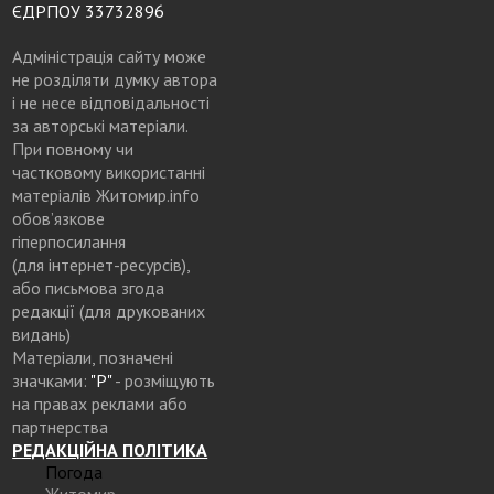
ЄДРПОУ 33732896
Адміністрація сайту може
не розділяти думку автора
і не несе відповідальності
за авторські матеріали.
При повному чи
частковому використанні
матеріалів Житомир.info
обов’язкове
гіперпосилання
(для інтернет-ресурсів),
або письмова згода
редакції (для друкованих
видань)
Матеріали, позначені
значками:
"Р"
- розміщують
на правах реклами або
партнерства
РЕДАКЦІЙНА ПОЛІТИКА
Погода
Житомир