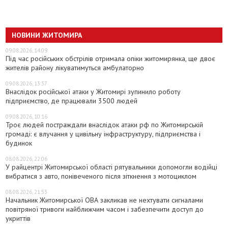
НОВИНИ ЖИТОМИРА
09.08.2026, 14:09
Під час російських обстрілів отримала опіки житомирянка, ще двоє
жителів району лікуватимуться амбулаторно
09.08.2026, 13:37
Внаслідок російської атаки у Житомирі зупинило роботу
підприємство, де працювали 3500 людей
09.08.2026, 10:16
Троє людей постраждали внаслідок атаки рф по Житомирській
громаді: є влучання у цивільну інфраструктуру, підприємства і
будинок
08.08.2026, 22:06
У райцентрі Житомирської області рятувальники допомогли водійці
вибратися з авто, понівеченого після зіткнення з мотоциклом
08.08.2026, 21:53
Начальник Житомирської ОВА закликав не нехтувати сигналами
повітряної тривоги найближчим часом і забезпечити доступ до
укриттів