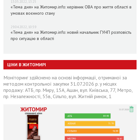
13.05.2022, 13:25
«Тема дня» на Житомир.info: керівник ОВА про життя області в
умовах воєнного стану
29.04.2022, 10:59
«Тема дня» на Житомир.info: новий начальник ГУНП розповість
про ситуацію в області
ЦІНИ В ЖИТОМИРІ
Моніторинг здійснено на основі інформації, отриманої за
методом контрольної закупки 31.07.2026 р. у місцях
продажу: АТБ, пр. Миру, 15А, Ашан, вул. Київська, 77, Метро,
пр. Незалежності, 55в, Сільпо, вул. Житній ринок, 1