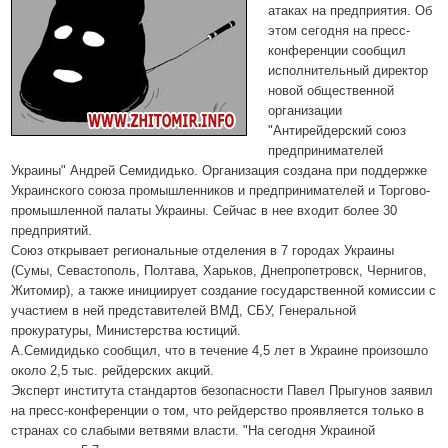
атаках на предприятия. Об
этом сегодня на пресс-
конференции сообщил
исполнительный директор
новой общественной
организации
"Антирейдерский союз
предпринимателей
Украины" Андрей Семидидько. Организация создана при поддержке
Украинского союза промышленников и предпринимателей и Торгово-
промышленной палаты Украины. Сейчас в нее входит более 30
предприятий.
Союз открывает региональные отделения в 7 городах Украины
(Сумы, Севастополь, Полтава, Харьков, Днепропетровск, Чернигов,
Житомир), а также инициирует создание государственной комиссии с
участием в ней представителей ВМД, СБУ, Генеральной
прокуратуры, Министерства юстиций.
А.Семидидько сообщил, что в течение 4,5 лет в Украине произошло
около 2,5 тыс. рейдерских акций.
Эксперт института стандартов безопасности Павел Прыгунов заявил
на пресс-конференции о том, что рейдерство проявляется только в
странах со слабыми ветвями власти. "На сегодня Украиной