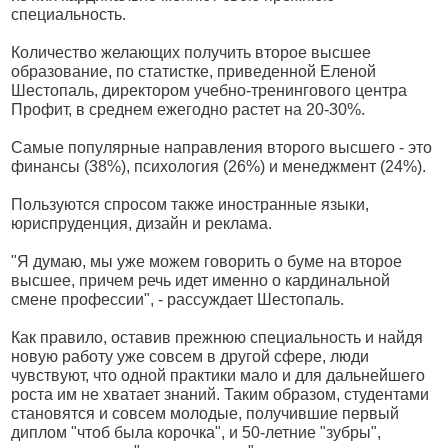
специальность.
Количество желающих получить второе высшее
образование, по статистке, приведенной Еленой
Шестопаль, директором учебно-тренингового центра
Профит, в среднем ежегодно растет на 20-30%.
Самые популярные направления второго высшего - это
финансы (38%), психология (26%) и менеджмент (24%).
Пользуются спросом также иностранные языки,
юриспруденция, дизайн и реклама.
"Я думаю, мы уже можем говорить о буме на второе
высшее, причем речь идет именно о кардинальной
смене профессии", - рассуждает Шестопаль.
Как правило, оставив прежнюю специальность и найдя
новую работу уже совсем в другой сфере, люди
чувствуют, что одной практики мало и для дальнейшего
роста им не хватает знаний. Таким образом, студентами
становятся и совсем молодые, получившие первый
диплом "чтоб была корочка", и 50-летние "зубры",