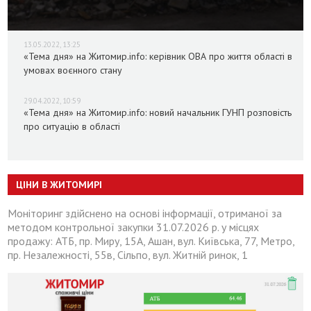
13.05.2022, 13:25
«Тема дня» на Житомир.info: керівник ОВА про життя області в
умовах воєнного стану
29.04.2022, 10:59
«Тема дня» на Житомир.info: новий начальник ГУНП розповість
про ситуацію в області
ЦІНИ В ЖИТОМИРІ
Моніторинг здійснено на основі інформації, отриманої за
методом контрольної закупки 31.07.2026 р. у місцях
продажу: АТБ, пр. Миру, 15А, Ашан, вул. Київська, 77, Метро,
пр. Незалежності, 55в, Сільпо, вул. Житній ринок, 1