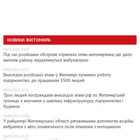
НОВИНИ ЖИТОМИРА
09.08.2026, 14:09
Під час російських обстрілів отримала опіки житомирянка, ще двоє
жителів району лікуватимуться амбулаторно
09.08.2026, 13:37
Внаслідок російської атаки у Житомирі зупинило роботу
підприємство, де працювали 3500 людей
09.08.2026, 10:16
Троє людей постраждали внаслідок атаки рф по Житомирській
громаді: є влучання у цивільну інфраструктуру, підприємства і
будинок
08.08.2026, 22:06
У райцентрі Житомирської області рятувальники допомогли водійці
вибратися з авто, понівеченого після зіткнення з мотоциклом
08.08.2026, 21:53