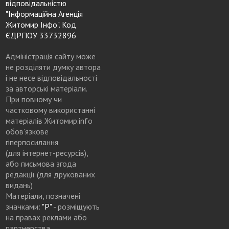
відповідальністю
"Інформаційна Агенція
Житомир Інфо". Код
ЄДРПОУ 33732896
Адміністрація сайту може
не розділяти думку автора
і не несе відповідальності
за авторські матеріали.
При повному чи
частковому використанні
матеріалів Житомир.info
обов’язкове
гіперпосилання
(для інтернет-ресурсів),
або письмова згода
редакції (для друкованих
видань)
Матеріали, позначені
значками:
"Р"
- розміщують
на правах реклами або
партнерства