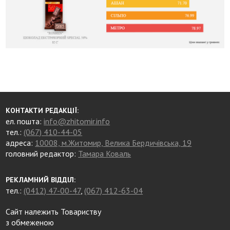
КОНТАКТИ РЕДАКЦІЇ:
ел. пошта:
info@zhitomir.info
тел.:
(067) 410-44-05
адреса:
10008, м.Житомир, Велика Бердичівська, 19
головний редактор:
Тамара Коваль
РЕКЛАМНИЙ ВІДДІЛ:
тел.:
(0412) 47-00-47
,
(067) 412-63-04
Сайт належить Товариству
з обмеженою