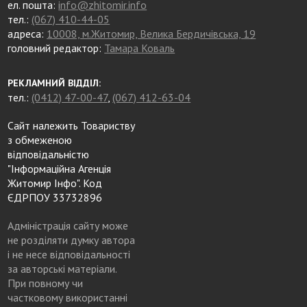
ел. пошта:
info@zhitomir.info
тел.:
(067) 410-44-05
адреса:
10008, м.Житомир, Велика Бердичівська, 19
головний редактор:
Тамара Коваль
РЕКЛАМНИЙ ВІДДІЛ:
тел.:
(0412) 47-00-47
,
(067) 412-63-04
Сайт належить Товариству
з обмеженою
відповідальністю
"Інформаційна Агенція
Житомир Інфо". Код
ЄДРПОУ 33732896
Адміністрація сайту може
не розділяти думку автора
і не несе відповідальності
за авторські матеріали.
При повному чи
частковому використанні