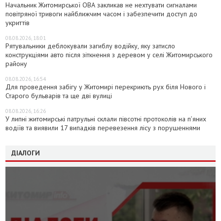
Начальник Житомирської ОВА закликав не нехтувати сигналами
повітряної тривоги найближчим часом і забезпечити доступ до
укриттів
08.08.2026, 18:01
Рятувальники деблокували загиблу водійку, яку затисло
конструкціями авто після зіткнення з деревом у селі Житомирського
району
08.08.2026, 16:54
Для проведення забігу у Житомирі перекриють рух біля Нового і
Старого бульварів та ще дві вулиці
08.08.2026, 16:26
У липні житомирські патрульні склали півсотні протоколів на пʼяних
водіїв та виявили 17 випадків перевезення лісу з порушеннями
ДІАЛОГИ