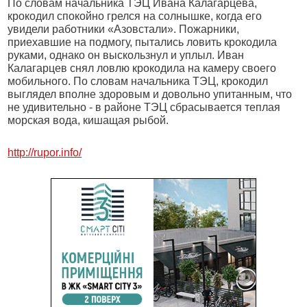
По словам начальника ТЭЦ Ивана Калагарцева,
крокодил спокойно грелся на солнышке, когда его
увидели работники «Азовстали». Пожарники,
приехавшие на подмогу, пытались ловить крокодила
руками, однако он выскользнул и уплыл. Иван
Калагарцев снял ловлю крокодила
на камеру своего
мобильного. По словам начальника ТЭЦ, крокодил
выглядел вполне здоровым и довольно упитанным, что
не удивительно - в районе ТЭЦ сбрасывается теплая
морская вода, кишащая рыбой.
http://rupor.info/