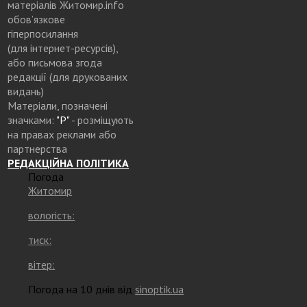
матеріалів Житомир.info
обов’язкове
гіперпосилання
(для інтернет-ресурсів),
або письмова згода
редакції (для друкованих
видань)
Матеріали, позначені
значками:
"Р"
- розміщують
на правах реклами або
партнерства
РЕДАКЦІЙНА ПОЛІТИКА
Погода
Житомир
вологість:
тиск:
вітер:
Погода на 10 днів від
sinoptik.ua