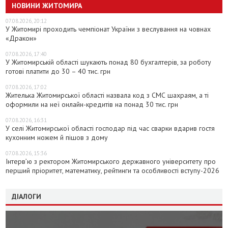
НОВИНИ ЖИТОМИРА
07.08.2026, 20:12
У Житомирі проходить чемпіонат України з веслування на човнах
«Дракон»
07.08.2026, 17:40
У Житомирській області шукають понад 80 бухгалтерів, за роботу
готові платити до 30 – 40 тис. грн
07.08.2026, 17:02
Жителька Житомирської області назвала код з СМС шахраям, а ті
оформили на неї онлайн-кредитів на понад 30 тис. грн
07.08.2026, 16:31
У селі Житомирської області господар під час сварки вдарив гостя
кухонним ножем й пішов з дому
07.08.2026, 15:36
Інтерв’ю з ректором Житомирського державного університету про
перший пріоритет, математику, рейтинги та особливості вступу-2026
ДІАЛОГИ