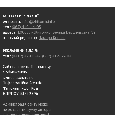
КОНТАКТИ РЕДАКЦІЇ:
ел. пошта:
info@zhitomir.info
тел.:
(067) 410-44-05
адреса:
10008, м.Житомир, Велика Бердичівська, 19
головний редактор:
Тамара Коваль
РЕКЛАМНИЙ ВІДДІЛ:
тел.:
(0412) 47-00-47
,
(067) 412-63-04
Сайт належить Товариству
з обмеженою
відповідальністю
"Інформаційна Агенція
Житомир Інфо". Код
ЄДРПОУ 33732896
Адміністрація сайту може
не розділяти думку автора
і не несе відповідальності