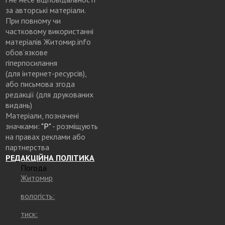
за авторські матеріали.
При повному чи
частковому використанні
матеріалів Житомир.info
обов’язкове
гіперпосилання
(для інтернет-ресурсів),
або письмова згода
редакції (для друкованих
видань)
Матеріали, позначені
значками:
"Р"
- розміщують
на правах реклами або
партнерства
РЕДАКЦІЙНА ПОЛІТИКА
Погода
Житомир
вологість:
тиск: