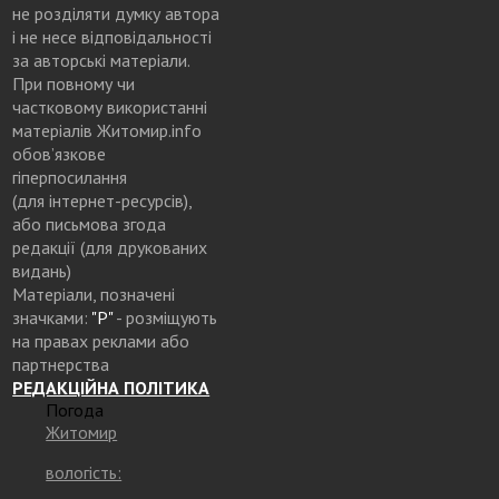
не розділяти думку автора
і не несе відповідальності
за авторські матеріали.
При повному чи
частковому використанні
матеріалів Житомир.info
обов’язкове
гіперпосилання
(для інтернет-ресурсів),
або письмова згода
редакції (для друкованих
видань)
Матеріали, позначені
значками:
"Р"
- розміщують
на правах реклами або
партнерства
РЕДАКЦІЙНА ПОЛІТИКА
Погода
Житомир
вологість: