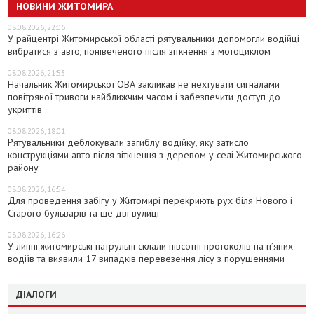
НОВИНИ ЖИТОМИРА
08.08.2026, 22:06
У райцентрі Житомирської області рятувальники допомогли водійці
вибратися з авто, понівеченого після зіткнення з мотоциклом
08.08.2026, 21:53
Начальник Житомирської ОВА закликав не нехтувати сигналами
повітряної тривоги найближчим часом і забезпечити доступ до
укриттів
08.08.2026, 18:01
Рятувальники деблокували загиблу водійку, яку затисло
конструкціями авто після зіткнення з деревом у селі Житомирського
району
08.08.2026, 16:54
Для проведення забігу у Житомирі перекриють рух біля Нового і
Старого бульварів та ще дві вулиці
08.08.2026, 16:26
У липні житомирські патрульні склали півсотні протоколів на пʼяних
водіїв та виявили 17 випадків перевезення лісу з порушеннями
ДІАЛОГИ