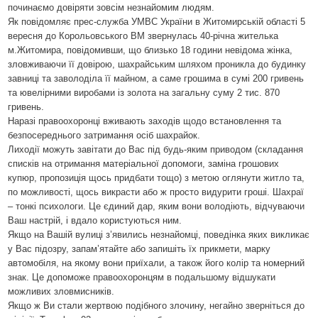
починаємо довіряти зовсім незнайомим людям.
Як повідомляє прес-служба УМВС України в Житомирській області 5
вересня до Корольовського ВМ звернулась 40-річна жителька
м.Житомира, повідомивши, що близько 18 години невідома жінка,
зловживаючи її довірою, шахрайським шляхом проникла до будинку
завниці та заволоділа її майном, а саме грошима в сумі 200 гривень
та ювелірними виробами із золота на загальну суму 2 тис. 870
гривень.
Наразі правоохоронці вживають заходів щодо встановлення та
безпосереднього затримання осіб шахрайок.
Лиходії можуть завітати до Вас під будь-яким приводом (складання
списків на отримання матеріальної допомоги, заміна грошових
купюр, пропозиція щось придбати тощо) з метою оглянути житло та,
по можливості, щось викрасти або ж просто видурити гроші. Шахраї
– тонкі психологи. Це єдиний дар, яким вони володіють, відчуваючи
Ваш настрій, і вдало користуються ним.
Якщо на Вашій вулиці з’явились незнайомці, поведінка яких викликає
у Вас підозру, запам’ятайте або запишіть їх прикмети, марку
автомобіля, на якому вони приїхали, а також його колір та номерний
знак. Це допоможе правоохоронцям в подальшому відшукати
можливих зловмисників.
Якщо ж Ви стали жертвою подібного злочину, негайно зверніться до