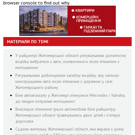
browser console to find out why.
МАТЕРІАЛИ ПО ТЕМІ
У райцентрі Житомирської області рятувальники допомогли
водійці вибратися з авто, понівеченого після зіткнення з
мотоциклом
Рятувальники деблокували загиблу водійку, яку затисло
конструкціями авто після зіткнення з деревом у селі
Житомирського району
Біля автовокзалу у Житомирі зіткнулися Mercedes і Yamaha,
до лікарні потрапив мотоцикліст
Внаслідок зіткнення трьох автомобілів біля райцентру
Житомирської області травмувались двоє дітей і пʼятеро
дорослих
Судили жительку Житомирської області, яка вкрала з дому
пенсіонерки сейф з 330 тис. грн, відкрила його сокирою і