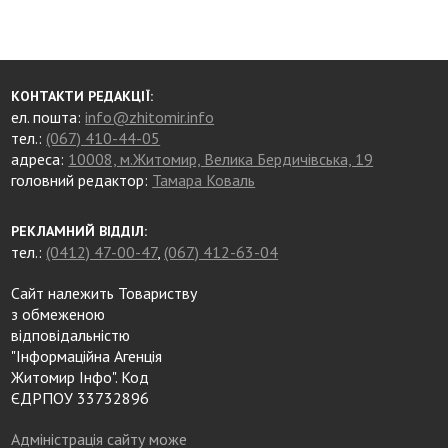
КОНТАКТИ РЕДАКЦІЇ:
ел. пошта:
info@zhitomir.info
тел.:
(067) 410-44-05
адреса:
10008, м.Житомир, Велика Бердичівська, 19
головний редактор:
Тамара Коваль
РЕКЛАМНИЙ ВІДДІЛ:
тел.:
(0412) 47-00-47
,
(067) 412-63-04
Сайт належить Товариству
з обмеженою
відповідальністю
"Інформаційна Агенція
Житомир Інфо". Код
ЄДРПОУ 33732896
Адміністрація сайту може