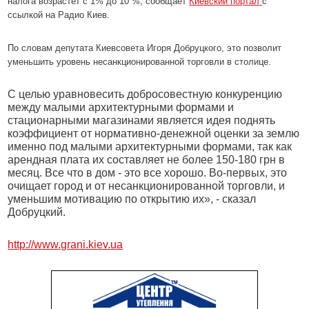
налога возрастет с 1% до 10 %, сообщает
Киевский портал
с
ссылкой на Радио Киев.
По словам депутата Киевсовета Игоря Добруцкого, это позволит
уменьшить уровень несанкционированной торговли в столице.
С целью уравновесить добросовестную конкуренцию
между малыми архитектурными формами и
стационарными магазинами является идея поднять
коэффициент от нормативно-денежной оценки за землю
именно под малыми архитектурными формами, так как
арендная плата их составляет не более 150-180 грн в
месяц. Все что в дом - это все хорошо. Во-первых, это
очищает город и от несанкционированной торговли, и
уменьшим мотивацию по открытию их», - сказал
Добруцкий.
http://www.grani.kiev.ua