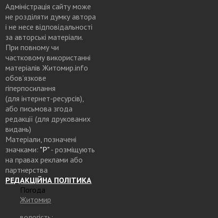
Адміністрація сайту може
не розділяти думку автора
і не несе відповідальності
за авторські матеріали.
При повному чи
частковому використанні
матеріалів Житомир.info
обов’язкове
гіперпосилання
(для інтернет-ресурсів),
або письмова згода
редакції (для друкованих
видань)
Матеріали, позначені
значками:
"Р"
- розміщують
на правах реклами або
партнерства
РЕДАКЦІЙНА ПОЛІТИКА
Погода
Житомир
вологість: