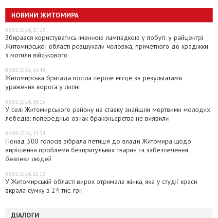
НОВИНИ ЖИТОМИРА
06.08.2026, 17:28
Збирався користуватись іменною лампадкою у побуті: у райцентрі
Житомирської області розшукали чоловіка, причетного до крадіжки
з могили військового
06.08.2026, 16:48
Житомирська бригада посіла перше місце за результатами
ураження ворога у липні
06.08.2026, 16:15
У селі Житомирського району на ставку знайшли мертвими молодих
лебедів: попередньо ознак браконьєрства не виявили
06.08.2026, 15:54
Понад 300 голосів зібрала петиція до влади Житомира щодо
вирішення проблеми безпритульних тварин та забезпечення
безпеки людей
06.08.2026, 15:18
У Житомирській області вирок отримала жінка, яка у студії краси
вкрала сумку з 24 тис. грн
ДІАЛОГИ