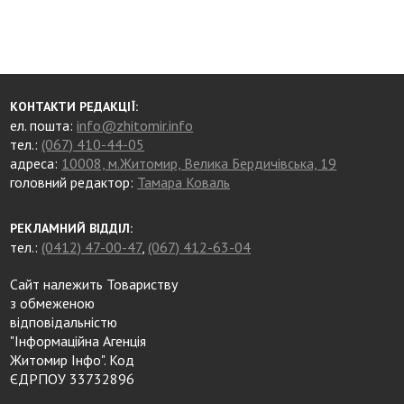
КОНТАКТИ РЕДАКЦІЇ:
ел. пошта:
info@zhitomir.info
тел.:
(067) 410-44-05
адреса:
10008, м.Житомир, Велика Бердичівська, 19
головний редактор:
Тамара Коваль
РЕКЛАМНИЙ ВІДДІЛ:
тел.:
(0412) 47-00-47
,
(067) 412-63-04
Сайт належить Товариству
з обмеженою
відповідальністю
"Інформаційна Агенція
Житомир Інфо". Код
ЄДРПОУ 33732896