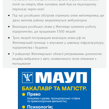
потяг на смерть збив чоловіка, який був на пішохідному
переході через колії
Під час російських обстрілів отримала опіки житомирянка, ще
двоє жителів району лікуватимуться амбулаторно
Внаслідок російської атаки у Житомирі зупинило роботу
підприємство, де працювали 3500 людей
Троє людей постраждали внаслідок атаки рф по
Житомирській громаді: є влучання у цивільну інфраструктуру,
підприємства і будинок
У райцентрі Житомирської області рятувальники допомогли
водійці вибратися з авто, понівеченого після зіткнення з
мотоциклом