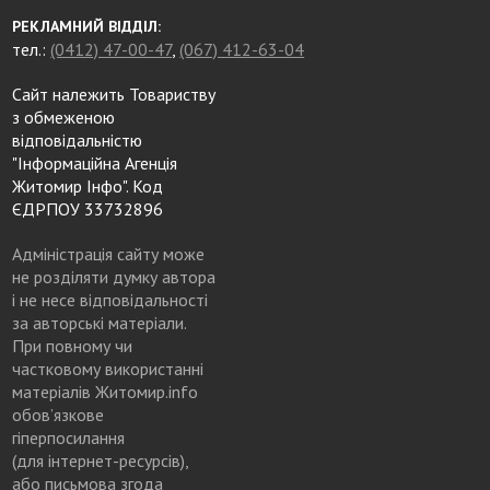
РЕКЛАМНИЙ ВІДДІЛ:
тел.:
(0412) 47-00-47
,
(067) 412-63-04
Сайт належить Товариству
з обмеженою
відповідальністю
"Інформаційна Агенція
Житомир Інфо". Код
ЄДРПОУ 33732896
Адміністрація сайту може
не розділяти думку автора
і не несе відповідальності
за авторські матеріали.
При повному чи
частковому використанні
матеріалів Житомир.info
обов’язкове
гіперпосилання
(для інтернет-ресурсів),
або письмова згода