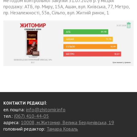
методом контрольної закупки 31.07.2026 р. у місцях
продажу: АТБ, пр. Миру, 15А, Ашан, вул. Київська, 77, Метро,
пр. Незалежності, 55в, Сільпо, вул. Житній ринок, 1
КОНТАКТИ РЕДАКЦІЇ:
ел. пошта:
info@zhitomir.info
тел.:
(067) 410-44-05
адреса:
10008, м.Житомир, Велика Бердичівська, 19
головний редактор:
Тамара Коваль