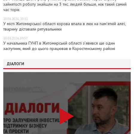
зайнятості роботу знайшли на 3 тис. людей більше, ніж такий самий
час торік
10.08.2026, 10:11
У місті Житомирської області корова впала в люк на пам’ятній алеї,
тварину діставали рятувальники
10.08.2026, 09:57
У начальника ГУНП в Житомирській області з’явився ще один
заступник, який до цього працював в Коростенському районі
ДІАЛОГИ