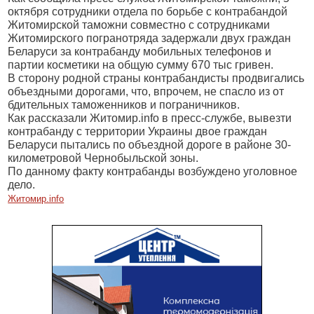
октября сотрудники отдела по борьбе с контрабандой
Житомирской таможни совместно с сотр
у
дниками
Житомирского погранотряда задержали двух граждан
Беларуси за контрабанду мобильных телефонов и
партии косметики на общую сумму 670 тыс гривен.
В сторону родной страны контрабандисты продвигались
объездными дорогами, что, впрочем, не спасло из от
бдительных таможенников и пограничников.
Как рассказали Житомир.
info
в пресс-службе, вывезти
контрабанду с территории Украины двое граждан
Беларуси пытались по объездной дороге в районе 30-
километровой Чернобыльской зоны.
По данному факту контрабанды возбуждено уголовное
дело.
Житомир.info