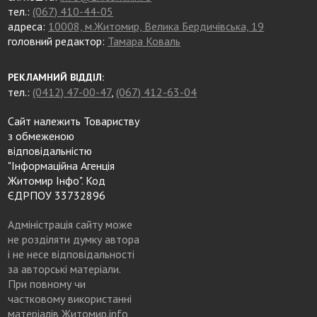
тел.:
(067) 410-44-05
адреса:
10008, м.Житомир, Велика Бердичівська, 19
головний редактор:
Тамара Коваль
РЕКЛАМНИЙ ВІДДІЛ:
тел.:
(0412) 47-00-47
,
(067) 412-63-04
Сайт належить Товариству
з обмеженою
відповідальністю
"Інформаційна Агенція
Житомир Інфо". Код
ЄДРПОУ 33732896
Адміністрація сайту може
не розділяти думку автора
і не несе відповідальності
за авторські матеріали.
При повному чи
частковому використанні
матеріалів Житомир.info