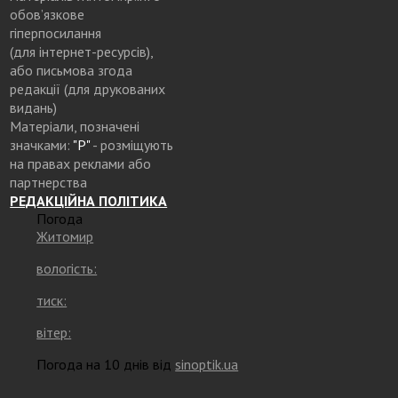
обов’язкове
гіперпосилання
(для інтернет-ресурсів),
або письмова згода
редакції (для друкованих
видань)
Матеріали, позначені
значками:
"Р"
- розміщують
на правах реклами або
партнерства
РЕДАКЦІЙНА ПОЛІТИКА
Погода
Житомир
вологість:
тиск:
вітер:
Погода на 10 днів від
sinoptik.ua