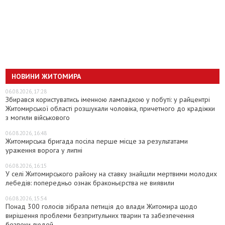
НОВИНИ ЖИТОМИРА
06.08.2026, 17:28
Збирався користуватись іменною лампадкою у побуті: у райцентрі
Житомирської області розшукали чоловіка, причетного до крадіжки
з могили військового
06.08.2026, 16:48
Житомирська бригада посіла перше місце за результатами
ураження ворога у липні
06.08.2026, 16:15
У селі Житомирського району на ставку знайшли мертвими молодих
лебедів: попередньо ознак браконьєрства не виявили
06.08.2026, 15:54
Понад 300 голосів зібрала петиція до влади Житомира щодо
вирішення проблеми безпритульних тварин та забезпечення
безпеки людей