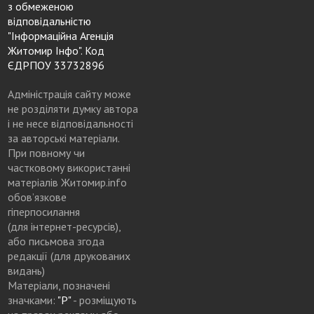
з обмеженою
відповідальністю
"Інформаційна Агенція
Житомир Інфо". Код
ЄДРПОУ 33732896
Адміністрація сайту може
не розділяти думку автора
і не несе відповідальності
за авторські матеріали.
При повному чи
частковому використанні
матеріалів Житомир.info
обов’язкове
гіперпосилання
(для інтернет-ресурсів),
або письмова згода
редакції (для друкованих
видань)
Матеріали, позначені
значками:
"Р"
- розміщують