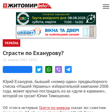
УКРАЇНА
Страсти по Еханурову?
11 жовтня 2007, 10:51
Юрий Ехануров, бывший «номер один» предвыборного
списка «Нашей Украины» избирательной кампании 2006
года, может крупно пострадать из-за «дули в кармане»,
которой он грозит Юлии Тимошенко.
Об этом в интервью
Газете по-киевски
сказал экс-советник