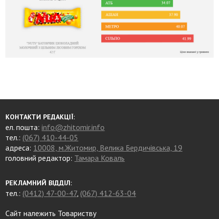
КОНТАКТИ РЕДАКЦІЇ:
ел. пошта:
info@zhitomir.info
тел.:
(067) 410-44-05
адреса:
10008, м.Житомир, Велика Бердичівська, 19
головний редактор:
Тамара Коваль
РЕКЛАМНИЙ ВІДДІЛ:
тел.:
(0412) 47-00-47
,
(067) 412-63-04
Сайт належить Товариству