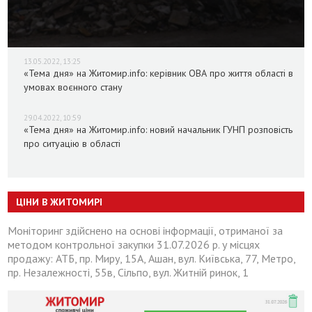
13.05.2022, 13:25
«Тема дня» на Житомир.info: керівник ОВА про життя області в
умовах воєнного стану
29.04.2022, 10:59
«Тема дня» на Житомир.info: новий начальник ГУНП розповість
про ситуацію в області
ЦІНИ В ЖИТОМИРІ
Моніторинг здійснено на основі інформації, отриманої за
методом контрольної закупки 31.07.2026 р. у місцях
продажу: АТБ, пр. Миру, 15А, Ашан, вул. Київська, 77, Метро,
пр. Незалежності, 55в, Сільпо, вул. Житній ринок, 1