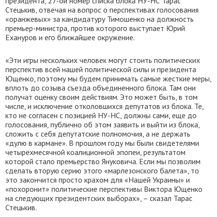
президента, 27-ой номер списка блока НУ-НС Тарас
Стецькив, отвечая на вопрос о перспективах голосования
«оранжевых» за кандидатуру Тимошенко на должность
премьер-министра, против которого выступает Юрий
Ехануров и его ближайшее окружение.
«Эти игры нескольких человек могут стоить политических
перспектив всей нашей политической силы и президента
Ющенко, поэтому мы будем принимать самые жесткие меры,
вплоть до созыва съезда объединенного блока. Там они
получат оценку своим действиям. Это может быть, в том
числе, и исключение отколовшихся депутатов из блока. Те,
кто не согласен с позицией НУ-НС, должны сами, еще до
голосования, публично об этом заявить и выйти из блока,
сложить с себя депутатские полномочия, а не держать
«дулю в кармане». В прошлом году мы были свидетелями
четырехмесячной коалиционной эпопеи, результатом
которой стало премьерство Януковича. Если мы позволим
сделать вторую серию этого «марлезонского балета», то
это закончится просто крахом для «Нашей Украины» и
«похоронит» политические перспективы Виктора Ющенко
на следующих президентских выборах», – сказал Тарас
Стецькив.