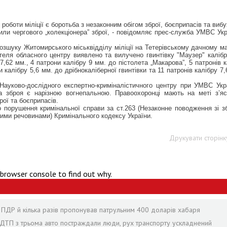
роботи міліції є боротьба з незаконним обігом зброї, боєприпасів та вибу
ли чергового „колекціонера” зброї, - повідомляє прес-служба УМВС Укр
розшуку Житомирського міськвідділу міліції на Тетерівському дачному ма
теля обласного центру виявлено та вилучено гвинтівку "Маузер" калібр
7,62 мм., 4 патрони калібру 9 мм. до пістолета „Макарова”, 5 патронів к
и калібру 5,6 мм. до дрібнокаліберної гвинтівки та 11 патронів калібру 7
Науково-дослідного експертно-криміналістичного центру при УМВС Укр
а зброя є нарізною вогнепальною. Правоохоронці мають на меті з’яс
рої та боєприпасів.
о порушення кримінальної справи за ст.263 (Незаконне поводження зі з
ими речовинами) Кримінального кодексу України.
Друкувати сторінк
 browser console to find out why.
в ПДР й кілька разів пропонував патрульним 400 доларів хабаря
с ДТП з трьома авто постраждали люди, рух транспорту ускладнений