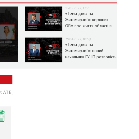
13.05.2022, 13:25
«Тема дня» на
Житомир.info: керівник
ОВА про життя області в
умовах воєнного стану
29.04.2022, 10:59
«Тема дня» на
Житомир.info: новий
начальник ГУНП розповість
про ситуацію в області
: АТБ,