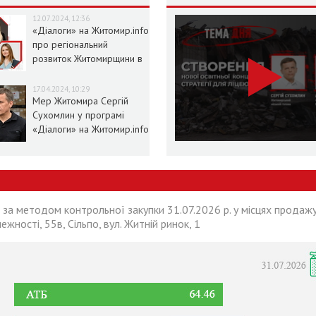
12.07.2024, 12:36
«Діалоги» на Житомир.info
про регіональний
розвиток Житомирщини в
умовах воєнного стану
17.04.2024, 10:29
Мер Житомира Сергій
Сухомлин у програмі
«Діалоги» на Житомир.info
 за методом контрольної закупки 31.07.2026 р. у місцях продажу
лежності, 55в, Сільпо, вул. Житній ринок, 1