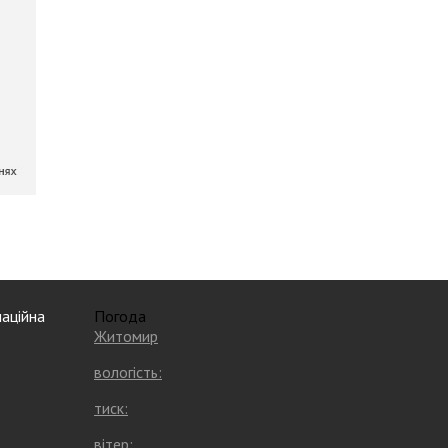
аційна
Погода
Житомир
вологість:
тиск:
вітер: