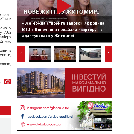
хівки.
аїни в
«Все можна створити заново»: як родина
сиві у
ВПО з Донеччини придбала квартиру та
у 7,62
адаптувалася у Житомирі
алібру
,62 мм.
аїни в
увати,
броєю,
у