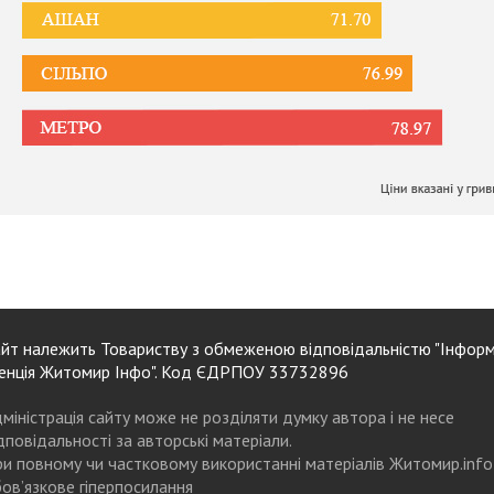
йт належить Товариству з обмеженою відповідальністю "Інформ
енція Житомир Інфо". Код ЄДРПОУ 33732896
міністрація сайту може не розділяти думку автора і не несе
дповідальності за авторські матеріали.
и повному чи частковому використанні матеріалів Житомир.info
ов’язкове гіперпосилання