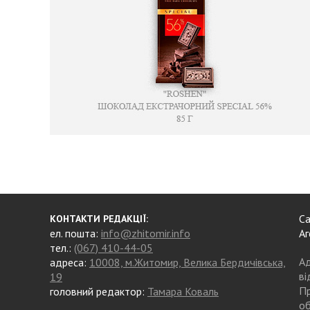
Са
КОНТАКТИ РЕДАКЦІЇ:
ел. пошта:
info@zhitomir.info
Аг
тел.:
(067) 410-44-05
Ад
адреса:
10008, м.Житомир, Велика Бердичівська,
ві
19
Пр
головний редактор:
Тамара Коваль
об