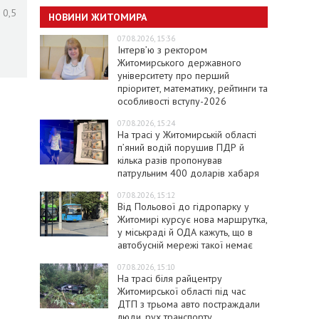
 0,5
НОВИНИ ЖИТОМИРА
07.08.2026, 15:36
Інтерв’ю з ректором
Житомирського державного
університету про перший
пріоритет, математику, рейтинги та
особливості вступу-2026
07.08.2026, 15:24
На трасі у Житомирській області
п’яний водій порушив ПДР й
кілька разів пропонував
патрульним 400 доларів хабаря
07.08.2026, 15:12
Від Польової до гідропарку у
Житомирі курсує нова маршрутка,
у міськраді й ОДА кажуть, що в
автобусній мережі такої немає
07.08.2026, 15:10
На трасі біля райцентру
Житомирської області під час
ДТП з трьома авто постраждали
люди, рух транспорту