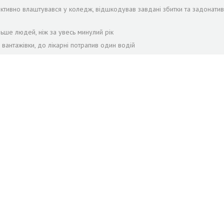
іктивно влаштувався у коледж, відшкодував завдані збитки та задонатив
льше людей, ніж за увесь минулий рік
 вантажівки, до лікарні потрапив один водій