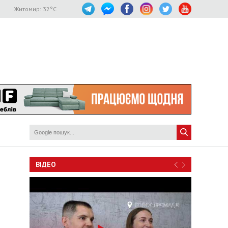
Житомир:
32
°C
ВІДЕО