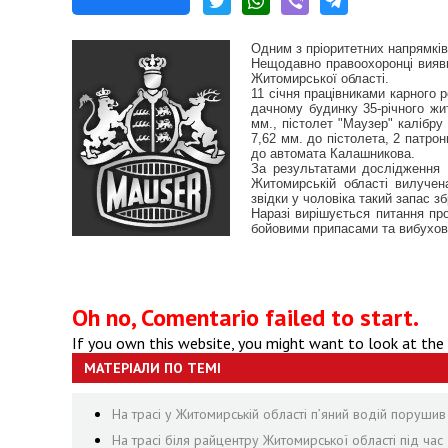
Одним з пріоритетних напрямків 
Нещодавно правоохоронці вияви
Житомирської області.
11 січня працівниками карного 
дачному будинку 35-річного жи
мм., пістолет "Маузер" калібру 
7,62 мм. до пістолета, 2 патрон
до автомата Калашникова.
За результатами дослідження 
Житомирській області вилучен
звідки у чоловіка такий запас зб
Наразі вирішується питання пр
бойовими припасами та вибухов
Oh no, Comentario failed to start.
If you own this website, you might want to look at the
МАТЕРІАЛИ ПО ТЕМІ
На трасі у Житомирській області п’яний водій поруши
На трасі біля райцентру Житомирської області під ча