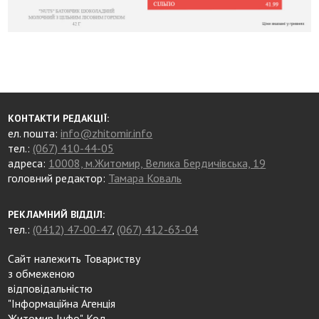
КОНТАКТИ РЕДАКЦІЇ:
ел. пошта:
info@zhitomir.info
тел.:
(067) 410-44-05
адреса:
10008, м.Житомир, Велика Бердичівська, 19
головний редактор:
Тамара Коваль
РЕКЛАМНИЙ ВІДДІЛ:
тел.:
(0412) 47-00-47
,
(067) 412-63-04
Сайт належить Товариству
з обмеженою
відповідальністю
"Інформаційна Агенція
Житомир Інфо". Код