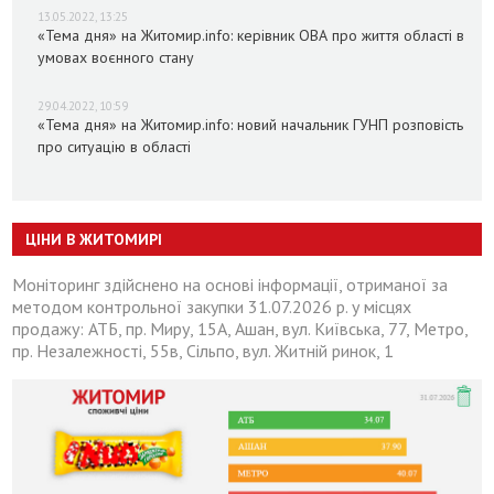
13.05.2022, 13:25
«Тема дня» на Житомир.info: керівник ОВА про життя області в
умовах воєнного стану
29.04.2022, 10:59
«Тема дня» на Житомир.info: новий начальник ГУНП розповість
про ситуацію в області
ЦІНИ В ЖИТОМИРІ
Моніторинг здійснено на основі інформації, отриманої за
методом контрольної закупки 31.07.2026 р. у місцях
продажу: АТБ, пр. Миру, 15А, Ашан, вул. Київська, 77, Метро,
пр. Незалежності, 55в, Сільпо, вул. Житній ринок, 1