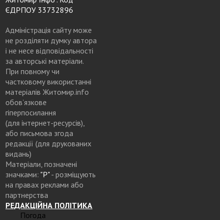
ЄДРПОУ 33732896
Адміністрація сайту може
не розділяти думку автора
і не несе відповідальності
за авторські матеріали.
При повному чи
частковому використанні
матеріалів Житомир.info
обов’язкове
гіперпосилання
(для інтернет-ресурсів),
або письмова згода
редакції (для друкованих
видань)
Матеріали, позначені
значками:
"Р"
- розміщують
на правах реклами або
партнерства
РЕДАКЦІЙНА ПОЛІТИКА
Погода