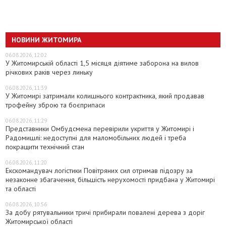
НОВИНИ ЖИТОМИРА
06.08.2026, 12:02
У Житомирській області 1,5 місяця діятиме заборона на вилов
річкових раків через линьку
06.08.2026, 11:39
У Житомирі затримали колишнього контрактника, який продавав
трофейну зброю та боєприпаси
06.08.2026, 11:29
Представники Омбудсмена перевірили укриття у Житомирі і
Радомишлі: недоступні для маломобільних людей і треба
покращити технічний стан
06.08.2026, 11:20
Екскомандувач логістики Повітряних сил отримав підозру за
незаконне збагачення, більшість нерухомості придбана у Житомирі
та області
06.08.2026, 10:56
За добу рятувальники тричі прибирали повалені дерева з доріг
Житомирської області