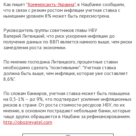
Как пишет "
Коммерсантъ-Украина
", в Нацбанке сообщили,
что в связи с резким ростом инфляции учетная ставка с
нынешним уровнем 8% может быть пересмотрена.
Руководитель группы советников главы НБУ
Валерий Литвицкий, что риск ускорения инфляции до
получения данных по ВВП является намного выше, чем риски
замедления роста экономики.
По мнению господина Литвицкого, процентные ставки
необходимо сделать "позитивными": "Учетная ставка
должна быть выше, чем инфляция, которая уже составляет
8,6%".
По словам банкиров, учетная ставка может быть повышена
на 0,5-1% – до 9%, что подтвердит усиление инфляционных
рисков в стране. От роста стоимости ресурсов НБУ, по их
мнению, в основном пострадают небольшие банки, которые
чаще других обращаются в Нацбанк за рефинансированием.
http://obozrevatel.com