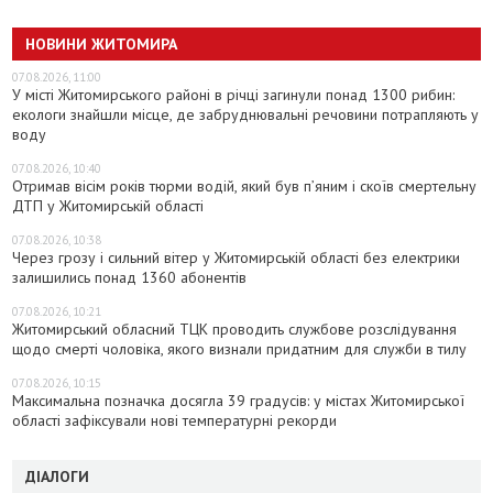
НОВИНИ ЖИТОМИРА
07.08.2026, 11:00
У місті Житомирського районі в річці загинули понад 1300 рибин:
екологи знайшли місце, де забруднювальні речовини потрапляють у
воду
07.08.2026, 10:40
Отримав вісім років тюрми водій, який був п’яним і скоїв смертельну
ДТП у Житомирській області
07.08.2026, 10:38
Через грозу і сильний вітер у Житомирській області без електрики
залишились понад 1360 абонентів
07.08.2026, 10:21
Житомирський обласний ТЦК проводить службове розслідування
щодо смерті чоловіка, якого визнали придатним для служби в тилу
07.08.2026, 10:15
Максимальна позначка досягла 39 градусів: у містах Житомирської
області зафіксували нові температурні рекорди
ДІАЛОГИ