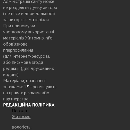
Адміністрація сайту може
не розділяти думку автора
і не несе відповідальності
за авторські матеріали.
При повному чи
частковому використанні
матеріалів Житомир.info
обов’язкове
гіперпосилання
(для інтернет-ресурсів),
або письмова згода
редакції (для друкованих
видань)
Матеріали, позначені
значками:
"Р"
- розміщують
на правах реклами або
партнерства
РЕДАКЦІЙНА ПОЛІТИКА
Погода
Житомир
вологість: