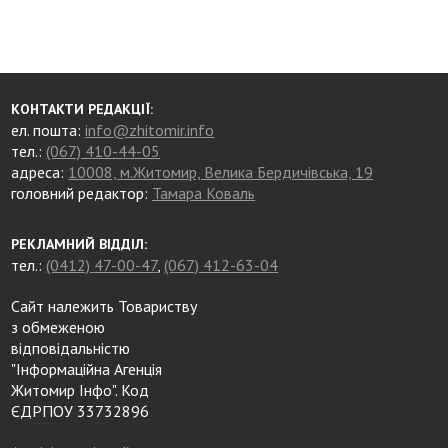
КОНТАКТИ РЕДАКЦІЇ:
ел. пошта:
info@zhitomir.info
тел.:
(067) 410-44-05
адреса:
10008, м.Житомир, Велика Бердичівська, 19
головний редактор:
Тамара Коваль
РЕКЛАМНИЙ ВІДДІЛ:
тел.:
(0412) 47-00-47
,
(067) 412-63-04
Сайт належить Товариству
з обмеженою
відповідальністю
"Інформаційна Агенція
Житомир Інфо". Код
ЄДРПОУ 33732896