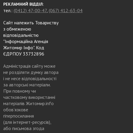
РЕКЛАМНИЙ ВІДДІЛ:
тел.:
(0412) 47-00-47
,
(067) 412-63-04
Сайт належить Товариству
з обмеженою
відповідальністю
"Інформаційна Агенція
Житомир Інфо". Код
ЄДРПОУ 33732896
Адміністрація сайту може
не розділяти думку автора
і не несе відповідальності
за авторські матеріали.
При повному чи
частковому використанні
матеріалів Житомир.info
обов’язкове
гіперпосилання
(для інтернет-ресурсів),
або письмова згода