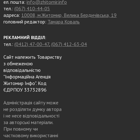
ел. пошта:
info@zhitomir.info
тел.:
(067) 410-44-05
адреса:
10008, м.Житомир, Велика Бердичівська, 19
головний редактор:
Тамара Коваль
РЕКЛАМНИЙ ВІДДІЛ:
тел.:
(0412) 47-00-47
,
(067) 412-63-04
Сайт належить Товариству
з обмеженою
відповідальністю
"Інформаційна Агенція
Житомир Інфо". Код
ЄДРПОУ 33732896
Адміністрація сайту може
не розділяти думку автора
і не несе відповідальності
за авторські матеріали.
При повному чи
частковому використанні