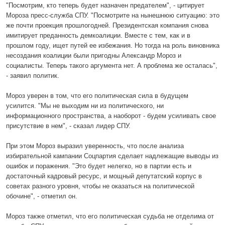
"Посмотрим, кто теперь будет назначен предателем", - цитирует
Мороза пресс-служба СПУ. "Посмотрите на нынешнюю ситуацию: это
же почти проекция прошлогодней. Президентская компания снова
имитирует преданность демкоалиции. Вместе с тем, как и в
прошлом году, ищет путей ее избежания. Но тогда на роль виновника
несоздания коалиции были пригодны Александр Мороз и
социалисты. Теперь такого аргумента нет. А проблема же осталась",
- заявил политик.
Мороз уверен в том, что его политическая сила в будущем
усилится. "Мы не выходим ни из политического, ни
информационного пространства, а наоборот - будем усиливать свое
присутствие в нем", - сказал лидер СПУ.
При этом Мороз выразил уверенность, что после анализа
избирательной кампании Соцпартия сделает надлежащие выводы из
ошибок и поражения. "Это будет нелегко, но в партии есть и
достаточный кадровый ресурс, и мощный депутатский корпус в
советах разного уровня, чтобы не оказаться на политической
обочине", - отметил он.
Мороз также отметил, что его политическая судьба не отделима от