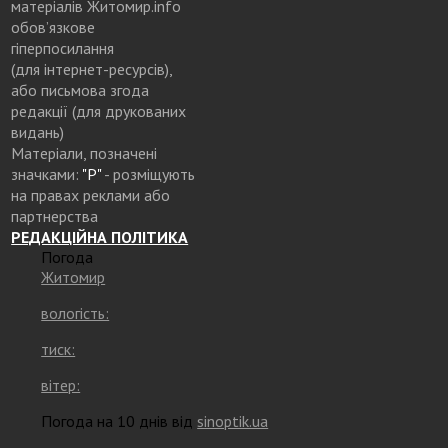
матеріалів Житомир.info
обов’язкове
гіперпосилання
(для інтернет-ресурсів),
або письмова згода
редакції (для друкованих
видань)
Матеріали, позначені
значками:
"Р"
- розміщують
на правах реклами або
партнерства
РЕДАКЦІЙНА ПОЛІТИКА
Погода
Житомир
вологість:
тиск:
вітер:
Погода на 10 днів від
sinoptik.ua