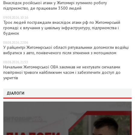
Внаслідок російської атаки у Житомирі зупинило роботу
підприємство, де працювали 3500 людей
09.08.2026, 10:16
Троє людей постраждали внаслідок атаки рф по Житомирській
громаді: є влучання у цивільну інфраструктуру, підприємства і
будинок
08.08.2026, 22:06
У райцентрі Житомирської області рятувальники допомогли водійці
вибратися з авто, понівеченого після зіткнення з мотоциклом
08.08.2026, 21:53
Начальник Житомирської ОВА закликав не нехтувати сигналами
повітряної тривоги найближчим часом і забезпечити доступ до
укриттів
ДІАЛОГИ