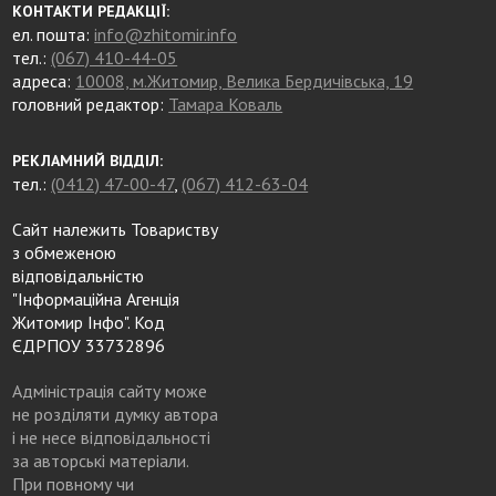
КОНТАКТИ РЕДАКЦІЇ:
ел. пошта:
info@zhitomir.info
тел.:
(067) 410-44-05
адреса:
10008, м.Житомир, Велика Бердичівська, 19
головний редактор:
Тамара Коваль
РЕКЛАМНИЙ ВІДДІЛ:
тел.:
(0412) 47-00-47
,
(067) 412-63-04
Сайт належить Товариству
з обмеженою
відповідальністю
"Інформаційна Агенція
Житомир Інфо". Код
ЄДРПОУ 33732896
Адміністрація сайту може
не розділяти думку автора
і не несе відповідальності
за авторські матеріали.
При повному чи