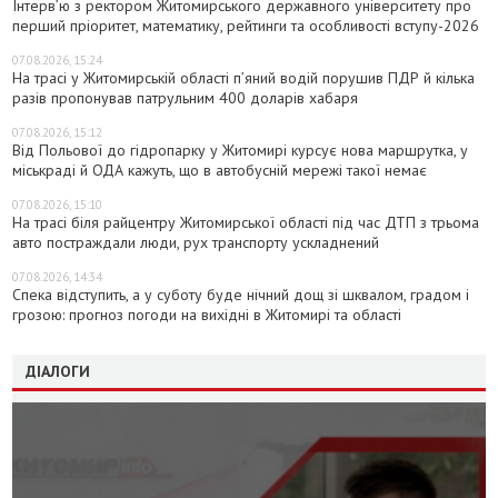
Інтерв’ю з ректором Житомирського державного університету про
перший пріоритет, математику, рейтинги та особливості вступу-2026
07.08.2026, 15:24
На трасі у Житомирській області п’яний водій порушив ПДР й кілька
разів пропонував патрульним 400 доларів хабаря
07.08.2026, 15:12
Від Польової до гідропарку у Житомирі курсує нова маршрутка, у
міськраді й ОДА кажуть, що в автобусній мережі такої немає
07.08.2026, 15:10
На трасі біля райцентру Житомирської області під час ДТП з трьома
авто постраждали люди, рух транспорту ускладнений
07.08.2026, 14:34
Спека відступить, а у суботу буде нічний дощ зі шквалом, градом і
грозою: прогноз погоди на вихідні в Житомирі та області
ДІАЛОГИ