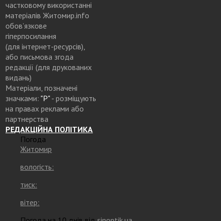
частковому використанні
матеріалів Житомир.info
обов’язкове
гіперпосилання
(для інтернет-ресурсів),
або письмова згода
редакції (для друкованих
видань)
Матеріали, позначені
значками:
"Р"
- розміщують
на правах реклами або
партнерства
РЕДАКЦІЙНА ПОЛІТИКА
Погода
Житомир
вологість:
тиск:
вітер:
Погода на 10 днів від
sinoptik.ua