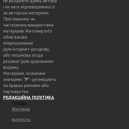
не розділяти думку автора
і не несе відповідальності
за авторські матеріали.
При повному чи
частковому використанні
матеріалів Житомир.info
обов’язкове
гіперпосилання
(для інтернет-ресурсів),
або письмова згода
редакції (для друкованих
видань)
Матеріали, позначені
значками:
"Р"
- розміщують
на правах реклами або
партнерства
РЕДАКЦІЙНА ПОЛІТИКА
Погода
Житомир
вологість: