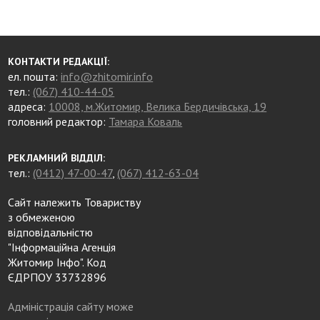
КОНТАКТИ РЕДАКЦІЇ:
ел. пошта:
info@zhitomir.info
тел.:
(067) 410-44-05
адреса:
10008, м.Житомир, Велика Бердичівська, 19
головний редактор:
Тамара Коваль
РЕКЛАМНИЙ ВІДДІЛ:
тел.:
(0412) 47-00-47
,
(067) 412-63-04
Сайт належить Товариству
з обмеженою
відповідальністю
"Інформаційна Агенція
Житомир Інфо". Код
ЄДРПОУ 33732896
Адміністрація сайту може