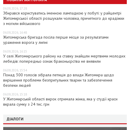
06.08.2026, 17:28
Збирався користуватись іменною лампадкою у побуті: у райцентрі
Житомирської області розшукали чоловіка, причетного до крадіжки
з могили військового
06.08.2026, 16:48
Житомирська бригада посіла перше місце за результатами
ураження ворога у липні
06.08.2026, 16:15
У селі Житомирського району на ставку знайшли мертвими молодих
лебедів: попередньо ознак браконьєрства не виявили
06.08.2026, 15:54
Понад 300 голосів зібрала петиція до влади Житомира щодо
вирішення проблеми безпритульних тварин та забезпечення
безпеки людей
06.08.2026, 15:18
У Житомирській області вирок отримала жінка, яка у студії краси
вкрала сумку з 24 тис. грн
ДІАЛОГИ