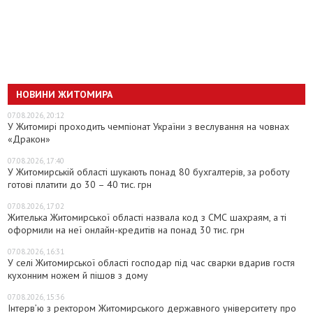
НОВИНИ ЖИТОМИРА
07.08.2026, 20:12
У Житомирі проходить чемпіонат України з веслування на човнах
«Дракон»
07.08.2026, 17:40
У Житомирській області шукають понад 80 бухгалтерів, за роботу
готові платити до 30 – 40 тис. грн
07.08.2026, 17:02
Жителька Житомирської області назвала код з СМС шахраям, а ті
оформили на неї онлайн-кредитів на понад 30 тис. грн
07.08.2026, 16:31
У селі Житомирської області господар під час сварки вдарив гостя
кухонним ножем й пішов з дому
07.08.2026, 15:36
Інтерв’ю з ректором Житомирського державного університету про