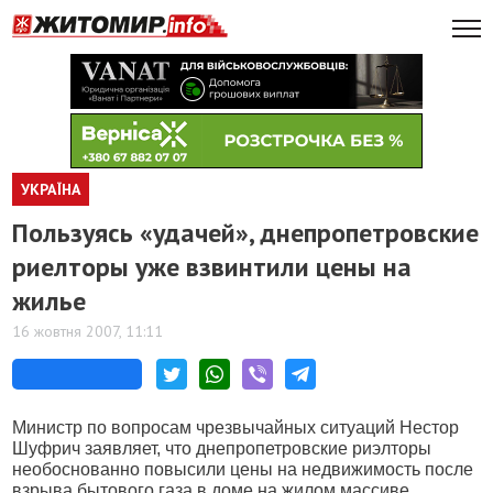
УКРАЇНА
Пользуясь «удачей», днепропетровские
риелторы уже взвинтили цены на
жилье
16 жовтня 2007, 11:11
Министр по вопросам чрезвычайных ситуаций Нестор
Шуфрич заявляет, что днепропетровские риэлторы
необоснованно повысили цены на недвижимость после
взрыва бытового газа в доме на жилом массиве