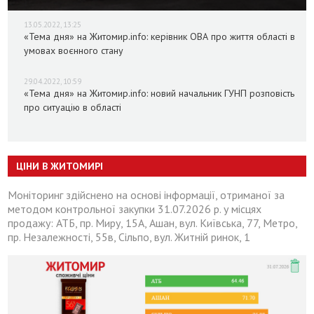
13.05.2022, 13:25
«Тема дня» на Житомир.info: керівник ОВА про життя області в
умовах воєнного стану
29.04.2022, 10:59
«Тема дня» на Житомир.info: новий начальник ГУНП розповість
про ситуацію в області
ЦІНИ В ЖИТОМИРІ
Моніторинг здійснено на основі інформації, отриманої за
методом контрольної закупки 31.07.2026 р. у місцях
продажу: АТБ, пр. Миру, 15А, Ашан, вул. Київська, 77, Метро,
пр. Незалежності, 55в, Сільпо, вул. Житній ринок, 1