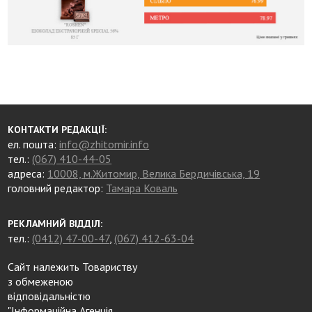
КОНТАКТИ РЕДАКЦІЇ:
ел. пошта:
info@zhitomir.info
тел.:
(067) 410-44-05
адреса:
10008, м.Житомир, Велика Бердичівська, 19
головний редактор:
Тамара Коваль
РЕКЛАМНИЙ ВІДДІЛ:
тел.:
(0412) 47-00-47
,
(067) 412-63-04
Сайт належить Товариству
з обмеженою
відповідальністю
"Інформаційна Агенція