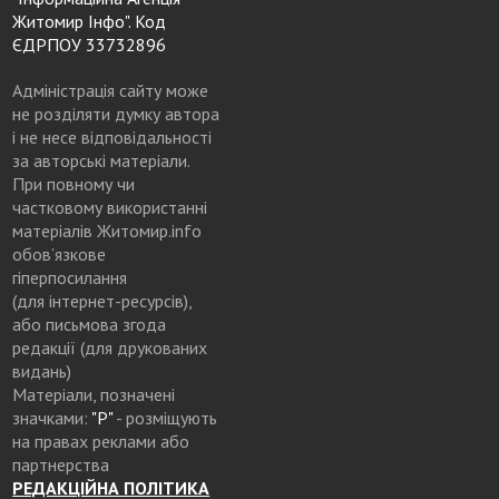
Житомир Інфо". Код
ЄДРПОУ 33732896
Адміністрація сайту може
не розділяти думку автора
і не несе відповідальності
за авторські матеріали.
При повному чи
частковому використанні
матеріалів Житомир.info
обов’язкове
гіперпосилання
(для інтернет-ресурсів),
або письмова згода
редакції (для друкованих
видань)
Матеріали, позначені
значками:
"Р"
- розміщують
на правах реклами або
партнерства
РЕДАКЦІЙНА ПОЛІТИКА