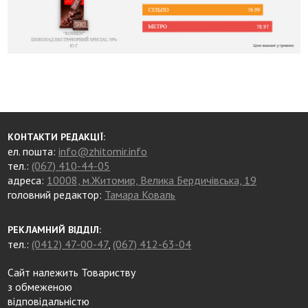
КОНТАКТИ РЕДАКЦІЇ:
ел. пошта:
info@zhitomir.info
тел.:
(067) 410-44-05
адреса:
10008, м.Житомир, Велика Бердичівська, 19
головний редактор:
Тамара Коваль
РЕКЛАМНИЙ ВІДДІЛ:
тел.:
(0412) 47-00-47
,
(067) 412-63-04
Сайт належить Товариству
з обмеженою
відповідальністю