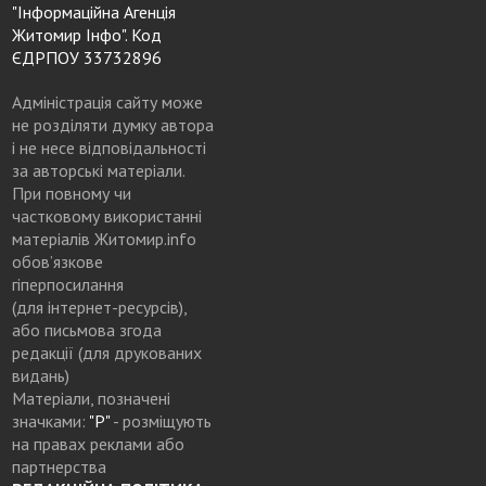
"Інформаційна Агенція
Житомир Інфо". Код
ЄДРПОУ 33732896
Адміністрація сайту може
не розділяти думку автора
і не несе відповідальності
за авторські матеріали.
При повному чи
частковому використанні
матеріалів Житомир.info
обов’язкове
гіперпосилання
(для інтернет-ресурсів),
або письмова згода
редакції (для друкованих
видань)
Матеріали, позначені
значками:
"Р"
- розміщують
на правах реклами або
партнерства