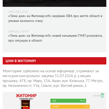
13.05.2022, 13:25
«Тема дня» на Житомир.info: керівник ОВА про життя області в
умовах воєнного стану
29.04.2022, 10:59
«Тема дня» на Житомир.info: новий начальник ГУНП розповість
про ситуацію в області
ЦІНИ В ЖИТОМИРІ
Моніторинг здійснено на основі інформації, отриманої за
методом контрольної закупки 31.07.2026 р. у місцях
продажу: АТБ, пр. Миру, 15А, Ашан, вул. Київська, 77, Метро,
пр. Незалежності, 55в, Сільпо, вул. Житній ринок, 1