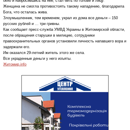
окно и набросившись на нее, стал бить по голове и лицу.
Женщина не смогла противостоять такому нападению, благодарила
Бога, что осталась жива.
Злоумышленник, тем временем, украл из дома все деньги – 150
русских рублей и … три гривны.
Как сообщает пресс-служба УМВД Украины в Житомирской области,
после обращения старушки в милицию, сотрудники
правоохранительных органов установили личность напавшего вора и
задержали его.
Им оказался 29-летний житель этого же села.
Все украденные деньги у него изъяты.
Житомир.info