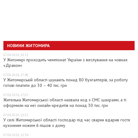
НОВИНИ ЖИТОМИРА
07.08.2026, 20:12
У Житомирі проходить чемпіонат України з веслування на човнах
«Дракон»
07.08.2026, 17:40
У Житомирській області шукають понад 80 бухгалтерів, за роботу
готові платити до 30 – 40 тис. грн
07.08.2026, 17:02
Жителька Житомирської області назвала код з СМС шахраям, а ті
оформили на неї онлайн-кредитів на понад 30 тис. грн
07.08.2026, 16:31
У селі Житомирської області господар під час сварки вдарив гостя
кухонним ножем й пішов з дому
07.08.2026, 15:36