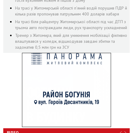
гостя кухонним ножем й пішов з дому
На трасі у Житомирській області п’яний водій порушив ПДР й
кілька разів пропонував патрульним 400 доларів хабаря
На трасі біля райцентру Житомирської області під час ДТП з
трьома авто постраждали люди, рух транспорту ускладнений
Тренер з Житомира, який для уникнення мобілізації фіктивно
влаштувався у коледж, відшкодував завдані збитки та
задонатив 0,5 млн грн на ЗСУ
ВІДЕО