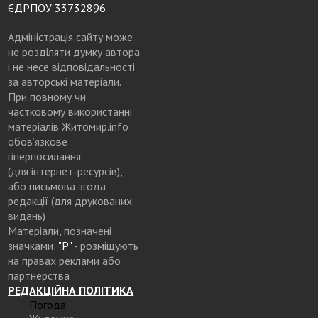
ЄДРПОУ 33732896
Адміністрація сайту може
не розділяти думку автора
і не несе відповідальності
за авторські матеріали.
При повному чи
частковому використанні
матеріалів Житомир.info
обов’язкове
гіперпосилання
(для інтернет-ресурсів),
або письмова згода
редакції (для друкованих
видань)
Матеріали, позначені
значками:
"Р"
- розміщують
на правах реклами або
партнерства
РЕДАКЦІЙНА ПОЛІТИКА
Погода