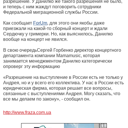
разрешение. У Данилко же такого разрешения не было,
и теперь с ним жаждут поговорить сотрудники
Федеральной миграционной службы России.
Как сообщает
ForUm
, для этого они якобы даже
приезжали на какой-то сборный концерт и ждали
Сердючку у гримерки. Но, как выяснилось, Данилко
вообще на концерт не явился.
В свою очередьСергей Горбенко директор концертного
департамента компании Mamamusic, которая
занимается менеджментом Данилко категорически
опроверг эту информацию
«Разрешение на выступление в России есть не только у
Андрея, но и у всего его коллектива. У нас в России есть
юридическая фирма, которая решает все вопросы,
связанные с выступлениями Андрея. Могу сказать, что
все мы делаем по закону», - сообщил он.
http://www.fraza.com.ua