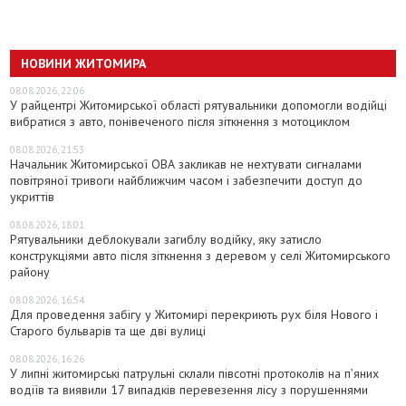
НОВИНИ ЖИТОМИРА
08.08.2026, 22:06
У райцентрі Житомирської області рятувальники допомогли водійці
вибратися з авто, понівеченого після зіткнення з мотоциклом
08.08.2026, 21:53
Начальник Житомирської ОВА закликав не нехтувати сигналами
повітряної тривоги найближчим часом і забезпечити доступ до
укриттів
08.08.2026, 18:01
Рятувальники деблокували загиблу водійку, яку затисло
конструкціями авто після зіткнення з деревом у селі Житомирського
району
08.08.2026, 16:54
Для проведення забігу у Житомирі перекриють рух біля Нового і
Старого бульварів та ще дві вулиці
08.08.2026, 16:26
У липні житомирські патрульні склали півсотні протоколів на пʼяних
водіїв та виявили 17 випадків перевезення лісу з порушеннями