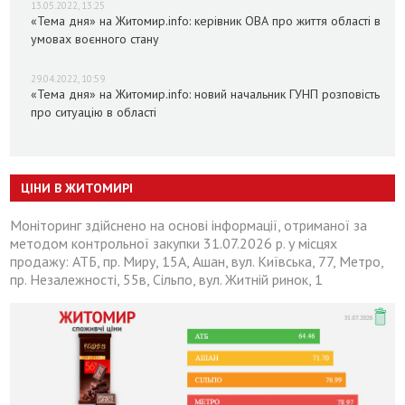
13.05.2022, 13:25
«Тема дня» на Житомир.info: керівник ОВА про життя області в
умовах воєнного стану
29.04.2022, 10:59
«Тема дня» на Житомир.info: новий начальник ГУНП розповість
про ситуацію в області
ЦІНИ В ЖИТОМИРІ
Моніторинг здійснено на основі інформації, отриманої за
методом контрольної закупки 31.07.2026 р. у місцях
продажу: АТБ, пр. Миру, 15А, Ашан, вул. Київська, 77, Метро,
пр. Незалежності, 55в, Сільпо, вул. Житній ринок, 1