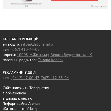
КОНТАКТИ РЕДАКЦІЇ:
ел. пошта:
info@zhitomir.info
тел.:
(067) 410-44-05
адреса:
10008, м.Житомир, Велика Бердичівська, 19
головний редактор:
Тамара Коваль
РЕКЛАМНИЙ ВІДДІЛ:
тел.:
(0412) 47-00-47
,
(067) 412-63-04
Сайт належить Товариству
з обмеженою
відповідальністю
"Інформаційна Агенція
Житомир Інфо". Код