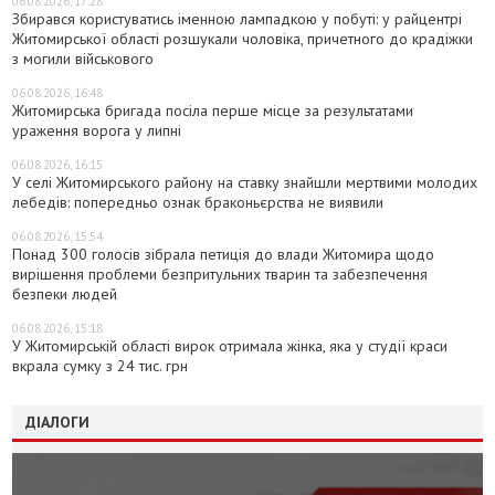
06.08.2026, 17:28
Збирався користуватись іменною лампадкою у побуті: у райцентрі
Житомирської області розшукали чоловіка, причетного до крадіжки
з могили військового
06.08.2026, 16:48
Житомирська бригада посіла перше місце за результатами
ураження ворога у липні
06.08.2026, 16:15
У селі Житомирського району на ставку знайшли мертвими молодих
лебедів: попередньо ознак браконьєрства не виявили
06.08.2026, 15:54
Понад 300 голосів зібрала петиція до влади Житомира щодо
вирішення проблеми безпритульних тварин та забезпечення
безпеки людей
06.08.2026, 15:18
У Житомирській області вирок отримала жінка, яка у студії краси
вкрала сумку з 24 тис. грн
ДІАЛОГИ