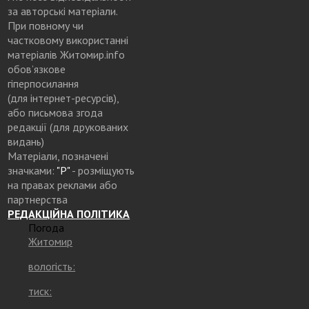
за авторські матеріали.
При повному чи
частковому використанні
матеріалів Житомир.info
обов’язкове
гіперпосилання
(для інтернет-ресурсів),
або письмова згода
редакції (для друкованих
видань)
Матеріали, позначені
значками:
"Р"
- розміщують
на правах реклами або
партнерства
РЕДАКЦІЙНА ПОЛІТИКА
Погода
Житомир
вологість:
тиск: