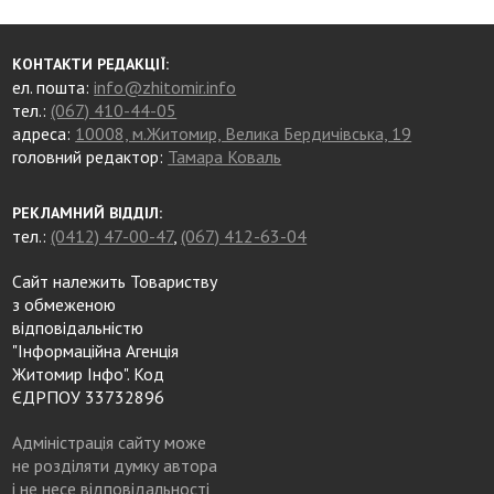
КОНТАКТИ РЕДАКЦІЇ:
ел. пошта:
info@zhitomir.info
тел.:
(067) 410-44-05
адреса:
10008, м.Житомир, Велика Бердичівська, 19
головний редактор:
Тамара Коваль
РЕКЛАМНИЙ ВІДДІЛ:
тел.:
(0412) 47-00-47
,
(067) 412-63-04
Сайт належить Товариству
з обмеженою
відповідальністю
"Інформаційна Агенція
Житомир Інфо". Код
ЄДРПОУ 33732896
Адміністрація сайту може
не розділяти думку автора
і не несе відповідальності