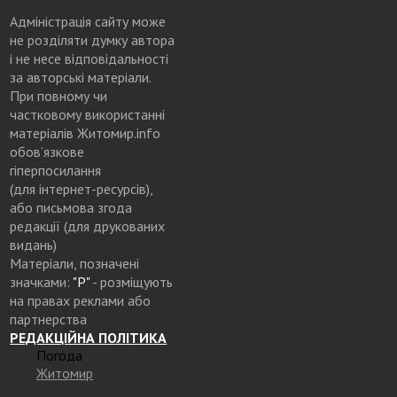
Адміністрація сайту може
не розділяти думку автора
і не несе відповідальності
за авторські матеріали.
При повному чи
частковому використанні
матеріалів Житомир.info
обов’язкове
гіперпосилання
(для інтернет-ресурсів),
або письмова згода
редакції (для друкованих
видань)
Матеріали, позначені
значками:
"Р"
- розміщують
на правах реклами або
партнерства
РЕДАКЦІЙНА ПОЛІТИКА
Погода
Житомир