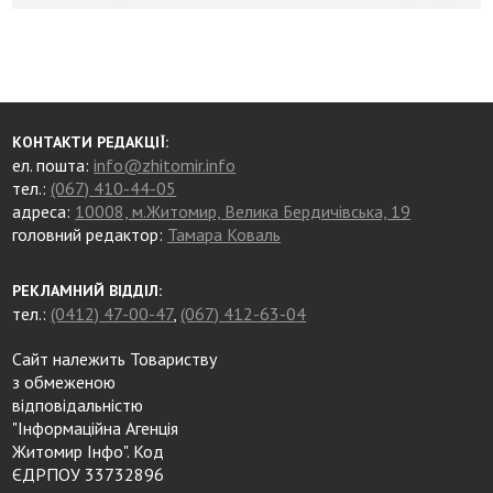
КОНТАКТИ РЕДАКЦІЇ:
ел. пошта:
info@zhitomir.info
тел.:
(067) 410-44-05
адреса:
10008, м.Житомир, Велика Бердичівська, 19
головний редактор:
Тамара Коваль
РЕКЛАМНИЙ ВІДДІЛ:
тел.:
(0412) 47-00-47
,
(067) 412-63-04
Сайт належить Товариству
з обмеженою
відповідальністю
"Інформаційна Агенція
Житомир Інфо". Код
ЄДРПОУ 33732896