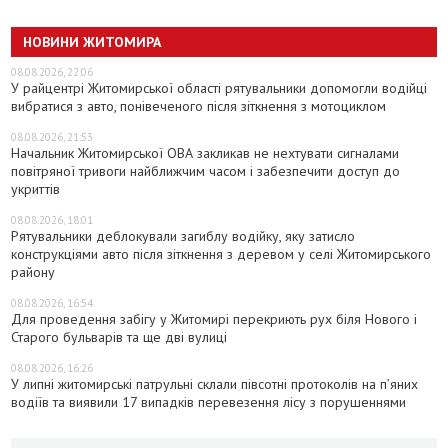
НОВИНИ ЖИТОМИРА
08.08.2026, 22:06
У райцентрі Житомирської області рятувальники допомогли водійці
вибратися з авто, понівеченого після зіткнення з мотоциклом
08.08.2026, 21:53
Начальник Житомирської ОВА закликав не нехтувати сигналами
повітряної тривоги найближчим часом і забезпечити доступ до
укриттів
08.08.2026, 18:01
Рятувальники деблокували загиблу водійку, яку затисло
конструкціями авто після зіткнення з деревом у селі Житомирського
району
08.08.2026, 16:54
Для проведення забігу у Житомирі перекриють рух біля Нового і
Старого бульварів та ще дві вулиці
08.08.2026, 16:26
У липні житомирські патрульні склали півсотні протоколів на пʼяних
водіїв та виявили 17 випадків перевезення лісу з порушеннями