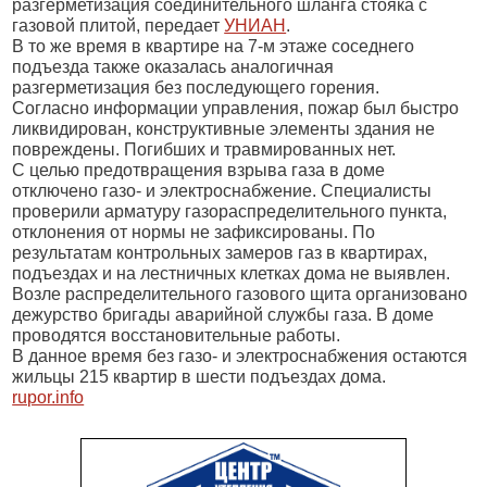
разгерметизация соединительного шланга стояка с
газовой плитой, передает
УНИАН
.
В то же время в квартире на 7-м этаже соседнего
подъезда также оказалась аналогичная
разгерметизация без последующего горения.
Согласно информации управления, пожар был быстро
ликвидирован, конструктивные элементы здания не
повреждены. Погибших и травмированных нет.
С целью предотвращения взрыва газа в доме
отключено газо- и электроснабжение. Специалисты
проверили арматуру газораспределительного пункта,
отклонения от нормы не зафиксированы. По
результатам контрольных замеров газ в квартирах,
подъездах и на лестничных клетках дома не выявлен.
Возле распределительного газового щита организовано
дежурство бригады аварийной службы газа. В доме
проводятся восстановительные работы.
В данное время без газо- и электроснабжения остаются
жильцы 215 квартир в шести подъездах дома.
rupor.info