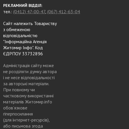
РЕКЛАМНИЙ ВІДДІЛ:
тел.:
(0412) 47-00-47
,
(067) 412-63-04
Сайт належить Товариству
з обмеженою
відповідальністю
"Інформаційна Агенція
Житомир Інфо". Код
ЄДРПОУ 33732896
Адміністрація сайту може
не розділяти думку автора
і не несе відповідальності
за авторські матеріали.
При повному чи
частковому використанні
матеріалів Житомир.info
обов’язкове
гіперпосилання
(для інтернет-ресурсів),
або письмова згода