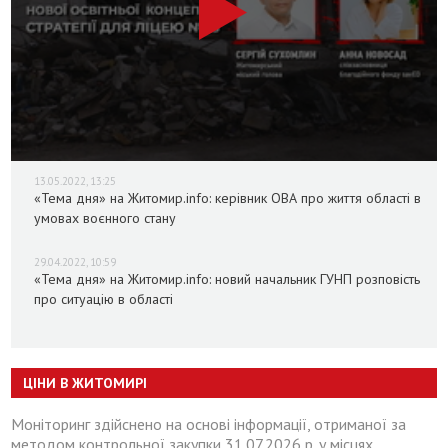
13.05.2022, 13:25
«Тема дня» на Житомир.info: керівник ОВА про життя області в
умовах воєнного стану
29.04.2022, 10:59
«Тема дня» на Житомир.info: новий начальник ГУНП розповість
про ситуацію в області
ЦІНИ В ЖИТОМИРІ
Моніторинг здійснено на основі інформації, отриманої за
методом контрольної закупки 31.07.2026 р. у місцях