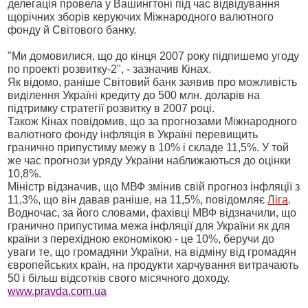
делегація провела у Вашингтоні під час відвідування
щорічних зборів керуючих Міжнародного валютного
фонду й Світового банку.
"Ми домовилися, що до кінця 2007 року підпишемо угоду
по проекті розвитку-2", - зазначив Кінах.
Як відомо, раніше Світовий банк заявив про можливість
виділення Україні кредиту до 500 млн. доларів на
підтримку стратегії розвитку в 2007 році.
Також Кінах повідомив, що за прогнозами Міжнародного
валютного фонду інфляція в Україні перевищить
гранично припустиму межу в 10% і складе 11,5%. У той
же час прогнози уряду України наближаються до оцінки
10,8%.
Міністр відзначив, що МВФ змінив свій прогноз інфляції з
11,3%, що він давав раніше, на 11,5%, повідомляє
Ліга
.
Водночас, за його словами, фахівці МВФ відзначили, що
гранично припустима межа інфляції для України як для
країни з перехідною економікою - це 10%, беручи до
уваги те, що громадяни України, на відміну від громадян
європейських країн, на продукти харчування витрачають
50 і більш відсотків свого місячного доходу.
www.pravda.com.ua