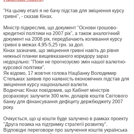
"На цьому етапі я не бачу підстав для зміцнення курсу
гривні", - сказав Кінах.
Міністр підкреслив, що документ "Основи грошово-
кредитної політики на 2007 рік", а також аналогічний
документ на 2008 рік, передбачають коливання курсу
гривні в межах 4,95-5,25 грн. за дол.
Кінах зазначив, що зміцнення гривні навіть до рівня
нижньої планки вищевказаного коридору зараз
недоцільно: "Поки не прогнозуємо змін нашої валютно-
курсової політики".
Як відомо, 17 жовтня голова Нацбанку Володимир
Стельмах заявив про наявність економічних підстав для
зміцнення курсу національної валюти.
Водночас Кінах повідомив, що Кабінет міністрів
розраховує залучити 300 млн. доларів коштів Світового
банку для фінансування дефіциту держбюджету 2007
року.
Очікується, що ці кошти буде залучено в рамках проекту
"Друга позика на підтримку стратегії розвитку".
Відповідні переговори про залучення коштів українська