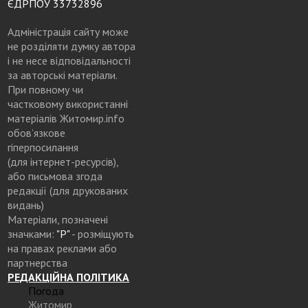
ЄДРПОУ 33732896
Адміністрація сайту може
не розділяти думку автора
і не несе відповідальності
за авторські матеріали.
При повному чи
частковому використанні
матеріалів Житомир.info
обов’язкове
гіперпосилання
(для інтернет-ресурсів),
або письмова згода
редакції (для друкованих
видань)
Матеріали, позначені
значками:
"Р"
- розміщують
на правах реклами або
партнерства
РЕДАКЦІЙНА ПОЛІТИКА
Погода
Житомир