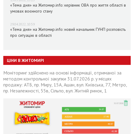
13.05.2022, 13:25
«Тема дня» на Житомир.info: керівник ОВА про життя області в
умовах воєнного стану
29.04.2022, 10:59
«Тема дня» на Житомир.info: новий начальник ГУНП розповість
про ситуацію в області
ЦІНИ В ЖИТОМИРІ
Моніторинг здійснено на основі інформації, отриманої за
методом контрольної закупки 31.07.2026 р. у місцях
продажу: АТБ, пр. Миру, 15А, Ашан, вул. Київська, 77, Метро,
пр. Незалежності, 55в, Сільпо, вул. Житній ринок, 1