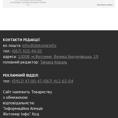
КОНТАКТИ РЕДАКЦІЇ:
ел. пошта:
info@zhitomir.info
тел.:
(067) 410-44-05
адреса:
10008, м.Житомир, Велика Бердичівська, 19
головний редактор:
Тамара Коваль
РЕКЛАМНИЙ ВІДДІЛ:
тел.:
(0412) 47-00-47
,
(067) 412-63-04
Сайт належить Товариству
з обмеженою
відповідальністю
"Інформаційна Агенція
Житомир Інфо". Код