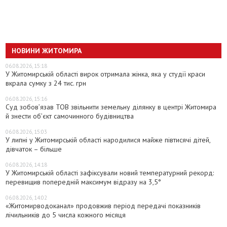
НОВИНИ ЖИТОМИРА
06.08.2026, 15:18
У Житомирській області вирок отримала жінка, яка у студії краси
вкрала сумку з 24 тис. грн
06.08.2026, 15:16
Суд зобов’язав ТОВ звільнити земельну ділянку в центрі Житомира
й знести об’єкт самочинного будівництва
06.08.2026, 15:03
У липні у Житомирській області народилися майже півтисячі дітей,
дівчаток – більше
06.08.2026, 14:18
У Житомирській області зафіксували новий температурний рекорд:
перевищив попередній максимум відразу на 3,5°
06.08.2026, 14:02
«Житомирводоканал» продовжив період передачі показників
лічильників до 5 числа кожного місяця