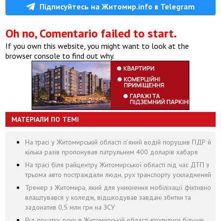
Підписуйтесь на Житомир.info в Telegram
Oh no, Comentario failed to start.
If you own this website, you might want to look at the
browser console to find out why.
МАТЕРІАЛИ ПО ТЕМІ
На трасі у Житомирській області п’яний водій порушив ПДР й
кілька разів пропонував патрульним 400 доларів хабаря
На трасі біля райцентру Житомирської області під час ДТП з
трьома авто постраждали люди, рух транспорту ускладнений
Тренер з Житомира, який для уникнення мобілізації фіктивно
влаштувався у коледж, відшкодував завдані збитки та
задонатив 0,5 млн грн на ЗСУ
Від початку року в Житомирській області втопилися більше