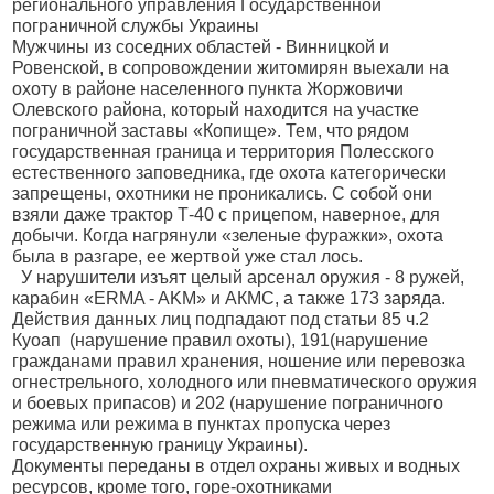
регионального управления Государственной
пограничной службы Украины
Мужчины из соседних областей - Винницкой и
Ровенской, в сопровождении житомирян выехали на
охоту в районе населенного пункта Жоржовичи
Олевского района, который находится на участке
пограничной заставы «Копище». Тем, что рядом
государственная граница и территория Полесского
естественного заповедника, где охота категорически
запрещены, охотники не проникались. С собой они
взяли даже трактор Т-40 с прицепом, наверное, для
добычи. Когда нагрянули «зеленые фуражки», охота
была в разгаре, ее жертвой уже стал лось.
У нарушители изъят целый арсенал оружия - 8 ружей,
карабин «ERMA - AKM» и АКМС, а также 173 заряда.
Действия данных лиц подпадают под статьи 85 ч.2
Куоап
(нарушение правил охоты), 191(нарушение
гражданами правил хранения, ношение или перевозка
огнестрельного, холодного или пневматического оружия
и боевых припасов) и 202 (нарушение пограничного
режима или режима в пунктах пропуска через
государственную границу Украины).
Документы переданы в отдел охраны живых и водных
ресурсов, кроме того, горе-охотниками