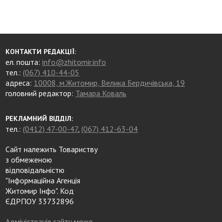
КОНТАКТИ РЕДАКЦІЇ:
ел. пошта:
info@zhitomir.info
тел.:
(067) 410-44-05
адреса:
10008, м.Житомир, Велика Бердичівська, 19
головний редактор:
Тамара Коваль
РЕКЛАМНИЙ ВІДДІЛ:
тел.:
(0412) 47-00-47
,
(067) 412-63-04
Сайт належить Товариству
з обмеженою
відповідальністю
"Інформаційна Агенція
Житомир Інфо". Код
ЄДРПОУ 33732896
Адміністрація сайту може