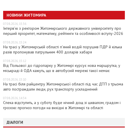
НОВИНИ ЖИТОМИРА
07.08.2026, 15:36
Інтерв’ю з ректором Житомирського державного університету про
перший пріоритет, математику, рейтинги та особливості вступу-2026
07.08.2026, 15:24
На трасі у Житомирській області п’яний водій порушив ПДР й кілька
разів пропонував патрульним 400 доларів хабаря
07.08.2026, 15:12
Від Польової до гідропарку у Житомирі курсує нова маршрутка, у
міськраді й ОДА кажуть, що в автобусній мережі такої немає
07.08.2026, 15:10
На трасі біля райцентру Житомирської області під час ДТП з трьома
авто постраждали люди, рух транспорту ускладнений
07.08.2026, 14:34
Спека відступить, а у суботу буде нічний дощ зі шквалом, градом і
грозою: прогноз погоди на вихідні в Житомирі та області
ДІАЛОГИ