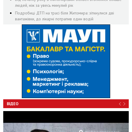
людей, ніж за увесь минулий рік
Подробиці ДТП на трасі біля Житомира: зіткнулися дві
вантажівки, до лікарні потрапив один водій
ВІДЕО