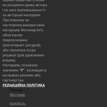
не розділяти думку автора
і не несе відповідальності
за авторські матеріали.
При повному чи
частковому використанні
матеріалів Житомир.info
обов’язкове
гіперпосилання
(для інтернет-ресурсів),
або письмова згода
редакції (для друкованих
видань)
Матеріали, позначені
значками:
"Р"
- розміщують
на правах реклами або
партнерства
РЕДАКЦІЙНА ПОЛІТИКА
Погода
Житомир
вологість: