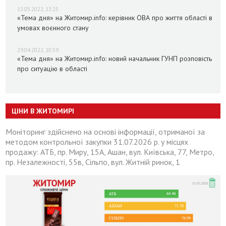
13.05.2022, 13:25
«Тема дня» на Житомир.info: керівник ОВА про життя області в
умовах воєнного стану
29.04.2022, 10:59
«Тема дня» на Житомир.info: новий начальник ГУНП розповість
про ситуацію в області
ЦІНИ В ЖИТОМИРІ
Моніторинг здійснено на основі інформації, отриманої за
методом контрольної закупки 31.07.2026 р. у місцях
продажу: АТБ, пр. Миру, 15А, Ашан, вул. Київська, 77, Метро,
пр. Незалежності, 55в, Сільпо, вул. Житній ринок, 1