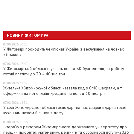
НОВИНИ ЖИТОМИРА
07.08.2026, 20:12
У Житомирі проходить чемпіонат України з веслування на човнах
«Дракон»
07.08.2026, 17:40
У Житомирській області шукають понад 80 бухгалтерів, за роботу
готові платити до 30 – 40 тис. грн
07.08.2026, 17:02
Жителька Житомирської області назвала код з СМС шахраям, а ті
оформили на неї онлайн-кредитів на понад 30 тис. грн
07.08.2026, 16:31
У селі Житомирської області господар під час сварки вдарив гостя
кухонним ножем й пішов з дому
07.08.2026, 15:36
Інтерв’ю з ректором Житомирського державного університету про
перший пріоритет, математику, рейтинги та особливості вступу-2026