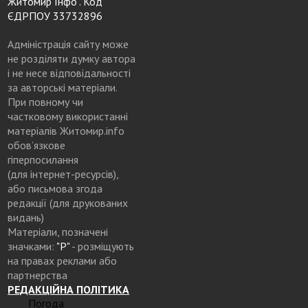
Житомир Інфо". Код
ЄДРПОУ 33732896
Адміністрація сайту може
не розділяти думку автора
і не несе відповідальності
за авторські матеріали.
При повному чи
частковому використанні
матеріалів Житомир.info
обов’язкове
гіперпосилання
(для інтернет-ресурсів),
або письмова згода
редакції (для друкованих
видань)
Матеріали, позначені
значками:
"Р"
- розміщують
на правах реклами або
партнерства
РЕДАКЦІЙНА ПОЛІТИКА
Погода