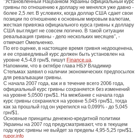
"Установленный Нацбанком Украины официальный курс
гривны по отношению к доллару не менялся уже давно -
более 2,5 лет. В условиях, когда доллар США сдает свои
позиции по отношению к основным мировым валютам,
жесткая привязка официального курса гривны к доллару
США выглядит не совсем логично. В такой ситуации
ревальвация гривны - дело нескольких месяцев", -
отмечает Омельченко.
По его оценке, в настоящее время гривня недооценена,
и ее справедливый курс должен быть установлен на
уровне 4,5-4,8 грн/$, пишут
Finance.ua
.
Напомним, что в октябре глава НБУ Владимир
Стельмах заявил о наличии экономических предпосылок
для ревальвации гривны.
С начала 2007 года, как и в течение всего 2006 года,
официальный курс гривны сохраняется без изменений
на уровне 5,0500 грн/$1. На межбанке с начала года
курс гривны сохранился на уровне 5,045 грн/$1, тогда
как за прошлый год он укрепился на 0,099% - до 5,045
грн/$1.
Основные принципы денежно-кредитной политики
Украины на 2007 год предусматривают, что в текущем
году курс гривны не выйдет за пределы 4,95-5,25 грн/$1.
rupor.info