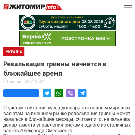
УКРАЇНА
Ревальвация гривны начнется в
ближайшее время
24 жовтня 2007, 11:04
С учетом снижения курса доллара к основным мировым
валютам на внешнем рынке ревальвация гривны может
начаться в ближайшие месяцы, считает и. о. начальника
департамента управления рисками одного из столичных
банков Александр Омельченко.