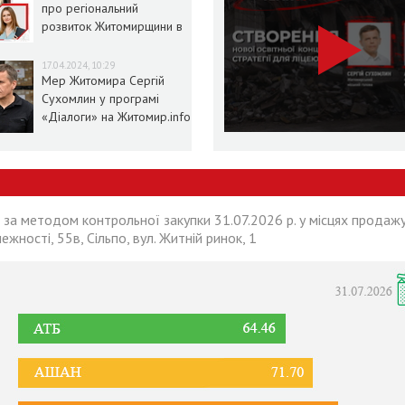
про регіональний
розвиток Житомирщини в
умовах воєнного стану
17.04.2024, 10:29
Мер Житомира Сергій
Сухомлин у програмі
«Діалоги» на Житомир.info
 за методом контрольної закупки 31.07.2026 р. у місцях продажу
лежності, 55в, Сільпо, вул. Житній ринок, 1