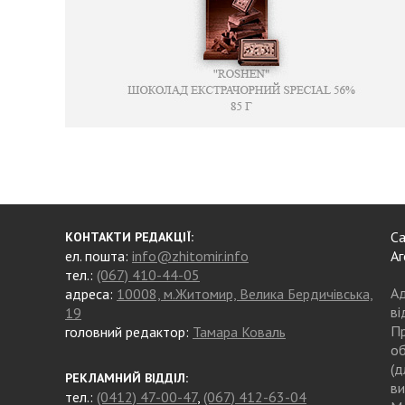
Са
КОНТАКТИ РЕДАКЦІЇ:
ел. пошта:
info@zhitomir.info
Аг
тел.:
(067) 410-44-05
Ад
адреса:
10008, м.Житомир, Велика Бердичівська,
ві
19
Пр
головний редактор:
Тамара Коваль
об
(д
РЕКЛАМНИЙ ВІДДІЛ:
ви
тел.:
(0412) 47-00-47
,
(067) 412-63-04