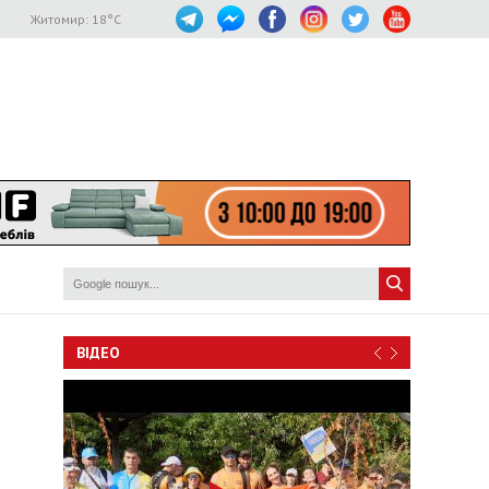
Житомир:
18
°C
ВІДЕО