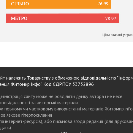
йт належить Товариству з обмеженою відповідальністю "Інформ
енція Житомир Інфо". Код ЄДРПОУ 33732896
міністрація сайту може не розділяти думку автора і не несе
дповідальності за авторські матеріали.
и повному чи частковому використанні матеріалів Житомир.info
ов’язкове гіперпосилання
ля інтернет-ресурсів), або письмова згода редакції (для друкова
дань)