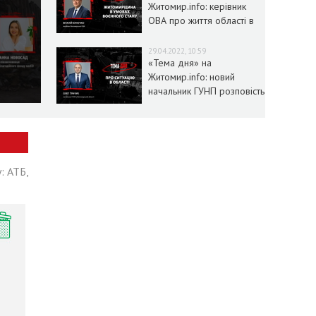
Житомир.info: керівник
ОВА про життя області в
умовах воєнного стану
29.04.2022, 10:59
«Тема дня» на
Житомир.info: новий
начальник ГУНП розповість
про ситуацію в області
: АТБ,