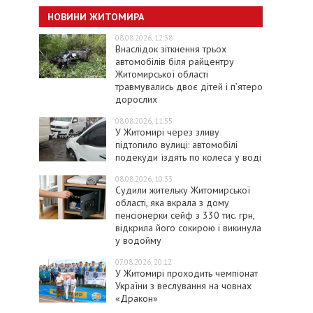
НОВИНИ ЖИТОМИРА
08.08.2026, 12:38
Внаслідок зіткнення трьох
автомобілів біля райцентру
Житомирської області
травмувались двоє дітей і пʼятеро
дорослих
08.08.2026, 11:55
У Житомирі через зливу
підтопило вулиці: автомобілі
подекуди їздять по колеса у воді
08.08.2026, 10:33
Судили жительку Житомирської
області, яка вкрала з дому
пенсіонерки сейф з 330 тис. грн,
відкрила його сокирою і викинула
у водойму
07.08.2026, 20:12
У Житомирі проходить чемпіонат
України з веслування на човнах
«Дракон»