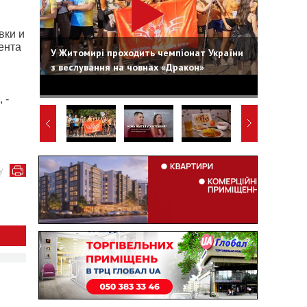
вки и
ента
У Житомирі проходить чемпіонат України
з веслування на човнах «Дракон»
 -
у