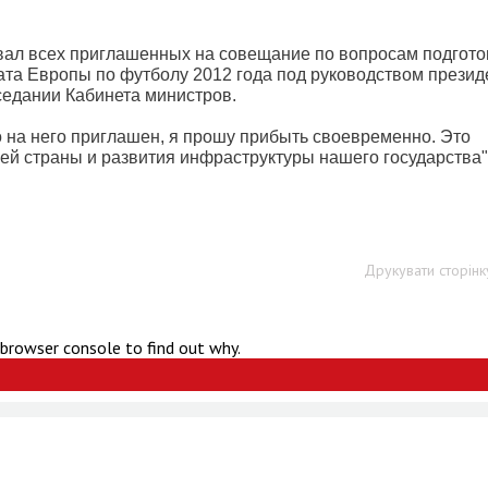
ал всех приглашенных на совещание по вопросам подгото
та Европы по футболу 2012 года под руководством презид
аседании Кабинета министров.
то на него приглашен, я прошу прибыть своевременно. Это
й страны и развития инфраструктуры нашего государства",
Друкувати сторінк
 browser console to find out why.