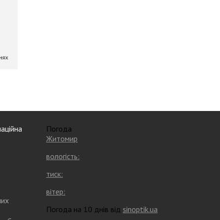
аційна
Погода
Житомир
вологість:
тиск:
вітер:
них
Погода на 10 днів від
sinoptik.ua