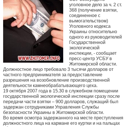
уголовное дело за ч. 2 ст.
368 (получение взятки,
соединенное с
вымогательством)
Уголовного кодекса
Украины относительно
одного из руководителей
Государственной
экологической
инспекции, - сообщает
пресс-центр УСБУ в
Житомирской области.
Должностное лицо требовало 3 тысячи долларов от
частного предпринимателя за предоставление
разрешения на возобновление производственной
деятельности камнеобрабатывающего цеха.
19 октября 2007 года в 15.30 в служебном помещении
государственной экологической инспекции сразу после
передачи части взятки – 900 долларов, служащий был
задержан сотрудниками Управления Службы
безопасности Украины в Житомирской области.
Во время осмотра задержанного на месте преступления
должностного лица на кармане его куртки и на пальцах