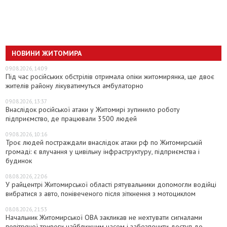
НОВИНИ ЖИТОМИРА
09.08.2026, 14:09
Під час російських обстрілів отримала опіки житомирянка, ще двоє
жителів району лікуватимуться амбулаторно
09.08.2026, 13:37
Внаслідок російської атаки у Житомирі зупинило роботу
підприємство, де працювали 3500 людей
09.08.2026, 10:16
Троє людей постраждали внаслідок атаки рф по Житомирській
громаді: є влучання у цивільну інфраструктуру, підприємства і
будинок
08.08.2026, 22:06
У райцентрі Житомирської області рятувальники допомогли водійці
вибратися з авто, понівеченого після зіткнення з мотоциклом
08.08.2026, 21:53
Начальник Житомирської ОВА закликав не нехтувати сигналами
повітряної тривоги найближчим часом і забезпечити доступ до