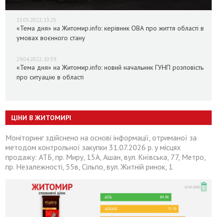
13.05.2022, 13:25
«Тема дня» на Житомир.info: керівник ОВА про життя області в
умовах воєнного стану
29.04.2022, 10:59
«Тема дня» на Житомир.info: новий начальник ГУНП розповість
про ситуацію в області
ЦІНИ В ЖИТОМИРІ
Моніторинг здійснено на основі інформації, отриманої за
методом контрольної закупки 31.07.2026 р. у місцях
продажу: АТБ, пр. Миру, 15А, Ашан, вул. Київська, 77, Метро,
пр. Незалежності, 55в, Сільпо, вул. Житній ринок, 1