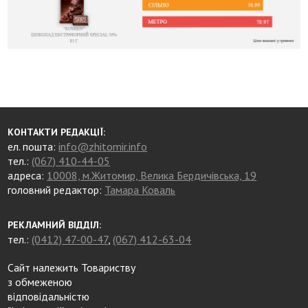
КОНТАКТИ РЕДАКЦІЇ:
ел. пошта:
info@zhitomir.info
тел.:
(067) 410-44-05
адреса:
10008, м.Житомир, Велика Бердичівська, 19
головний редактор:
Тамара Коваль
РЕКЛАМНИЙ ВІДДІЛ:
тел.:
(0412) 47-00-47
,
(067) 412-63-04
Сайт належить Товариству
з обмеженою
відповідальністю