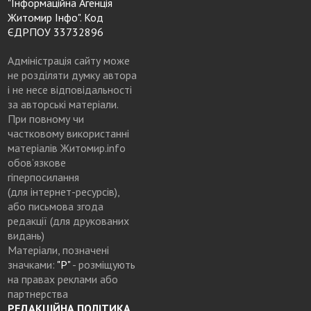
"Інформаційна Агенція
Житомир Інфо". Код
ЄДРПОУ 33732896
Адміністрація сайту може
не розділяти думку автора
і не несе відповідальності
за авторські матеріали.
При повному чи
частковому використанні
матеріалів Житомир.info
обов’язкове
гіперпосилання
(для інтернет-ресурсів),
або письмова згода
редакції (для друкованих
видань)
Матеріали, позначені
значками:
"Р"
- розміщують
на правах реклами або
партнерства
РЕДАКЦІЙНА ПОЛІТИКА