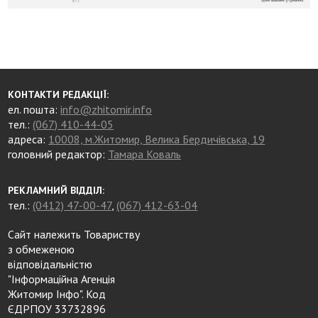
КОНТАКТИ РЕДАКЦІЇ:
ел. пошта:
info@zhitomir.info
тел.:
(067) 410-44-05
адреса:
10008, м.Житомир, Велика Бердичівська, 19
головний редактор:
Тамара Коваль
РЕКЛАМНИЙ ВІДДІЛ:
тел.:
(0412) 47-00-47
,
(067) 412-63-04
Сайт належить Товариству
з обмеженою
відповідальністю
"Інформаційна Агенція
Житомир Інфо". Код
ЄДРПОУ 33732896