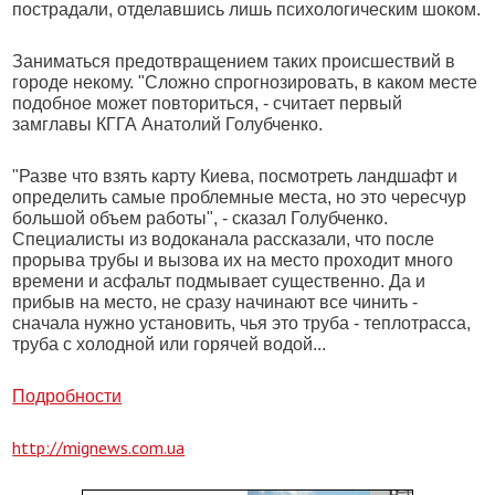
пострадали, отделавшись лишь психологическим шоком.
Заниматься предотвращением таких происшествий в
городе некому. "Сложно спрогнозировать, в каком месте
подобное может повториться, - считает первый
замглавы КГГА Анатолий Голубченко.
"Разве что взять карту Киева, посмотреть ландшафт и
определить самые проблемные места, но это чересчур
большой объем работы", - сказал Голубченко.
Специалисты из водоканала рассказали, что после
прорыва трубы и вызова их на место проходит много
времени и асфальт подмывает существенно. Да и
прибыв на место, не сразу начинают все чинить -
сначала нужно установить, чья это труба - теплотрасса,
труба с холодной или горячей водой...
Подробности
http://mignews.com.ua