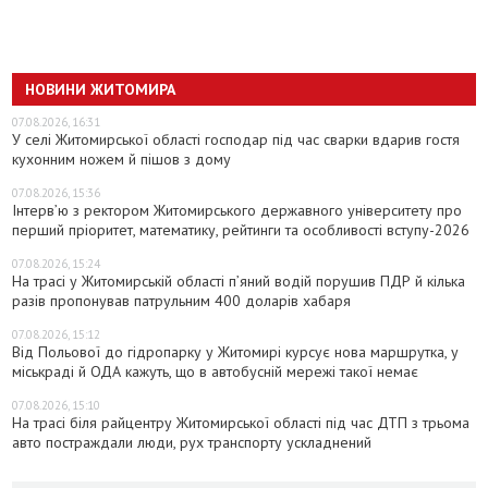
НОВИНИ ЖИТОМИРА
07.08.2026, 16:31
У селі Житомирської області господар під час сварки вдарив гостя
кухонним ножем й пішов з дому
07.08.2026, 15:36
Інтерв’ю з ректором Житомирського державного університету про
перший пріоритет, математику, рейтинги та особливості вступу-2026
07.08.2026, 15:24
На трасі у Житомирській області п’яний водій порушив ПДР й кілька
разів пропонував патрульним 400 доларів хабаря
07.08.2026, 15:12
Від Польової до гідропарку у Житомирі курсує нова маршрутка, у
міськраді й ОДА кажуть, що в автобусній мережі такої немає
07.08.2026, 15:10
На трасі біля райцентру Житомирської області під час ДТП з трьома
авто постраждали люди, рух транспорту ускладнений