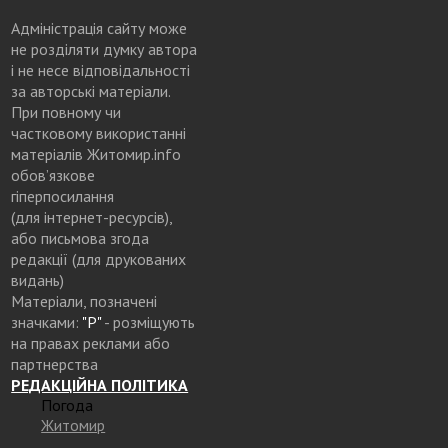
Адміністрація сайту може
не розділяти думку автора
і не несе відповідальності
за авторські матеріали.
При повному чи
частковому використанні
матеріалів Житомир.info
обов’язкове
гіперпосилання
(для інтернет-ресурсів),
або письмова згода
редакції (для друкованих
видань)
Матеріали, позначені
значками:
"Р"
- розміщують
на правах реклами або
партнерства
РЕДАКЦІЙНА ПОЛІТИКА
Погода
Житомир