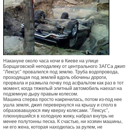
Накануне около часа ночи в Киеве на улице
Борщаговской неподалеку от центрального ЗАГСа джип
"Лексус" провалился под землю. Труба водопровода,
проходящая под землей вдоль обочины дороги,
прорвала и размыла почву под асфальтом как раз в тот
момент, когда тяжелый элитный автомобиль наехал на
подземную дыру правым колесом.
Машина сперва просто накренилась, потом из-под нее
ушла земля, джип перевернулся на крышу и сполз в
образовавшуюся яму кверху колесами. "Лексус",
плюхнувшийся в холодную жижу, набрал внутрь не
менее полутонны песка. К счастью, ни хозяин машины,
ни его жена, которая находилась за рулем, не