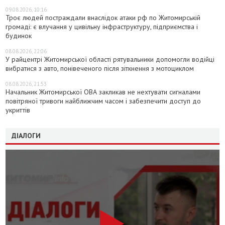
09.08.2026, 10:16
Троє людей постраждали внаслідок атаки рф по Житомирській
громаді: є влучання у цивільну інфраструктуру, підприємства і
будинок
08.08.2026, 22:06
У райцентрі Житомирської області рятувальники допомогли водійці
вибратися з авто, понівеченого після зіткнення з мотоциклом
08.08.2026, 21:53
Начальник Житомирської ОВА закликав не нехтувати сигналами
повітряної тривоги найближчим часом і забезпечити доступ до
укриттів
ДІАЛОГИ