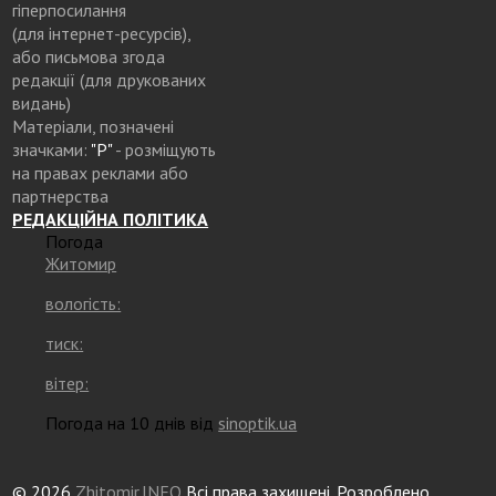
гіперпосилання
(для інтернет-ресурсів),
або письмова згода
редакції (для друкованих
видань)
Матеріали, позначені
значками:
"Р"
- розміщують
на правах реклами або
партнерства
РЕДАКЦІЙНА ПОЛІТИКА
Погода
Житомир
вологість:
тиск:
вітер:
Погода на 10 днів від
sinoptik.ua
© 2026
Zhitomir.INFO
Всі права захищені. Розроблено