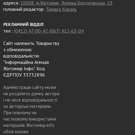
адреса:
10008, м.Житомир, Велика Бердичівська, 19
головний редактор:
Тамара Коваль
РЕКЛАМНИЙ ВІДДІЛ:
тел.:
(0412) 47-00-47
,
(067) 412-63-04
Сайт належить Товариству
з обмеженою
відповідальністю
"Інформаційна Агенція
Житомир Інфо". Код
ЄДРПОУ 33732896
Адміністрація сайту може
не розділяти думку автора
і не несе відповідальності
за авторські матеріали.
При повному чи
частковому використанні
матеріалів Житомир.info
обов’язкове