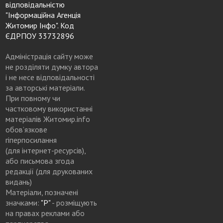
відповідальністю
"Інформаційна Агенція
Житомир Інфо". Код
ЄДРПОУ 33732896
Адміністрація сайту може
не розділяти думку автора
і не несе відповідальності
за авторські матеріали.
При повному чи
частковому використанні
матеріалів Житомир.info
обов’язкове
гіперпосилання
(для інтернет-ресурсів),
або письмова згода
редакції (для друкованих
видань)
Матеріали, позначені
значками:
"Р"
- розміщують
на правах реклами або