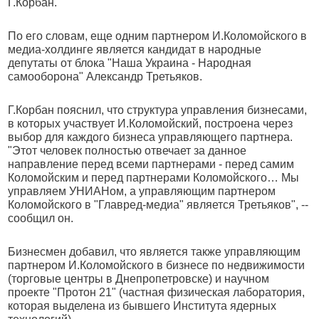
Г.Корбан.
По его словам, еще одним партнером И.Коломойского в
медиа-холдинге является кандидат в народные
депутаты от блока "Наша Украина - Народная
самооборона" Александр Третьяков.
Г.Корбан пояснил, что структура управления бизнесами,
в которых участвует И.Коломойский, построена через
выбор для каждого бизнеса управляющего партнера.
"Этот человек полностью отвечает за данное
направление перед всеми партнерами - перед самим
Коломойским и перед партнерами Коломойского… Мы
управляем УНИАНом, а управляющим партнером
Коломойского в "Главред-медиа" является Третьяков", --
сообщил он.
Бизнесмен добавил, что является также управляющим
партнером И.Коломойского в бизнесе по недвижимости
(торговые центры в Днепропетровске) и научном
проекте "Протон 21" (частная физическая лаборатория,
которая выделена из бывшего Института ядерных