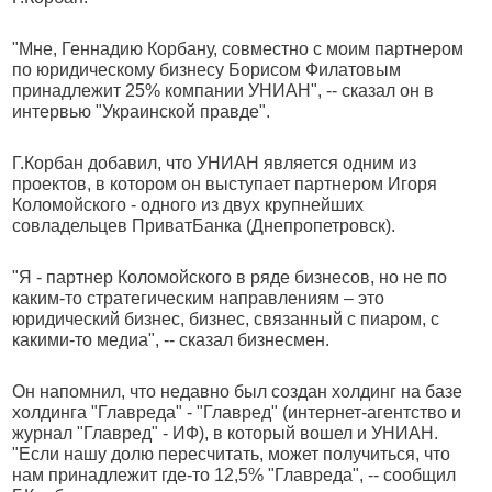
"Мне, Геннадию Корбану, совместно с моим партнером
по юридическому бизнесу Борисом Филатовым
принадлежит 25% компании УНИАН", -- сказал он в
интервью "Украинской правде".
Г.Корбан добавил, что УНИАН является одним из
проектов, в котором он выступает партнером Игоря
Коломойского - одного из двух крупнейших
совладельцев ПриватБанка (Днепропетровск).
"Я - партнер Коломойского в ряде бизнесов, но не по
каким-то стратегическим направлениям – это
юридический бизнес, бизнес, связанный с пиаром, с
какими-то медиа", -- сказал бизнесмен.
Он напомнил, что недавно был создан холдинг на базе
холдинга "Главреда" - "Главред" (интернет-агентство и
журнал "Главред" - ИФ), в который вошел и УНИАН.
"Если нашу долю пересчитать, может получиться, что
нам принадлежит где-то 12,5% "Главреда", -- сообщил