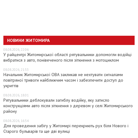
НОВИНИ ЖИТОМИРА
08.08.2026, 22:06
У райцентрі Житомирської області рятувальники допомогли водійці
вибратися з авто, понівеченого після зіткнення з мотоциклом
08.08.2026, 21:53
Начальник Житомирської ОВА закликав не нехтувати сигналами
повітряної тривоги найближчим часом і забезпечити доступ до
укриттів
08.08.2026, 18:01
Рятувальники деблокували загиблу водійку, яку затисло
конструкціями авто після зіткнення з деревом у селі Житомирського
району
08.08.2026, 16:54
Для проведення забігу у Житомирі перекриють рух біля Нового і
Старого бульварів та ще дві вулиці