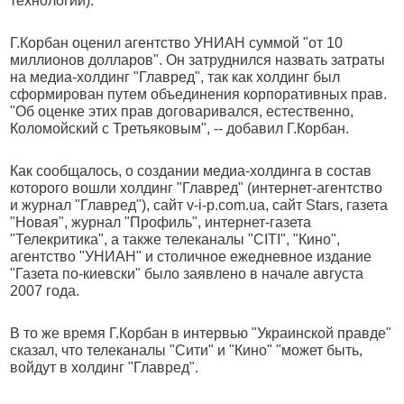
технологий).
Г.Корбан оценил агентство УНИАН суммой "от 10
миллионов долларов". Он затруднился назвать затраты
на медиа-холдинг "Главред", так как холдинг был
сформирован путем объединения корпоративных прав.
"Об оценке этих прав договаривался, естественно,
Коломойский с Третьяковым", -- добавил Г.Корбан.
Как сообщалось, о создании медиа-холдинга в состав
которого вошли холдинг "Главред" (интернет-агентство
и журнал "Главред"), сайт v-i-p.com.ua, сайт Stars, газета
"Новая", журнал "Профиль", интернет-газета
"Телекритика", а также телеканалы "CITI", "Кино",
агентство "УНИАН" и столичное ежедневное издание
"Газета по-киевcки" было заявлено в начале августа
2007 года.
В то же время Г.Корбан в интервью "Украинской правде"
сказал, что телеканалы "Сити" и "Кино" "может быть,
войдут в холдинг "Главред".