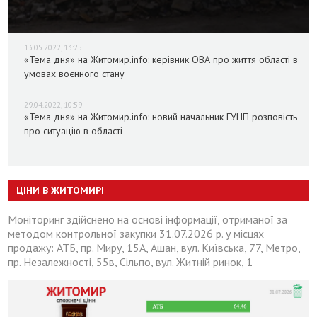
13.05.2022, 13:25
«Тема дня» на Житомир.info: керівник ОВА про життя області в
умовах воєнного стану
29.04.2022, 10:59
«Тема дня» на Житомир.info: новий начальник ГУНП розповість
про ситуацію в області
ЦІНИ В ЖИТОМИРІ
Моніторинг здійснено на основі інформації, отриманої за
методом контрольної закупки 31.07.2026 р. у місцях
продажу: АТБ, пр. Миру, 15А, Ашан, вул. Київська, 77, Метро,
пр. Незалежності, 55в, Сільпо, вул. Житній ринок, 1