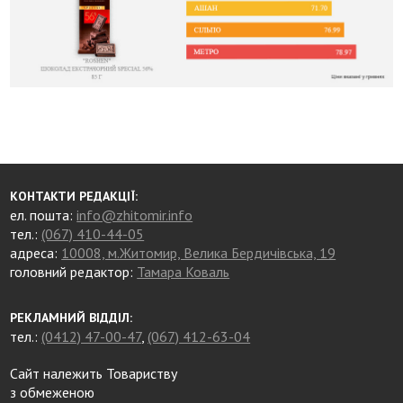
КОНТАКТИ РЕДАКЦІЇ:
ел. пошта:
info@zhitomir.info
тел.:
(067) 410-44-05
адреса:
10008, м.Житомир, Велика Бердичівська, 19
головний редактор:
Тамара Коваль
РЕКЛАМНИЙ ВІДДІЛ:
тел.:
(0412) 47-00-47
,
(067) 412-63-04
Сайт належить Товариству
з обмеженою