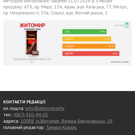
методом контрольної закупки 31.07.2026 р. у місцях
продажу: АТБ, пр. Миру, 15А, Ашан, вул. Київська, 77, Метро,
пр. Незалежності, 55в, Сільпо, вул. Житній ринок, 1
КОНТАКТИ РЕДАКЦІЇ:
ел. пошта:
info@zhitomir.info
тел.:
(067) 410-44-05
адреса:
10008, м.Житомир, Велика Бердичівська, 19
головний редактор:
Тамара Коваль