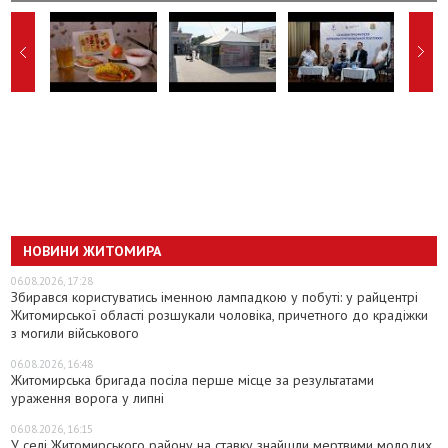
НОВИНИ ЖИТОМИРА
06.08.2026, 17:28
Збирався користуватись іменною лампадкою у побуті: у райцентрі
Житомирської області розшукали чоловіка, причетного до крадіжки
з могили військового
06.08.2026, 16:48
Житомирська бригада посіла перше місце за результатами
ураження ворога у липні
06.08.2026, 16:15
У селі Житомирського району на ставку знайшли мертвими молодих