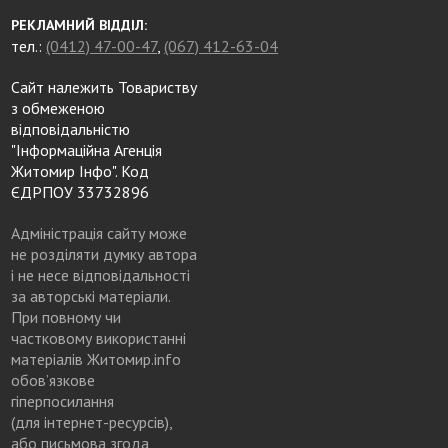
РЕКЛАМНИЙ ВІДДІЛ:
тел.:
(0412) 47-00-47
,
(067) 412-63-04
Сайт належить Товариству
з обмеженою
відповідальністю
"Інформаційна Агенція
Житомир Інфо". Код
ЄДРПОУ 33732896
Адміністрація сайту може
не розділяти думку автора
і не несе відповідальності
за авторські матеріали.
При повному чи
частковому використанні
матеріалів Житомир.info
обов’язкове
гіперпосилання
(для інтернет-ресурсів),
або письмова згода