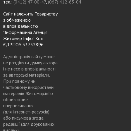
тел.:
(0412) 47-00-47
,
(067) 412-63-04
Сайт належить Товариству
з обмеженою
відповідальністю
"Інформаційна Агенція
Житомир Інфо". Код
ЄДРПОУ 33732896
Адміністрація сайту може
не розділяти думку автора
і не несе відповідальності
за авторські матеріали.
При повному чи
частковому використанні
матеріалів Житомир.info
обов’язкове
гіперпосилання
(для інтернет-ресурсів),
або письмова згода
редакції (для друкованих
видань)