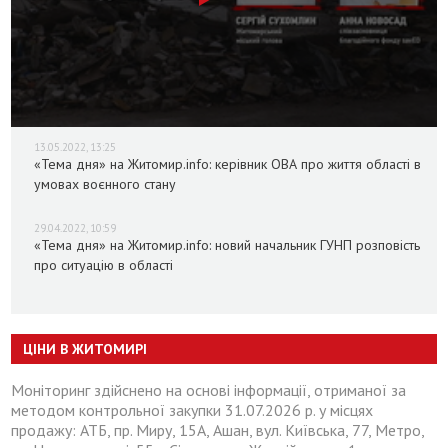
13.05.2022, 13:25
«Тема дня» на Житомир.info: керівник ОВА про життя області в
умовах воєнного стану
29.04.2022, 10:59
«Тема дня» на Житомир.info: новий начальник ГУНП розповість
про ситуацію в області
ЦІНИ В ЖИТОМИРІ
Моніторинг здійснено на основі інформації, отриманої за
методом контрольної закупки 31.07.2026 р. у місцях
продажу: АТБ, пр. Миру, 15А, Ашан, вул. Київська, 77, Метро,