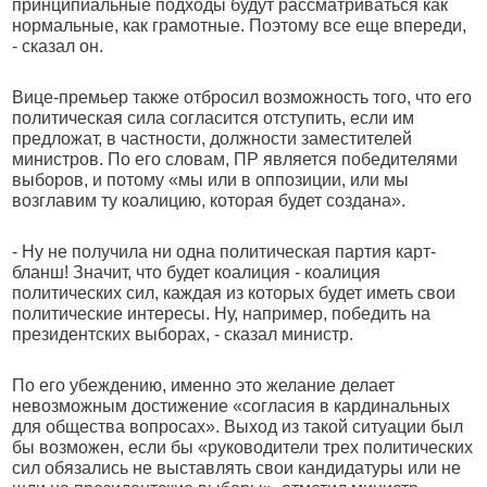
принципиальные подходы будут рассматриваться как
нормальные, как грамотные. Поэтому все еще впереди,
- сказал он.
Вице-премьер также отбросил возможность того, что его
политическая сила согласится отступить, если им
предложат, в частности, должности заместителей
министров. По его словам, ПР является победителями
выборов, и потому «мы или в оппозиции, или мы
возглавим ту коалицию, которая будет создана».
- Ну не получила ни одна политическая партия карт-
бланш! Значит, что будет коалиция - коалиция
политических сил, каждая из которых будет иметь свои
политические интересы. Ну, например, победить на
президентских выборах, - сказал министр.
По его убеждению, именно это желание делает
невозможным достижение «согласия в кардинальных
для общества вопросах». Выход из такой ситуации был
бы возможен, если бы «руководители трех политических
сил обязались не выставлять свои кандидатуры или не