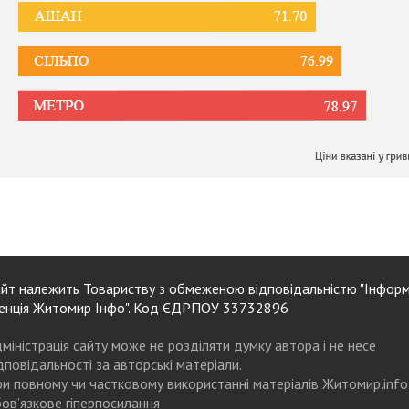
йт належить Товариству з обмеженою відповідальністю "Інформ
енція Житомир Інфо". Код ЄДРПОУ 33732896
міністрація сайту може не розділяти думку автора і не несе
дповідальності за авторські матеріали.
и повному чи частковому використанні матеріалів Житомир.info
ов’язкове гіперпосилання