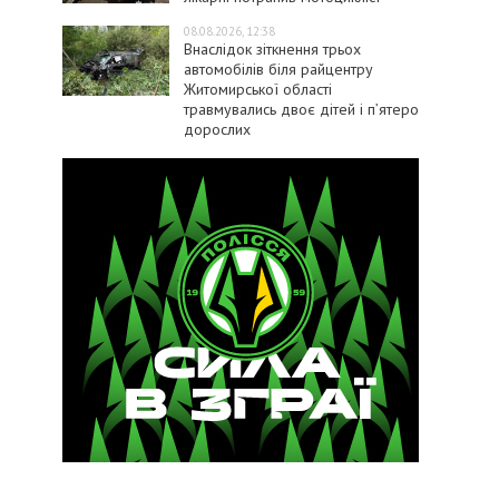
08.08.2026, 12:38
Внаслідок зіткнення трьох
автомобілів біля райцентру
Житомирської області
травмувались двоє дітей і пʼятеро
дорослих