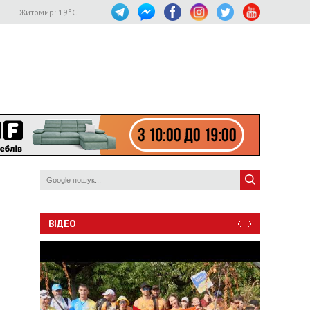
Житомир:
19
°C
ВІДЕО