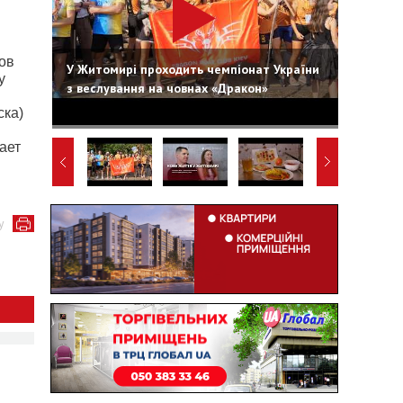
ов
У Житомирі проходить чемпіонат України
у
з веслування на човнах «Дракон»
ска)
щает
у