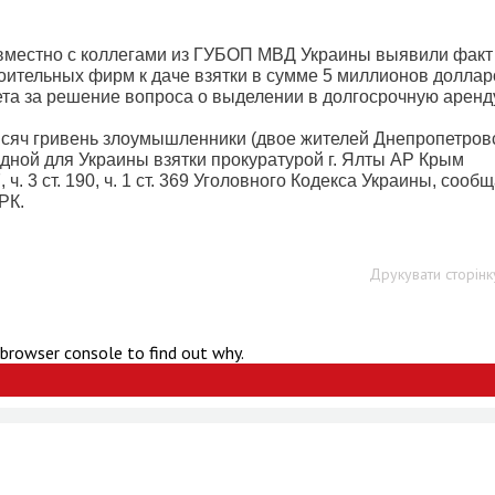
вместно с коллегами из ГУБОП МВД Украины выявили факт
оительных фирм к даче взятки в сумме 5 миллионов доллар
та за решение вопроса о выделении в долгосрочную аренд
ысяч гривень злоумышленники (двое жителей Днепропетров
дной для Украины взятки прокуратурой г. Ялты АР Крым
7, ч. 3 ст. 190, ч. 1 ст. 369 Уголовного Кодекса Украины, сооб
РК.
Друкувати сторінк
 browser console to find out why.