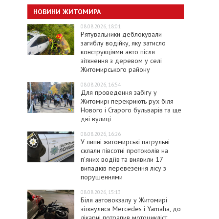
НОВИНИ ЖИТОМИРА
08.08.2026, 18:01
Рятувальники деблокували
загиблу водійку, яку затисло
конструкціями авто після
зіткнення з деревом у селі
Житомирського району
08.08.2026, 16:54
Для проведення забігу у
Житомирі перекриють рух біля
Нового і Старого бульварів та ще
дві вулиці
08.08.2026, 16:26
У липні житомирські патрульні
склали півсотні протоколів на
пʼяних водіїв та виявили 17
випадків перевезення лісу з
порушеннями
08.08.2026, 15:13
Біля автовокзалу у Житомирі
зіткнулися Mercedes і Yamaha, до
лікарні потрапив мотоцикліст