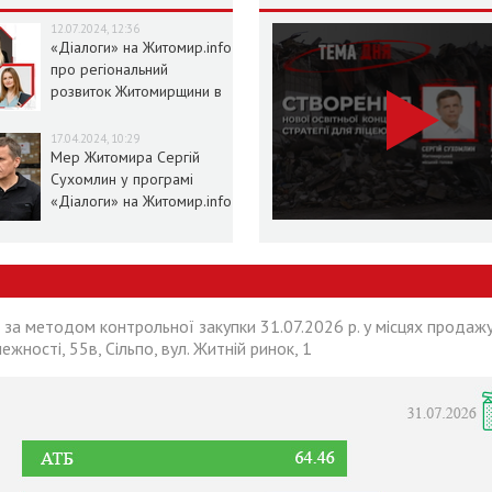
12.07.2024, 12:36
«Діалоги» на Житомир.info
про регіональний
розвиток Житомирщини в
умовах воєнного стану
17.04.2024, 10:29
Мер Житомира Сергій
Сухомлин у програмі
«Діалоги» на Житомир.info
 за методом контрольної закупки 31.07.2026 р. у місцях продажу
лежності, 55в, Сільпо, вул. Житній ринок, 1