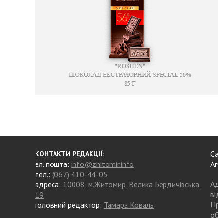
Са
КОНТАКТИ РЕДАКЦІЇ:
ел. пошта:
info@zhitomir.info
Аг
тел.:
(067) 410-44-05
Ад
адреса:
10008, м.Житомир, Велика Бердичівська,
ві
19
Пр
головний редактор:
Тамара Коваль
об