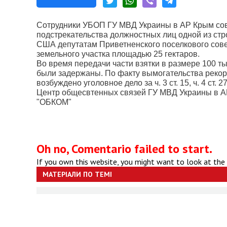
Сотрудники УБОП ГУ МВД Украины в АР Крым со
подстрекательства должностных лиц одной из стр
США депутатам Приветненского поселкового сове
земельного участка площадью
25 гектаров
.
Во время передачи части взятки в размере 100 т
были задержаны. По факту вымогательства рекор
возбуждено уголовное дело за ч. 3 ст. 15, ч. 4 ст. 2
Центр общесвтенных связей ГУ МВД Украины в А
"ОБКОМ"
Oh no, Comentario failed to start.
If you own this website, you might want to look at the
МАТЕРІАЛИ ПО ТЕМІ