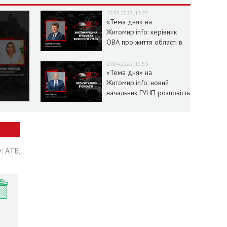
13.05.2022, 13:25
«Тема дня» на
Житомир.info: керівник
ОВА про життя області в
умовах воєнного стану
29.04.2022, 10:59
«Тема дня» на
Житомир.info: новий
начальник ГУНП розповість
про ситуацію в області
: АТБ,