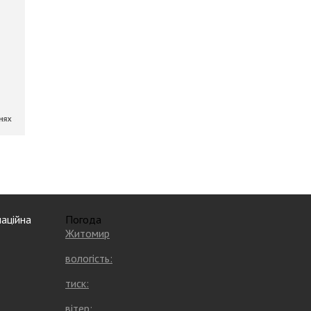
аційна
Погода
Житомир
вологість:
тиск:
вітер: