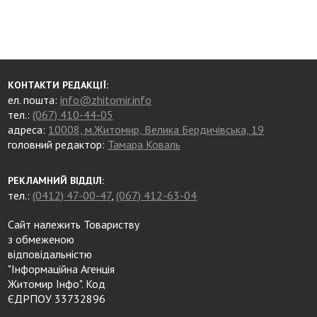
КОНТАКТИ РЕДАКЦІЇ:
ел. пошта:
info@zhitomir.info
тел.:
(067) 410-44-05
адреса:
10008, м.Житомир, Велика Бердичівська, 19
головний редактор:
Тамара Коваль
РЕКЛАМНИЙ ВІДДІЛ:
тел.:
(0412) 47-00-47
,
(067) 412-63-04
Сайт належить Товариству
з обмеженою
відповідальністю
"Інформаційна Агенція
Житомир Інфо". Код
ЄДРПОУ 33732896