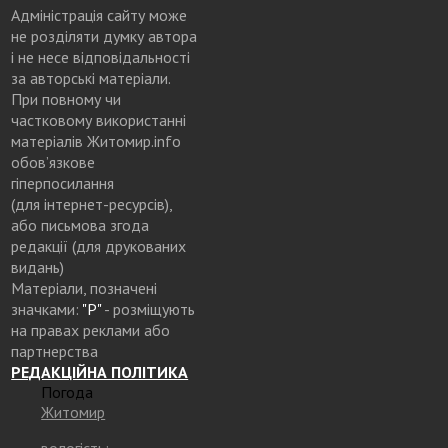
Адміністрація сайту може
не розділяти думку автора
і не несе відповідальності
за авторські матеріали.
При повному чи
частковому використанні
матеріалів Житомир.info
обов’язкове
гіперпосилання
(для інтернет-ресурсів),
або письмова згода
редакції (для друкованих
видань)
Матеріали, позначені
значками:
"Р"
- розміщують
на правах реклами або
партнерства
РЕДАКЦІЙНА ПОЛІТИКА
Погода
Житомир
вологість: