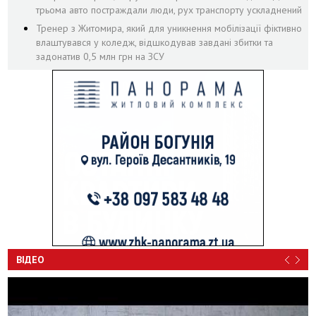
трьома авто постраждали люди, рух транспорту ускладнений
Тренер з Житомира, який для уникнення мобілізації фіктивно
влаштувався у коледж, відшкодував завдані збитки та
задонатив 0,5 млн грн на ЗСУ
ВІДЕО