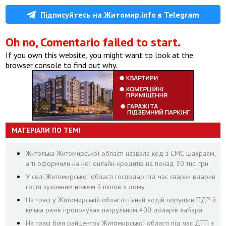
Підписуйтесь на Житомир.info в Telegram
Oh no, Comentario failed to start.
If you own this website, you might want to look at the
browser console to find out why.
МАТЕРІАЛИ ПО ТЕМІ
Жителька Житомирської області назвала код з СМС шахраям,
а ті оформили на неї онлайн-кредитів на понад 30 тис. грн
У селі Житомирської області господар під час сварки вдарив
гостя кухонним ножем й пішов з дому
На трасі у Житомирській області п’яний водій порушив ПДР й
кілька разів пропонував патрульним 400 доларів хабаря
На трасі біля райцентру Житомирської області під час ДТП з