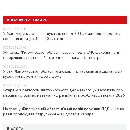
НОВИНИ ЖИТОМИРА
07.08.2026, 17:40
У Житомирській області шукають понад 80 бухгалтерів, за роботу
готові платити до 30 – 40 тис. грн
07.08.2026, 17:02
Жителька Житомирської області назвала код з СМС шахраям, а ті
оформили на неї онлайн-кредитів на понад 30 тис. грн
07.08.2026, 16:31
У селі Житомирської області господар під час сварки вдарив гостя
кухонним ножем й пішов з дому
07.08.2026, 15:36
Інтерв’ю з ректором Житомирського державного університету про
перший пріоритет, математику, рейтинги та особливості вступу-2026
07.08.2026, 15:24
На трасі у Житомирській області п’яний водій порушив ПДР й кілька
разів пропонував патрульним 400 доларів хабаря
ДІАЛОГИ