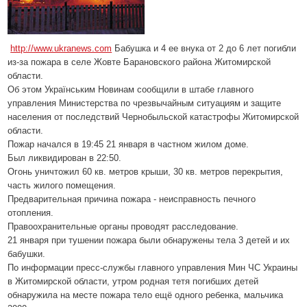
http://www.ukranews.com
Бабушка и 4 ее внука от 2 до 6 лет погибли
из-за пожара в селе Жовте Барановского района Житомирской
области.
Об этом Українським Новинам сообщили в штабе главного
управления Министерства по чрезвычайным ситуациям и защите
населения от последствий Чернобыльской катастрофы Житомирской
области.
Пожар начался в 19:45 21 января в частном жилом доме.
Был ликвидирован в 22:50.
Огонь уничтожил 60 кв. метров крыши, 30 кв. метров перекрытия,
часть жилого помещения.
Предварительная причина пожара - неисправность печного
отопления.
Правоохранительные органы проводят расследование.
21 января при тушении пожара были обнаружены тела 3 детей и их
бабушки.
По информации пресс-службы главного управления Мин ЧС Украины
в Житомирской области, утром родная тетя погибших детей
обнаружила на месте пожара тело ещё одного ребенка, мальчика