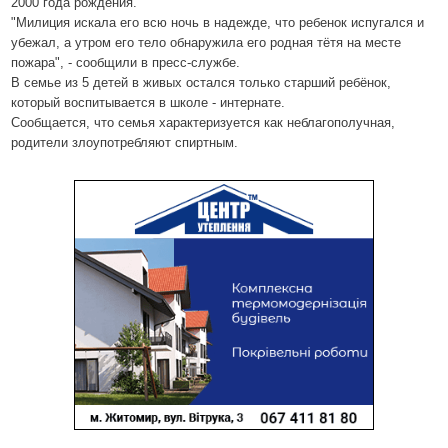
2000 года рождения.
"Милиция искала его всю ночь в надежде, что ребенок испугался и
убежал, а утром его тело обнаружила его родная тётя на месте
пожара", - сообщили в пресс-службе.
В семье из 5 детей в живых остался только старший ребёнок,
который воспитывается в школе - интернате.
Сообщается, что семья характеризуется как неблагополучная,
родители злоупотребляют спиртным.