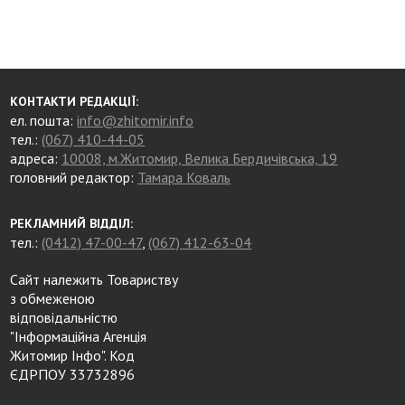
КОНТАКТИ РЕДАКЦІЇ:
ел. пошта:
info@zhitomir.info
тел.:
(067) 410-44-05
адреса:
10008, м.Житомир, Велика Бердичівська, 19
головний редактор:
Тамара Коваль
РЕКЛАМНИЙ ВІДДІЛ:
тел.:
(0412) 47-00-47
,
(067) 412-63-04
Сайт належить Товариству
з обмеженою
відповідальністю
"Інформаційна Агенція
Житомир Інфо". Код
ЄДРПОУ 33732896