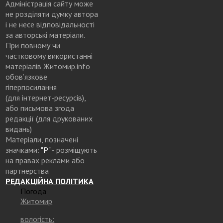
Адміністрація сайту може
не розділяти думку автора
і не несе відповідальності
за авторські матеріали.
При повному чи
частковому використанні
матеріалів Житомир.info
обов’язкове
гіперпосилання
(для інтернет-ресурсів),
або письмова згода
редакції (для друкованих
видань)
Матеріали, позначені
значками:
"Р"
- розміщують
на правах реклами або
партнерства
РЕДАКЦІЙНА ПОЛІТИКА
Погода
Житомир
вологість: