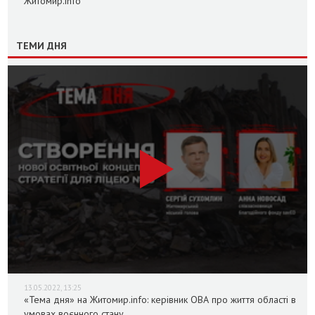
Житомир.info
ТЕМИ ДНЯ
13.05.2022, 13:25
«Тема дня» на Житомир.info: керівник ОВА про життя області в
умовах воєнного стану