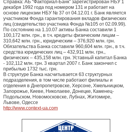
Справка: АБ “Факториал-Банк” зарегистрирован НБУ 1
декабря 1992 года под номером 131 и работает на
основе лицензии НБУ № 37 от 04.12.01 г. Банк является
участником Фонда гарантирования вкладов физических
лиц (свидетельство участника Фонда №105 от 02.09.99).
По состоянию на 1.10.07 активы Банка составили 1
100,172 млн. грн., в т.ч. кредиты физическим лицам –
310,642 млн. грн., юридическим – 376,920 млн. грн.
Обязательства Банка составили 960,604 млн. грн., в т.ч.
средства юридических лиц – 432,911 млн. грн.,
физических – 435,158 млн. грн. Уставный капитал Банка
- 102,112 млн. грн. 3 квартал
2007 г
. Банк закончил с
прибылью 1732 тыс. грн.
В структуре Банка насчитывается 63 структурных
подразделения, в том числе работают филиалы и
отделения в Днепропетровске, Херсоне, Хмельницком,
Запорожье, Киеве, Николаеве, Донецке, Каменец-
Подольском, Новомосковске, Лубнах, Житомире,
Львове, Одессе
http://www.context-ua.com