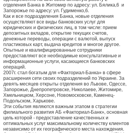
отделения Банка в Житомир по адресу: ул. Бялика,6 и
Запорожье по адресу: ул. Гудименко,6.
Как и все подразделения Банка, новые отделения
осуществляют все виды банковских услуг для
юридических и физических лиц, в том числе: прием
депозитных вкладов, открытие текущих счетов,
денежные переводы, операции с валютой, выпуск
пластиковых карт, выдача кредитов и многое другое.
Опытные и квалифицированные сотрудники
предоставляют все необходимые консультативные и
информационные услуги, касающиеся банковских
операций.
2007г. стал богатым для «Факториал-Банка» в сфере
расширения сети своих подразделений по Украине. За
девять месяцев открыты отделения во Львове, Одессе,
Запорожье, Днепропетровске, Николаеве, Житомире,
Хмельницком, Херсоне, Новомосковске, Каменец-
Подольском, Харькове.
Эти события являются важным этапом в стратегии
филиального развития АБ «Факториал-Банк», основная
цель которой - предоставление качественных и
оптимальных услуг максимальному количеству клиентов
независимо от их географического места нахождения.