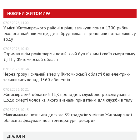
НОВИНИ ЖИТОМИРА
07.08.2026, 11:00
У місті Житомирського районі в річці загинули понад 1300 рибин:
екологи знайшли місце, де забруднювальні речовини потрапляють у
воду
07.08.2026, 10:40
Отримав вісім років тюрми водій, який був п’яним і скоїв смертельну
ДТП у Житомирській області
07.08.2026, 10:38
Через грозу і сильний вітер у Житомирській області без електрики
залишились понад 1360 абонентів
07.08.2026, 10:21
Житомирський обласний ТЦК проводить службове розслідування
щодо смерті чоловіка, якого визнали придатним для служби в тилу
07.08.2026, 10:15
Максимальна позначка досягла 39 градусів: у містах Житомирської
області зафіксували нові температурні рекорди
ДІАЛОГИ