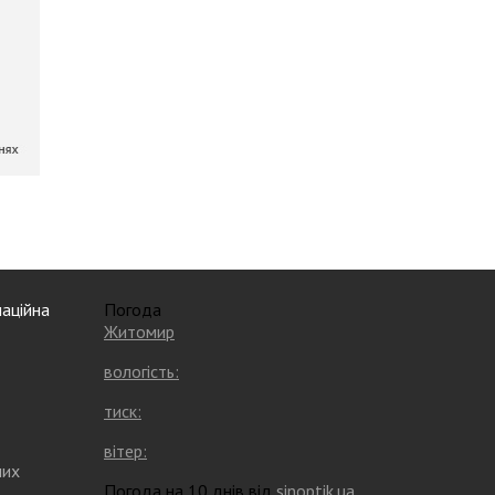
аційна
Погода
Житомир
вологість:
тиск:
вітер:
них
Погода на 10 днів від
sinoptik.ua