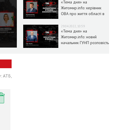
«Тема дня» на
Житомир.info: керівник
ОВА про життя області в
умовах воєнного стану
29.04.2022, 10:59
«Тема дня» на
Житомир.info: новий
начальник ГУНП розповість
про ситуацію в області
: АТБ,