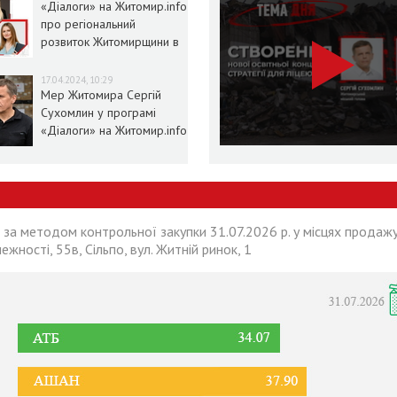
«Діалоги» на Житомир.info
про регіональний
розвиток Житомирщини в
умовах воєнного стану
17.04.2024, 10:29
Мер Житомира Сергій
Сухомлин у програмі
«Діалоги» на Житомир.info
 за методом контрольної закупки 31.07.2026 р. у місцях продажу
лежності, 55в, Сільпо, вул. Житній ринок, 1