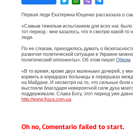
Первая леди Екатерина Ющенко рассказала о сам
«Самым тяжелым испытанием для всех нас было 
тот период - мне казалось, что я смотрю какой-то
леди.
По ее словам, приходилось думать о безопасности 
развития политической ситуации в Украине можн
политический оппоненты». Об этом пишет
Обком
.
«В то время, кроме двух маленьких дочерей, у м
кормить в коридорах больницы в перерывах межд
на Майдане. И несмотря на то, что сильные боли
выстояли благодаря невероятной силе духа моег
поддерживали. Слава Богу, этот период уже давн
http://www.fraza.com.ua
Oh no, Comentario failed to start.