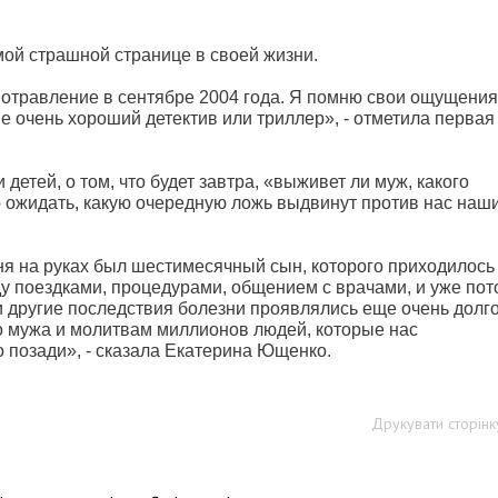
ой страшной странице в своей жизни.
отравление в сентябре 2004 года. Я помню свои ощущения
 не очень хороший детектив или триллер», - отметила первая
детей, о том, что будет завтра, «выживет ли муж, какого
о ожидать, какую очередную ложь выдвинут против нас наш
еня на руках был шестимесячный сын, которого приходилось
у поездками, процедурами, общением с врачами, и уже пот
 и другие последствия болезни проявлялись еще очень долг
о мужа и молитвам миллионов людей, которые нас
о позади», - сказала Екатерина Ющенко.
Друкувати сторінк