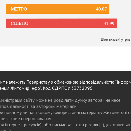
йт належить Товариству з обмеженою відповідальністю "Інформ
енція Житомир Інфо". Код ЄДРПОУ 33732896
міністрація сайту може не розділяти думку автора і не несе
дповідальності за авторські матеріали.
и повному чи частковому використанні матеріалів Житомир.info
ов’язкове гіперпосилання
ля інтернет-ресурсів), або письмова згода редакції (для друкова
дань)