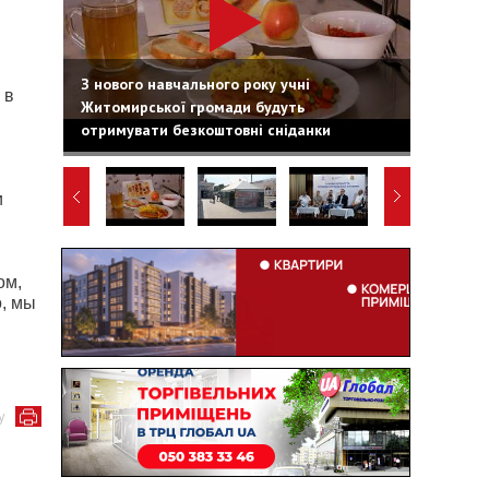
З нового навчального року учні
 в
Житомирської громади будуть
отримувати безкоштовні сніданки
и
ом,
о, мы
у