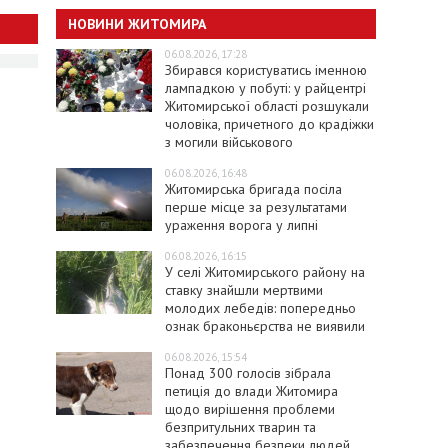
НОВИНИ ЖИТОМИРА
06.08.2026, 17:28
Збирався користуватись іменною
лампадкою у побуті: у райцентрі
Житомирської області розшукали
чоловіка, причетного до крадіжки
з могили військового
06.08.2026, 16:48
Житомирська бригада посіла
перше місце за результатами
ураження ворога у липні
06.08.2026, 16:15
У селі Житомирського району на
ставку знайшли мертвими
молодих лебедів: попередньо
ознак браконьєрства не виявили
06.08.2026, 15:54
Понад 300 голосів зібрала
петиція до влади Житомира
щодо вирішення проблеми
безпритульних тварин та
забезпечення безпеки людей