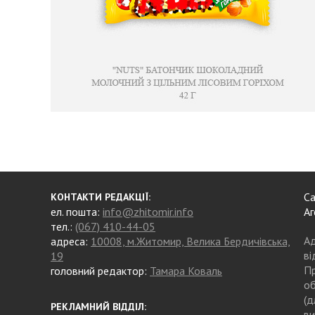
Са
КОНТАКТИ РЕДАКЦІЇ:
ел. пошта:
info@zhitomir.info
Аг
тел.:
(067) 410-44-05
Ад
адреса:
10008, м.Житомир, Велика Бердичівська,
ві
19
Пр
головний редактор:
Тамара Коваль
об
(д
РЕКЛАМНИЙ ВІДДІЛ:
ви