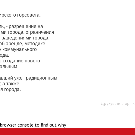
ирского горсовета.
ь, - разрешение на
ми города, ограничения
 заведениями города.
б аренде, методике
у коммунального
ода.
о создание нового
нальным
тавший уже традиционным
 а также
я города.
Друкувати сторінк
 browser console to find out why.