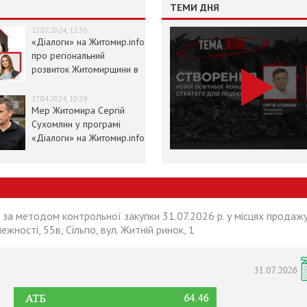
ТЕМИ ДНЯ
12.07.2024, 12:36
«Діалоги» на Житомир.info
про регіональний
розвиток Житомирщини в
умовах воєнного стану
17.04.2024, 10:29
Мер Житомира Сергій
Сухомлин у програмі
«Діалоги» на Житомир.info
 за методом контрольної закупки 31.07.2026 р. у місцях продажу
лежності, 55в, Сільпо, вул. Житній ринок, 1