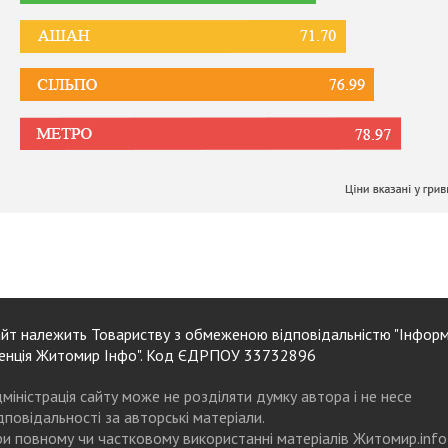
йт належить Товариству з обмеженою відповідальністю "Інформ
енція Житомир Інфо". Код ЄДРПОУ 33732896
міністрація сайту може не розділяти думку автора і не несе
дповідальності за авторські матеріали.
и повному чи частковому використанні матеріалів Житомир.info