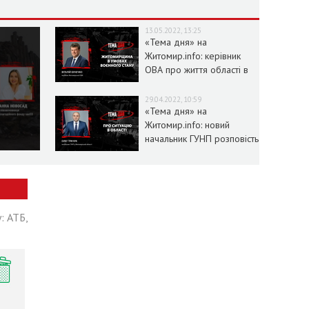
13.05.2022, 13:25
«Тема дня» на
Житомир.info: керівник
ОВА про життя області в
умовах воєнного стану
29.04.2022, 10:59
«Тема дня» на
Житомир.info: новий
начальник ГУНП розповість
про ситуацію в області
: АТБ,