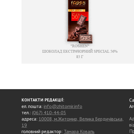
Са
КОНТАКТИ РЕДАКЦІЇ:
ел. пошта:
info@zhitomir.info
Аг
тел.:
(067) 410-44-05
Ад
адреса:
10008, м.Житомир, Велика Бердичівська,
ві
19
Пр
головний редактор:
Тамара Коваль