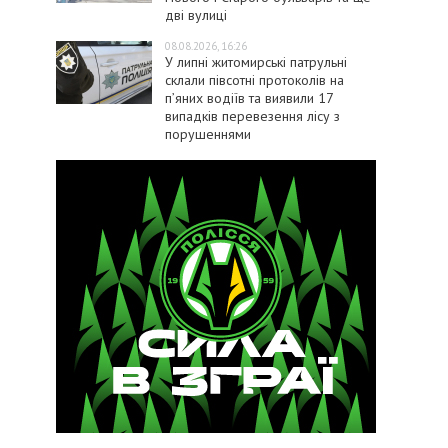
дві вулиці
08.08.2026, 16:26
У липні житомирські патрульні
склали півсотні протоколів на
пʼяних водіїв та виявили 17
випадків перевезення лісу з
порушеннями