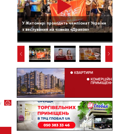
У Житомирі проходить чемпіонат України
з веслування на човнах «Дракон»
у