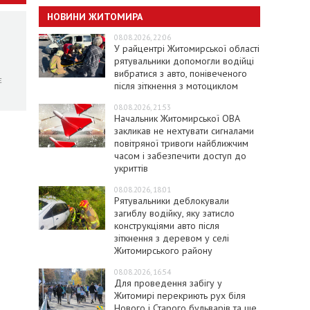
НОВИНИ ЖИТОМИРА
08.08.2026, 22:06
У райцентрі Житомирської області
рятувальники допомогли водійці
вибратися з авто, понівеченого
є
після зіткнення з мотоциклом
08.08.2026, 21:53
Начальник Житомирської ОВА
закликав не нехтувати сигналами
повітряної тривоги найближчим
часом і забезпечити доступ до
укриттів
08.08.2026, 18:01
Рятувальники деблокували
загиблу водійку, яку затисло
конструкціями авто після
зіткнення з деревом у селі
Житомирського району
08.08.2026, 16:54
Для проведення забігу у
Житомирі перекриють рух біля
Нового і Старого бульварів та ще