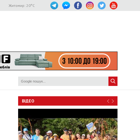
Житомир:
20
°C
ВІДЕО