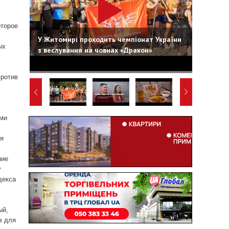
оторое
У Житомирі проходить чемпіонат України
ых
з веслування на човнах «Дракон»
против
ими
ия
ние
у
декса
ый,
в для