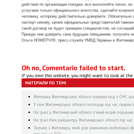
действия по организации поездки, все выполняйте лично, во
услугами только официального агентства, сделайте ксерокоп
человеку, которому действительно доверяете. Обязательно 
паспорт никому, кроме официальных представителей таможни 
такой договор не будет проверен специалистом, не соглашай
Прежде чем доверить свое будущее обещаниям, получите 
Ольга НОМЕРЧУК, пресс-служба УМВД Украины в Житомирск
Oh no, Comentario failed to start.
If you own this website, you might want to look at the
МАТЕРІАЛИ ПО ТЕМІ
Жителька Житомирської області назвала код з СМС шах
У селі Житомирської області господар під час сварки
На трасі у Житомирській області п’яний водій поруши
На трасі біля райцентру Житомирської області під ча
Тренер з Житомира, який для уникнення мобілізації ф
млн грн на ЗСУ