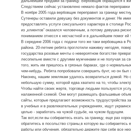
дальнейшей продажи за границу. Вербовщик обращался к жи
Следствием сейчас установлено немало фактов переправки 
В ноябре 2005 года вербовщик переправил за границу местн
Сутенеры оставили девушку без документов и денег. Не име
предоставлять услуги сексуального характера в столице Ро
из „клиентов” оказался человечным, а потому девушка рискн
пониманием отнесся к несчастной и в дальнейшем помог ей 
В середине 2006 года с подачи того же таки вербовщика в
района. 20-летние ребята проглотили наживку негодяя, повер
государства розовые мечты о невероятном богатстве превра
лесопильне вместе с другими мужчинами и не получая за св
того, жить им пришлось в грязных бараках, где о нормальны
чем-нибудь. Ребята попробовали совершить бунт, но он был
Наконец, нашим землякам удалось возвратиться домой. Но о
небольшую сумму, которой едва хватило на то, чтобы элект
Чтобы найти своих жертв, торговце людьми пользуются усл
налаженной схемой. Они могут размещать фальшивые объявл
сайты, которые предлагают возможность трудоустройства з
в учебных и в развлекательных учреждениях, ищут украинск
целью - заработать на чужой судьбе, на чужом будущем.
Так вот,если вы собираетесь ехать за границу, еще раз хор
обратитесь в посольство страны,в которую вы собираетесь е
работы или обучения, обязательно держите при себе все н