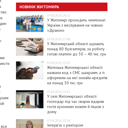
и.
НОВИНИ ЖИТОМИРА
а.
тво.
07.08.2026, 20:12
на
У Житомирі проходить чемпіонат
Один
України з веслування на човнах
с
«Дракон»
.
07.08.2026, 17:40
о
У Житомирській області шукають
понад 80 бухгалтерів, за роботу
готові платити до 30 – 40 тис. грн
оме
07.08.2026, 17:02
 месте
Жителька Житомирської області
назвала код з СМС шахраям, а ті
оформили на неї онлайн-кредитів
на понад 30 тис. грн
о
07.08.2026, 16:31
-
У селі Житомирської області
вушек
господар під час сварки вдарив
ной
гостя кухонним ножем й пішов з
дому
07.08.2026, 15:36
Інтерв’ю з ректором
 все