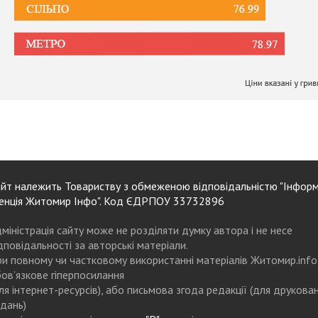
йт належить Товариству з обмеженою відповідальністю "Інформ
енція Житомир Інфо". Код ЄДРПОУ 33732896
міністрація сайту може не розділяти думку автора і не несе
дповідальності за авторські матеріали.
и повному чи частковому використанні матеріалів Житомир.info
ов’язкове гіперпосилання
ля інтернет-ресурсів), або письмова згода редакції (для друкова
дань)