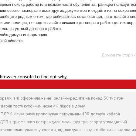
 время поиска работы или возможности обучения за границей пользуйтес
ию своего паспорта и всех других документов и отдайте их на сохранен
сообщите родным о том, где собираетесь остановиться, не отдавайте св
или полиции, не подписывайте никакого договора о работе до тех пор, 
тесь на устный договор о работе.
необходимую информацию.
ой области.
Друкувати сторінк
 browser console to find out why.
раям, а ті оформили на неї онлайн-кредитів на понад 30 тис. грн
 вдарив гостя кухонним ножем й пішов з дому
в ПДР й кілька разів пропонував патрульним 400 доларів хабаря
с ДТП з трьома авто постраждали люди, рух транспорту ускладнений
іктивно влаштувався у коледж, відшкодував завдані збитки та задонатив