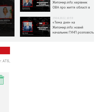
Житомир.info: керівник
ОВА про життя області в
умовах воєнного стану
29.04.2022, 10:59
«Тема дня» на
Житомир.info: новий
начальник ГУНП розповість
про ситуацію в області
: АТБ,