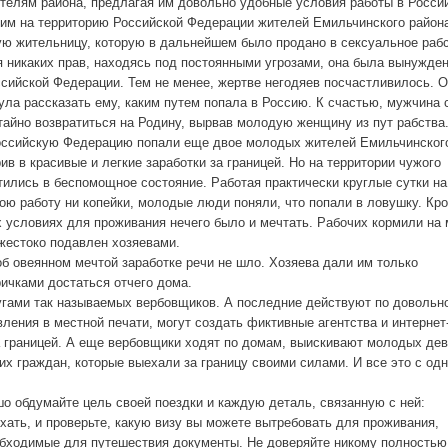
телям района, предлагая им довольно удобные условия работы в Росси
им на территорию Российской Федерации жителей Емильчинского район
ую жительницу, которую в дальнейшем было продано в сексуальное рабс
я никаких прав, находясь под постоянными угрозами, она была вынужде
ссийской Федерации. Тем не менее, жертве негодяев посчастливилось. 
ула рассказать ему, каким путем попала в Россию. К счастью, мужчина 
тайно возвратиться на Родину, вырвав молодую женщину из пут рабства
 Российскую Федерацию попали еще двое молодых жителей Емильчинског
ив в красивые и легкие заработки за границей. Но на территории чужого
тились в беспомощное состояние. Работая практически круглые сутки на
ою работу ни копейки, молодые люди поняли, что попали в ловушку. Кр
х условиях для проживания нечего было и мечтать. Рабочих кормили на
 жестоко подавлен хозяевами.
б овеянном мечтой заработке речи не шло. Хозяева дали им только
ричками достаться отчего дома.
угами так называемых вербовщиков. А последние действуют по довольн
ения в местной печати, могут создать фиктивные агентства и интернет
а границей. А еще вербовщики ходят по домам, выискивают молодых де
их граждан, которые выехали за границу своими силами. И все это с од
ошо обдумайте цель своей поездки и каждую деталь, связанную с ней:
хать, и проверьте, какую визу вы можете вытребовать для проживания,
еобходимые для путешествия документы. Не доверяйте никому полностью