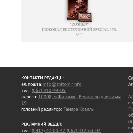
Са
КОНТАКТИ РЕДАКЦІЇ:
ел. пошта:
info@zhitomir.info
Аг
тел.:
(067) 410-44-05
Ад
адреса:
10008, м.Житомир, Велика Бердичівська,
ві
19
Пр
головний редактор:
Тамара Коваль
об
(д
РЕКЛАМНИЙ ВІДДІЛ:
ви
тел.:
(0412) 47-00-47
,
(067) 412-63-04