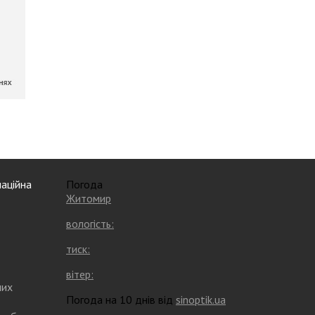
аційна
Погода
Житомир
вологість:
тиск:
вітер:
них
Погода на 10 днів від
sinoptik.ua