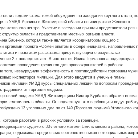
рговли людьми стала темой обсуждения на заседании круглого стола, к
бря в УМВД Украины в Житомирской области по инициативе Женского
ультативного центра. Участие в заседании приняли представители разн
 структур области и представители местных органов власти.
на Бабенко, которая также является координатором общего с
и органами проекта «Обмен опытом в сфере инициатив, направленных 
олитика и практика» рассказала присутствующим о результатах
чение 2-х последних лет. В частности, Ирина Германовна подчеркнула
олжения проведения тренингов для правоохранителей в районах
 того, незаурядную эффективность в противодействии торговцам чуж
ковых инспекторов милиции. Для этого вводятся в учебные планы
ников милиции УМВД курсы специальных лекций по вопросам проведен
страдавших от торговли людьми.
 торговлей людьми УМВД Житомирщины Виктор Курбатов обратил внима
орая сложилась в области. Он подчеркнул, что вербовщики ведут работ
озбуждено 13 уголовных дел по ст.149 (Торговля людьми) Уголовного ко
которые работали в рабских условиях за границей.
еоднократно судимого 30-летнего жителя Емильчинского района, котор
ерации, подыскивал среди своих соотечественников потенциальных жерт