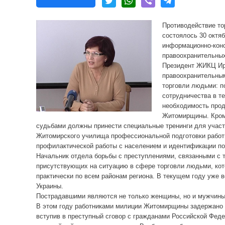
Противодействие то
состоялось 30 октя
информационно-конс
правоохранительных
Президент ЖИКЦ Ири
правоохранительным
торговли людьми: п
сотрудничества в те
необходимость прод
Житомирщины. Кроме
судьбами должны принести специальные тренинги для участ
Житомирского училища профессиональной подготовки работ
профилактической работы с населением и идентификации по
Начальник отдела борьбы с преступлениями, связанными с
присутствующих на ситуацию в сфере торговли людьми, кот
практически по всем районам региона. В текущем году уже в
Украины.
Пострадавшими являются не только женщины, но и мужчины, 
В этом году работниками милиции Житомирщины задержано н
вступив в преступный сговор с гражданами Российской Фед