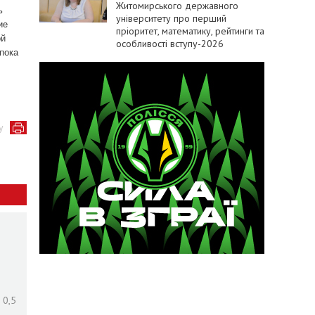
Житомирського державного
ь
університету про перший
ие
пріоритет, математику, рейтинги та
ой
особливості вступу-2026
пока
у
 0,5