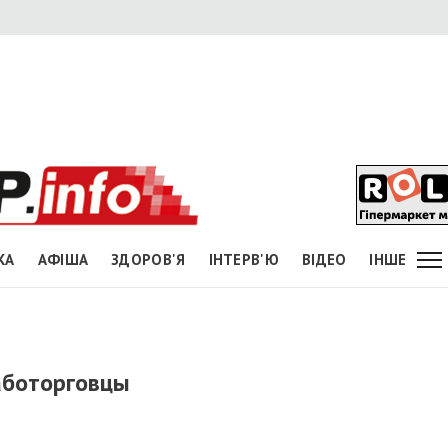
КА
АФІША
ЗДОРОВ'Я
ІНТЕРВ'Ю
ВІДЕО
ІНШЕ
аботорговцы