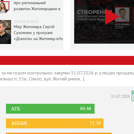
про регіональний
розвиток Житомирщини в
умовах воєнного стану
17.04.2024, 10:29
Мер Житомира Сергій
Сухомлин у програмі
«Діалоги» на Житомир.info
 за методом контрольної закупки 31.07.2026 р. у місцях продажу
лежності, 55в, Сільпо, вул. Житній ринок, 1